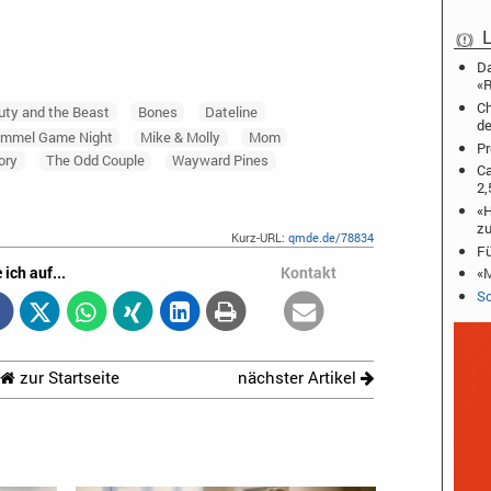
L
Da
«R
Ch
uty and the Beast
Bones
Dateline
de
immel Game Night
Mike & Molly
Mom
Pr
ory
The Odd Couple
Wayward Pines
Ca
2,
«H
zu
Kurz-URL:
qmde.de/78834
Fü
 ich auf...
Kontakt
«M
Sc
zur Startseite
nächster Artikel