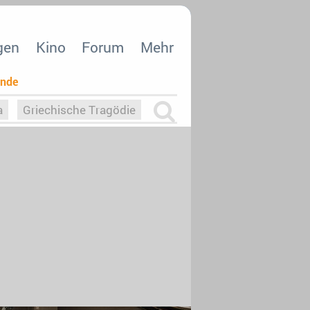
gen
Kino
Forum
Mehr
ende
a
Griechische Tragödie
m
Die Macht der KI
26
nisvergabe
dcast-Reviews
Upfronts21