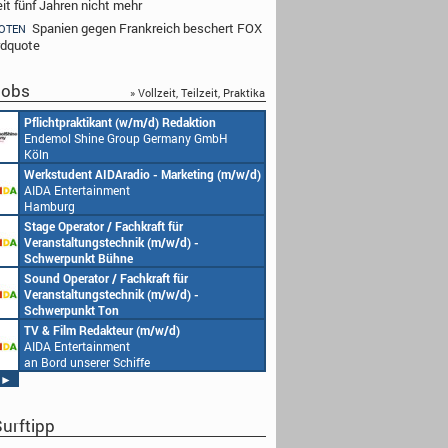
eit fünf Jahren nicht mehr
Spanien gegen Frankreich beschert FOX
OTEN
dquote
obs
» Vollzeit, Teilzeit, Praktika
Pflichtpraktikant (w/m/d) Redaktion
Endemol Shine Group Germany GmbH
Köln
Werkstudent AIDAradio - Marketing (m/w/d)
AIDA Entertainment
Hamburg
Stage Operator / Fachkraft für
Veranstaltungstechnik (m/w/d) -
Schwerpunkt Bühne
AIDA Entertainment
Sound Operator / Fachkraft für
an Bord unserer Schiffe
Veranstaltungstechnik (m/w/d) -
Schwerpunkt Ton
AIDA Entertainment
TV & Film Redakteur (m/w/d)
an Bord unserer Schiffe
AIDA Entertainment
an Bord unserer Schiffe
►
urftipp