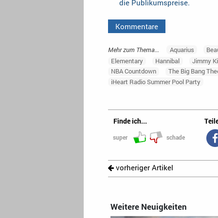
die Publikumspreise.
Kommentare
Mehr zum Thema...
Aquarius
Bea
Elementary
Hannibal
Jimmy K
NBA Countdown
The Big Bang The
iHeart Radio Summer Pool Party
Finde ich...
Teile
super
schade
vorheriger Artikel
Weitere Neuigkeiten