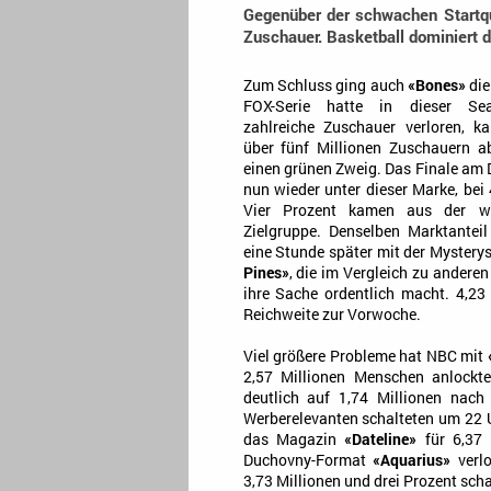
Gegenüber der schwachen Startqu
Zuschauer. Basketball dominiert 
Zum Schluss ging auch
«Bones»
die
FOX-Serie hatte in dieser Se
zahlreiche Zuschauer verloren, k
über fünf Millionen Zuschauern a
einen grünen Zweig. Das Finale am 
nun wieder unter dieser Marke, bei 
Vier Prozent kamen aus der we
Zielgruppe. Denselben Marktanteil
eine Stunde später mit der Mystery
Pines»
, die im Vergleich zu ander
ihre Sache ordentlich macht. 4,23
Reichweite zur Vorwoche.
Viel größere Probleme hat NBC mit
2,57 Millionen Menschen anlockt
deutlich auf 1,74 Millionen nach
Werberelevanten schalteten um 22 Uh
das Magazin
«Dateline»
für 6,37 
Duchovny-Format
«Aquarius»
verlo
3,73 Millionen und drei Prozent scha