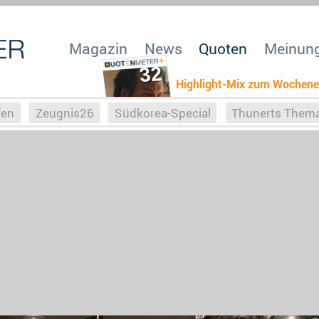
Magazin
News
Quoten
Meinun
32
Highlight-Mix zum Wochen
fen
Zeugnis26
Südkorea-Special
Thunerts Them
r zu Hitler
Die Serientheorie
Faszination Horrorfil
n
Halloweeen
Weihnachts-Special
ZeugUpfronts
Special
Buchclub
Heim-EM
Screenforce25
Po
Buchclub
YouTuber
eSport im TV
Screenforce