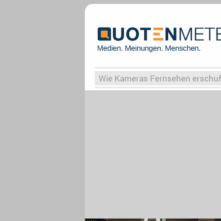
Wie Kameras Fernsehen erschu
Vergessene Serien
Von Weima
Globaler Süden
Das Ende vo
Upfronts25
AktenzeichenXY-
What the Game
Rassismus