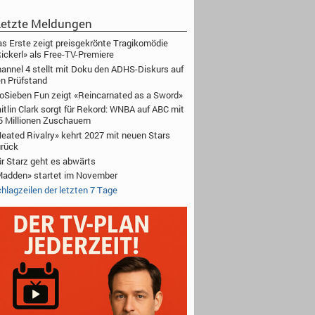
etzte Meldungen
s Erste zeigt preisgekrönte Tragikomödie
ickerl» als Free-TV-Premiere
annel 4 stellt mit Doku den ADHS-Diskurs auf
n Prüfstand
oSieben Fun zeigt «Reincarnated as a Sword»
itlin Clark sorgt für Rekord: WNBA auf ABC mit
5 Millionen Zuschauern
eated Rivalry» kehrt 2027 mit neuen Stars
rück
r Starz geht es abwärts
adden» startet im November
hlagzeilen der letzten 7 Tage