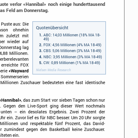
ote verlor «Hannibal» noch einige hunderttausend
das Feld am Donnerstag.
 Puste aus: Die
Quotenübersicht
ason ohnehin
ABC: 14,03 Millionen (18% MA 18-
am zuletzt mit
49)
ber wieder auf
FOX: 4,56 Millionen (4% MA 18-49)
Donnerstag lag
CBS: 5,06 Millionen (3% MA 18-49)
4,88 Millionen.
NBC: 3,95 Millionen (3% MA 18-49)
rberelevanten
CW: 0,89 Millionen (1% MA 18-49)
 erreichte FOX
Nielsen Media Research
serie
«Wayward
en Sommerserien
 Millionen Zuschauer bedeuteten eine fast identische
«Hannibal»
, das zum Start vor sieben Tagen schon nur
e. Gegen den Live-Sport ging dieser Wert nochmals
 unten – ein desolates Ergebnis. Zwei Prozent der
r ein. Zuvor lief es für NBC besser: Um 20 Uhr sorgte
Millionen und respektable fünf Prozent, das David-
r zumindest gegen den Basketball keine Zuschauer.
lteten ein.