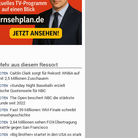
ehr aus diesem Ressort
Caitlin Clark sorgt für Rekord: WNBA auf
OTEN
it 2,5 Millionen Zuschauern
«Sunday Night Baseball» erzielt
OTEN
rische Quotenserie für NBC
The Open beschert NBC die stärkste
OTEN
runde seit 2022
Fast 39 Millionen: WM-Finale schreibt
OTEN
rnsehgeschichte
2,64 Millionen sehen FOX-Übertragung
OTEN
eattle gegen San Francisco
«Big Brother» startet in den USA so stark
OTEN