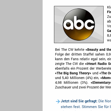
Kl
Fi
Zu
ab
Vo
Ga
8,
wa
Bei The CW kehrte
«Beauty and th
Folge der dritten Staffel sahen 0
kann den Fans relativ egal sein, ei
zeigte The CW die
«iHeart Radio 
ebenfalls ein Prozent der Werbere
«The Big Bang Theory»
und
«The O
und 5,40 Millionen (4%) ein,
«Mom
4,98 Millionen (3%).
«Elementary
Zuschauer und zwei Prozent der We
Jetzt sind Sie gefragt:
Die Nom
stehen fest. Stimmen Sie für 