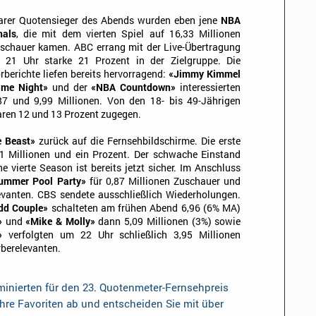
arer Quotensieger des Abends wurden eben jene
NBA
nals
, die mit dem vierten Spiel auf 16,33 Millionen
schauer kamen. ABC errang mit der Live-Übertragung
 21 Uhr starke 21 Prozent in der Zielgruppe. Die
rberichte liefen bereits hervorragend:
«Jimmy Kimmel
me Night»
und der
«NBA Countdown»
interessierten
87 und 9,99 Millionen. Von den 18- bis 49-Jährigen
ren 12 und 13 Prozent zugegen.
e Beast»
zurück auf die Fernsehbildschirme. Die erste
,91 Millionen und ein Prozent. Der schwache Einstand
ne vierte Season ist bereits jetzt sicher. Im Anschluss
Summer Pool Party»
für 0,87 Millionen Zuschauer und
levanten. CBS sendete ausschließlich Wiederholungen.
dd Couple»
schalteten am frühen Abend 6,96 (6% MA)
»
und
«Mike & Molly»
dann 5,09 Millionen (3%) sowie
»
verfolgten um 22 Uhr schließlich 3,95 Millionen
rberelevanten.
inierten für den 23. Quotenmeter-Fernsehpreis
Ihre Favoriten ab und entscheiden Sie mit über