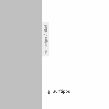
vorheriger Artikel
Jünger und regionaler: Großer
Umbau beim WDR
Surftipps