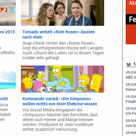
uni 2015
Tornado wirbelt «Rote Rosen»-Quoten
nach oben
Soap-Check:
Hinter den «Roten Rosen»
n
liegt die erfolgreichste Woche seit Langem.
Fußballs.
Auch «Sturm der Liebe» ist in diesen Tagen
wieder sehr gefragt.
M
US-QU
ABC m
US-QU
histo
US-QU
nicht
Kommando zurück: «Die Simpsons»
Final
wollen nichts von einer Ehekrise wissen
orca
US-QU
fenen
Via Social Media entgegnen die
US-Fe
 kabel
«Simpsons»-Macher den Berichten, laut
ber
denen sich Homer und Marge trennen
US-QU
werden. Produzent Al Jean wiederum
von S
stiftet zusätzlich Verwirrung.
US-QU