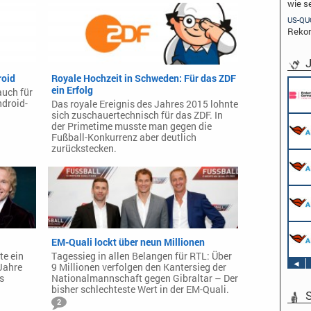
wie s
US-QU
Rekor
J
roid
Royale Hochzeit in Schweden: Für das ZDF
ein Erfolg
auch für
ndroid-
Das royale Ereignis des Jahres 2015 lohnte
sich zuschauertechnisch für das ZDF. In
der Primetime musste man gegen die
Fußball-Konkurrenz aber deutlich
zurückstecken.
EM-Quali lockt über neun Millionen
te ein
Tagessieg in allen Belangen für RTL: Über
◄
Jahre
9 Millionen verfolgen den Kantersieg der
s
Nationalmannschaft gegen Gibraltar – Der
bisher schlechteste Wert in der EM-Quali.
S
2