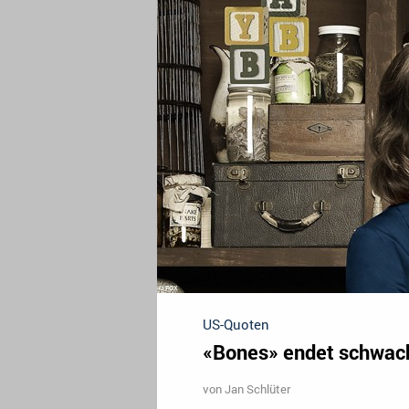
US-Quoten
«Bones» endet schwach
von
Jan Schlüter