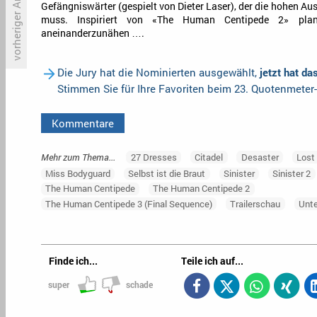
vorheriger Artikel
Gefängniswärter (gespielt von Dieter Laser), der die hohen Au
muss. Inspiriert von «The Human Centipede 2» plant
aneinanderzunähen ….
Primetime-Check: Freitag, 10.
P
April 2015
f
Die Jury hat die Nominierten ausgewählt,
jetzt hat d
Stimmen Sie für Ihre Favoriten beim 23. Quotenmeter
Kommentare
Mehr zum Thema...
27 Dresses
Citadel
Desaster
Lost
Miss Bodyguard
Selbst ist die Braut
Sinister
Sinister 2
The Human Centipede
The Human Centipede 2
The Human Centipede 3 (Final Sequence)
Trailerschau
Unt
Finde ich...
Teile ich auf...
super
schade