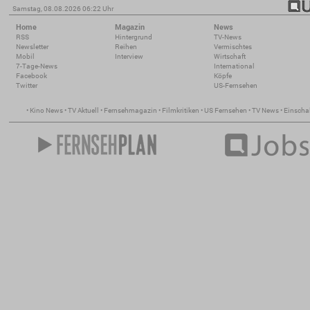
Samstag, 08.08.2026 06:22 Uhr
Home
Magazin
News
RSS
Hintergrund
TV-News
Newsletter
Reihen
Vermischtes
Mobil
Interview
Wirtschaft
7-Tage-News
International
Facebook
Köpfe
Twitter
US-Fernsehen
•
Kino News
•
TV Aktuell
•
Fernsehmagazin
•
Filmkritiken
•
US Fernsehen
•
TV News
•
Einscha