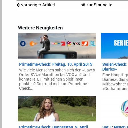
vorheriger Artikel
zur Startseite
Weitere Neuigkeiten
Primetime-Check: Freitag, 10. April 2015
Serien-Check:
Diaries»
Wie viele Menschen sahen sich den «Law &
Order: SVU»-Marathon bei VOX an? Und
Eine Hauptfig
konnte RTL II mit seinen Spielfilmen
Diaries», das
punkten? Dies und mehr im Primetime-
Mitbewohner 
Check...
«Gotham» unsi
Primetime-Check: Donnerstag, 9. April
Sat.1: Neuer 