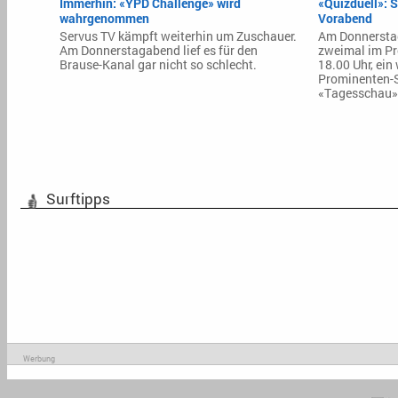
Immerhin: «YPD Challenge» wird
«Quizduell»: 
wahrgenommen
Vorabend
Servus TV kämpft weiterhin um Zuschauer.
Am Donnerstag
Am Donnerstagabend lief es für den
zweimal im Pr
Brause-Kanal gar nicht so schlecht.
18.00 Uhr, ein
Prominenten-S
«Tagesschau»
Surftipps
Werbung