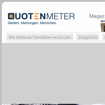
Magaz
Wie Kameras Fernsehen erschufen
Zeugnis26
Vergessene Serien
Von Weimar zu Hitler
Die Se
Globaler Süden
Das Ende von
Halloweeen
W
Upfronts25
AktenzeichenXY-Special
Buchclub
What the Game
Rassismus
Buchclub
YouTu