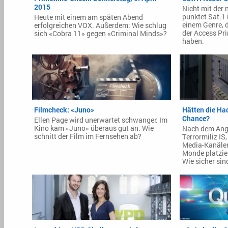
2015
Nicht mit der
punktet Sat.1 
Heute mit einem am späten Abend
einem Genre, 
erfolgreichen VOX. Außerdem: Wie schlug
der Access Pr
sich «Cobra 11» gegen «Criminal Minds»?
haben.
Filmcheck: «Juno»
Hätten die Hac
Chance?
Ellen Page wird unerwartet schwanger: Im
Kino kam «Juno» überaus gut an. Wie
Nach dem Angr
schnitt der Film im Fernsehen ab?
Terrormiliz IS
Media-Kanäle
Monde platziert
Wie sicher si