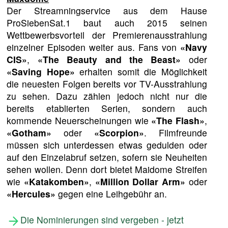
Der Streamningservice aus dem Hause
ProSiebenSat.1 baut auch 2015 seinen
Wettbewerbsvorteil der Premierenausstrahlung
einzelner Episoden weiter aus. Fans von
«Navy
CIS»
,
«The Beauty and the Beast»
oder
«Saving Hope»
erhalten somit die Möglichkeit
die neuesten Folgen bereits vor TV-Ausstrahlung
zu sehen. Dazu zählen jedoch nicht nur die
bereits etablierten Serien, sondern auch
kommende Neuerscheinungen wie
«The Flash»
,
«Gotham»
oder
«Scorpion»
. Filmfreunde
müssen sich unterdessen etwas gedulden oder
auf den Einzelabruf setzen, sofern sie Neuheiten
sehen wollen. Denn dort bietet Maidome Streifen
wie
«Katakomben»
,
«Million Dollar Arm»
oder
«Hercules»
gegen eine Leihgebühr an.
Die Nominierungen sind vergeben - jetzt