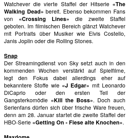
Watchever die vierte Staffel der Hitserie
«The
Walking Dead»
bereit. Ebenso bekommen Fans
von
«Crossing Lines»
die zweite Staffel
geboten. Im filmischen Bereich glänzt Watchever
mit Portraits über Musiker wie Elvis Costello,
Janis Joplin oder die Rolling Stones.
Snap
Der Streamingdienst von Sky setzt auch in den
kommenden Wochen verstärkt auf Spielfilme,
legt den Fokus dabei allerdings eher auf
bekanntere Stoffe wie
«J Edgar»
mit Leonardo
DiCaprio oder den ersten Teil der
Gangsterkomödie
«Kill the Boss»
. Doch auch
Serienfans dürfen sich über frische Ware freuen,
denn am 28. Januar startet die zweite Staffel der
HBO-Serie
«Getting On - Fiese alte Knochen»
.
Maxdome