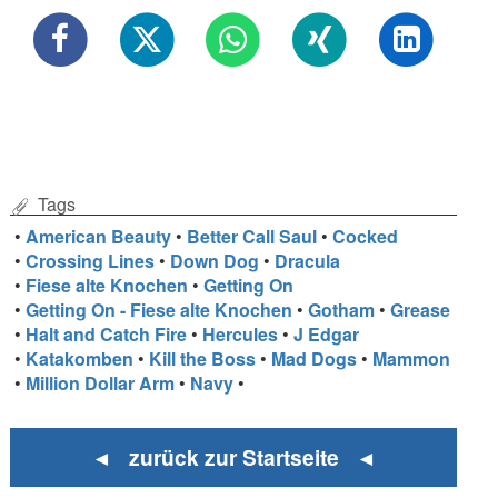
Tags
•
American Beauty
•
Better Call Saul
•
Cocked
•
Crossing Lines
•
Down Dog
•
Dracula
•
Fiese alte Knochen
•
Getting On
•
Getting On - Fiese alte Knochen
•
Gotham
•
Grease
•
Halt and Catch Fire
•
Hercules
•
J Edgar
•
Katakomben
•
Kill the Boss
•
Mad Dogs
•
Mammon
•
Million Dollar Arm
•
Navy
•
◄ zurück zur Startseite ◄