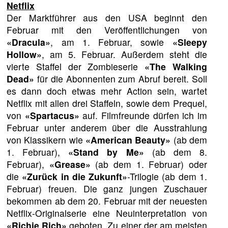
Netflix
Der Marktführer aus den USA beginnt den
Februar mit den Veröffentlichungen von
«Dracula»
, am 1. Februar, sowie
«Sleepy
Hollow»
, am 5. Februar. Außerdem steht die
vierte Staffel der Zombieserie
«The Walking
Dead»
für die Abonnenten zum Abruf bereit. Soll
es dann doch etwas mehr Action sein, wartet
Netflix mit allen drei Staffeln, sowie dem Prequel,
von
«Spartacus»
auf. Filmfreunde dürfen ich im
Februar unter anderem über die Ausstrahlung
von Klassikern wie
«American Beauty»
(ab dem
1. Februar),
«Stand by Me»
(ab dem 8.
Februar),
«Grease»
(ab dem 1. Februar) oder
die
«Zurück in die Zukunft»
-Trilogie (ab dem 1.
Februar) freuen. Die ganz jungen Zuschauer
bekommen ab dem 20. Februar mit der neuesten
Netflix-Originalserie eine Neuinterpretation von
«Richie Rich»
geboten. Zu einer der am meisten