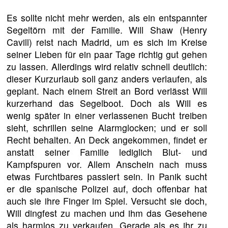
Es sollte nicht mehr werden, als ein entspannter
Segeltörn mit der Familie. Will Shaw (Henry
Cavill) reist nach Madrid, um es sich im Kreise
seiner Lieben für ein paar Tage richtig gut gehen
zu lassen. Allerdings wird relativ schnell deutlich:
dieser Kurzurlaub soll ganz anders verlaufen, als
geplant. Nach einem Streit an Bord verlässt Will
kurzerhand das Segelboot. Doch als Will es
wenig später in einer verlassenen Bucht treiben
sieht, schrillen seine Alarmglocken; und er soll
Recht behalten. An Deck angekommen, findet er
anstatt seiner Familie lediglich Blut- und
Kampfspuren vor. Allem Anschein nach muss
etwas Furchtbares passiert sein. In Panik sucht
er die spanische Polizei auf, doch offenbar hat
auch sie ihre Finger im Spiel. Versucht sie doch,
Will dingfest zu machen und ihm das Gesehene
als harmlos zu verkaufen. Gerade als es ihr zu