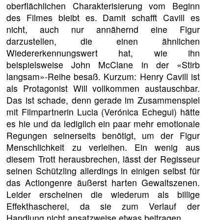
oberflächlichen Charakterisierung vom Beginn
des Filmes bleibt es. Damit schafft Cavill es
nicht, auch nur annähernd eine Figur
darzustellen, die einen ähnlichen
Wiedererkennungswert hat, wie ihn
beispielsweise John McClane in der «Stirb
langsam»-Reihe besaß. Kurzum: Henry Cavill ist
als Protagonist Will vollkommen austauschbar.
Das ist schade, denn gerade im Zusammenspiel
mit Filmpartnerin Lucia (Verónica Echegui) hätte
es hie und da lediglich ein paar mehr emotionale
Regungen seinerseits benötigt, um der Figur
Menschlichkeit zu verleihen. Ein wenig aus
diesem Trott herausbrechen, lässt der Regisseur
seinen Schützling allerdings in einigen selbst für
das Actiongenre äußerst harten Gewaltszenen.
Leider erscheinen die wiederum als billige
Effekthascherei, da sie zum Verlauf der
Handlung nicht ansatzweise etwas beitragen.