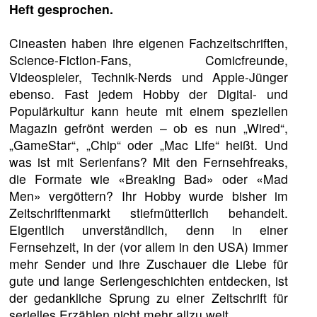
Heft gesprochen.
Cineasten haben ihre eigenen Fachzeitschriften,
Science-Fiction-Fans, Comicfreunde,
Videospieler, Technik-Nerds und Apple-Jünger
ebenso. Fast jedem Hobby der Digital- und
Populärkultur kann heute mit einem speziellen
Magazin gefrönt werden – ob es nun „Wired“,
„GameStar“, „Chip“ oder „Mac Life“ heißt. Und
was ist mit Serienfans? Mit den Fernsehfreaks,
die Formate wie «Breaking Bad» oder «Mad
Men» vergöttern? Ihr Hobby wurde bisher im
Zeitschriftenmarkt stiefmütterlich behandelt.
Eigentlich unverständlich, denn in einer
Fernsehzeit, in der (vor allem in den USA) immer
mehr Sender und ihre Zuschauer die Liebe für
gute und lange Seriengeschichten entdecken, ist
der gedankliche Sprung zu einer Zeitschrift für
serielles Erzählen nicht mehr allzu weit.