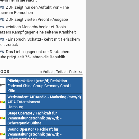
ZDF zeigt nur den Auftakt von «The
WS
sin» im Fernsehen
ZDF zeigt vierte «Precht»-Ausgabe
WS
«einfach Mensch» begleitet Robin
WS
tzers Kampf gegen eine seltene Krankheit
«Einspruch, Schatz!» kehrt mit tierischem
WS
reit zurück
Das Lieblingsgericht der Deutschen:
WS
ruhe prägt seit 75 Jahren die Republik
obs
» Vollzeit, Teilzeit, Praktika
Redakteur (w/m/d) oder Jungredakteur
Produktionsassistenz 
(w/m/d)
Endemol Shine Group
Endemol Shine Group Germany GmbH
Köln
Köln
Senior Video Producer/ 1st TV Operator
1. Aufnahmeleitung (m
(m/w/d)
Endemol Shine Group
AIDA Entertainment
Köln
an Bord unserer Schiffe
Studentische Aushilfe (w/m/d) – YouTube
Requisiteur (m/w/d)
Endemol Shine Group Germany GmbH
Home Shopping Euro
Köln
München
Redaktionsleitung (w/m/d)
DoP – Director of Pho
Endemol Shine Group Germany GmbH
Production (m/w/d)