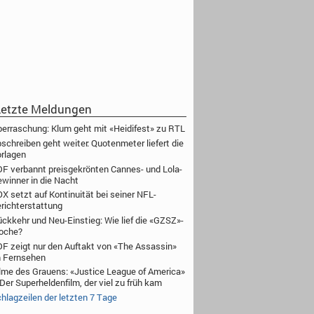
etzte Meldungen
erraschung: Klum geht mit «Heidifest» zu RTL
schreiben geht weiter: Quotenmeter liefert die
rlagen
F verbannt preisgekrönten Cannes- und Lola-
winner in die Nacht
X setzt auf Kontinuität bei seiner NFL-
richterstattung
ckkehr und Neu-Einstieg: Wie lief die «GZSZ»-
oche?
F zeigt nur den Auftakt von «The Assassin»
 Fernsehen
lme des Grauens: «Justice League of America»
Der Superheldenfilm, der viel zu früh kam
hlagzeilen der letzten 7 Tage