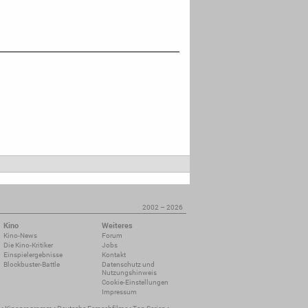
2002 – 2026
Kino
Weiteres
Kino-News
Forum
Die Kino-Kritiker
Jobs
Einspielergebnisse
Kontakt
Blockbuster-Battle
Datenschutz und
Nutzungshinweis
Cookie-Einstellungen
Impressum