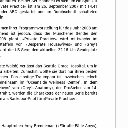
anlaufen. Bei der Serie handelt es sich um ein Spin-Off
ivate Practice» ist am 26. September 2007 mit 14,41
nder ABC gestartet und im Durchschnitt schalteten
in.
ahmen ihrer Programmvorstellung für das Jahr 2008 am
hend ist jedoch, dass der Münchener Sender den
008 plant. «Private Practice» wird mittwochs im
taffeln von «Desperate Housewives» und «Grey's
ird die US-Serie den aktuellen 22.15 Uhr-Sendeplatz
.
te Walsh) verlässt das Seattle Grace Hospital, um in
u arbeiten. Zunächst wollte sie dort nur ihren beiden
hen. Das einstige Traumpaar ist inzwischen jedoch
gemeinsam im "Oceanside Wellness Centre". In dem
Lebens" von «Grey's Anatomy», den ProSieben am 14.
ahlt, werden die Charaktere der neuen Serie bereits
n als Backdoor-Pilot für «Private Practice».
 Hauptrollen Amy Brenneman («Für alle Fälle Amy»),