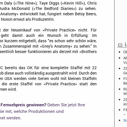
m Daly («The Nine»), Taye Diggs («Kevin Hill»), Chris
Audra McDonald («The Bedford Diaries») zu sehen.
 Anatomy» entwickelt hat, fungiert neben Betsy Beers,
 Noxon erneut als Produzentin.
t der Neueinkauf von «Private Practice» nicht. Für
 geht damit auch ein Wunsch in Erfüllung: Im
or kurzem mitgeteilt, dass "es schon sehr schön wäre,
L
im Zusammenspiel mit «Grey's Anatomy» zu sehen." In
sentlich besser funktionieren als derzeit mit «Brothers
Üb
Ab
Vo
C bereits das OK für eine komplette Staffel mit 22
ZD
Ge
, ob diese auch vollständig ausgestrahlt wird. Durch den
den USA werden viele Serien wohl mit kleinen Staffeln
FO
Be
die erste Staffel von «Private Practice» statt den
Rü
mmen wird.
W
ZD
im
-Fernsehpreis gewinnen?
Geben Sie jetzt Ihre
Fi
ie mit, welche Produktionen und
– 
net werden.
Sc