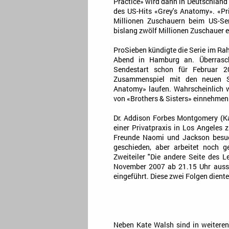
Practice» wird dann in Deutschland 
des US-Hits «Grey's Anatomy». «Pr
Millionen Zuschauern beim US-Se
bislang zwölf Millionen Zuschauer e
ProSieben kündigte die Serie im R
Abend in Hamburg an. Überrasc
Sendestart schon für Februar 2
Zusammenspiel mit den neuen S
Anatomy» laufen. Wahrscheinlich w
von «Brothers & Sisters» einnehmen
Dr. Addison Forbes Montgomery (Ka
einer Privatpraxis in Los Angeles z
Freunde Naomi und Jackson besuc
geschieden, aber arbeitet noch 
Zweiteiler "Die andere Seite des 
November 2007 ab 21.15 Uhr ausstr
eingeführt. Diese zwei Folgen diente
Neben Kate Walsh sind in weiteren