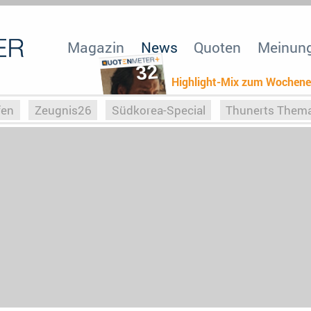
Magazin
News
Quoten
Meinun
32
Highlight-Mix zum Wochen
fen
Zeugnis26
Südkorea-Special
Thunerts Them
r zu Hitler
Die Serientheorie
Faszination Horrorfil
n
Halloweeen
Weihnachts-Special
ZeugUpfronts
Special
Buchclub
Heim-EM
Screenforce25
Po
Buchclub
YouTuber
eSport im TV
Screenforce