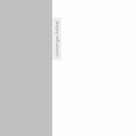
vorheriger Artikel
Doppelte Portion «Prison Break»
auch kein Allheilmittel