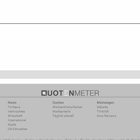
News
Quoten
Meinungen
TV-News
Wöchentliche Reihen
Debatte
Vermischtes
Marktanteile
TV-Kritik
Wirtschaft
Täglich aktuell
Kino-Reviews
International
Köpfe
US-Fernsehen