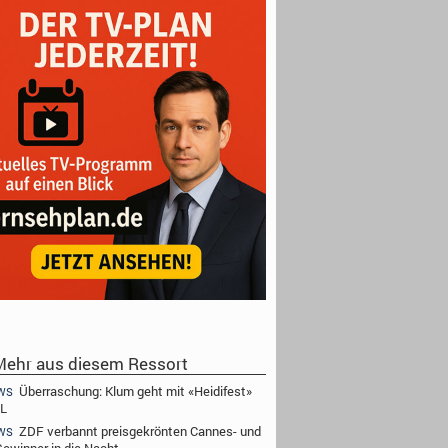
ehr aus diesem Ressort
Überraschung: Klum geht mit «Heidifest»
WS
TL
ZDF verbannt preisgekrönten Cannes- und
WS
Gewinner in die Nacht