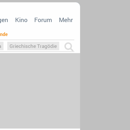
gen
Kino
Forum
Mehr
ende
a
Griechische Tragödie
m
Die Macht der KI
26
nisvergabe
dcast-Reviews
Upfronts21