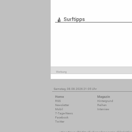
Surftipps
Werbung
Samstag, 08.08.2026 21:05 Uhr
Home
Magazin
RSS
Hintergrund
Newsletter
Reihen
Mobil
Interview
7-Tage-News
Facebook
Twitter