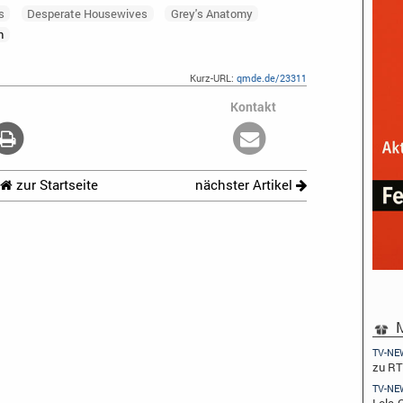
s
Desperate Housewives
Grey's Anatomy
n
Kurz-URL:
qmde.de/23311
Kontakt
zur Startseite
nächster Artikel
M
TV-NE
zu R
TV-NE
Lola-