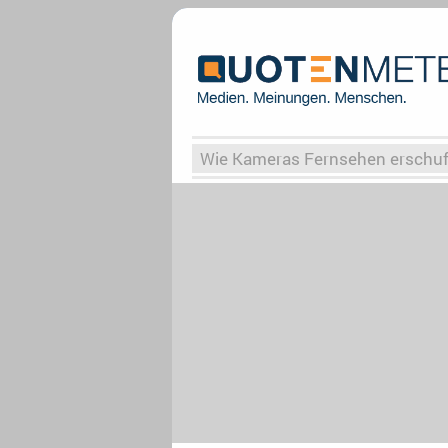
Wie Kameras Fernsehen erschu
Vergessene Serien
Von Weima
Globaler Süden
Das Ende vo
Upfronts25
AktenzeichenXY-
What the Game
Rassismus