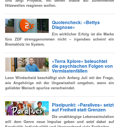
und zeigt Projekte, mit denen Städte auf zunehmende
Hitzewellen reagieren wollen.
Quotencheck: «Bettys
Diagnose»
Ein wirklicher Erfolg ist die Marke
fürs ZDF strenggenommen nicht – irgendwo scheint ein
Bremsklotz im System.
«Terra Xplore» beleuchtet
die psychischen Folgen von
Vermisstenfällen
Leon Windscheid beschäftigt sich Anfang Juli mit der Frage,
wie Angehörige mit der Ungewissheit umgehen, wenn ein
geliebter Mensch spurlos verschwindet.
Pixelpunkt: «Paralives» setzt
auf Freiheit statt Grenzen
Die unabhängige Lebenssimulation
will dem Genre neue Impulse geben und setzt dabei auf
Kreativität, Individualität und überraschend viele Freiheiten.