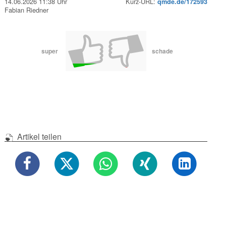
14.06.2026 11:38 Uhr
Kurz-URL:
qmde.de/172593
Fabian Riedner
super
schade
Artikel teilen