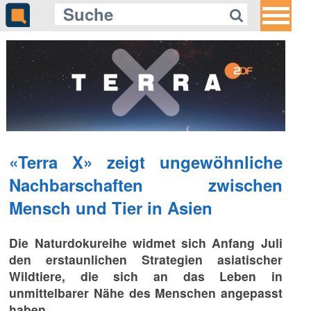
Gleich auf Quotenmeter:
«37°Leben» startet Dreiteiler über
persönliche Neuanfänge
«Terra X» zeigt ungewöhnliche
Nachbarschaften zwischen
Mensch und Tier in Asien
Die Naturdokureihe widmet sich Anfang Juli
den erstaunlichen Strategien asiatischer
Wildtiere, die sich an das Leben in
unmittelbarer Nähe des Menschen angepasst
haben.