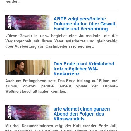
werden.
ARTE zeigt persönliche
Dokumentation über Gewalt,
Familie und Versöhnung
«Diese Gewalt in uns» begleitet eine Journalistin, die die
Vergangenheit mit ihrem Vater aufarbeitet und gleichzeitig
über Ausbeutung von Gastarbeitern recherchiert.
Das Erste plant Krimiabend
trotz möglicher WM-
Konkurrenz
Auch am Freitagabend setzt Das Erste bislang auf Filme und
Krimis, obwohl parallel erneut Spiele der Fußball-
Weltmeisterschaft laufen könnten.
arte widmet einen ganzen
Abend den Folgen des
Klimawandels
Mit drei Dokumentationen zeigt der Kultursender Ende Juli,
wie Menschen weltweit auf Feuer, Dürren und steigende