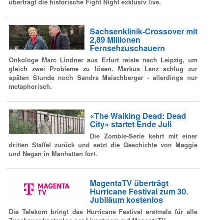
überträgt die historische Fight Night exklusiv live.
Sachsenklinik-Crossover mit
2,89 Millionen
Fernsehzuschauern
Onkologe Marc Lindner aus Erfurt reiste nach Leipzig, um
gleich zwei Probleme zu lösen. Markus Lanz schlug zur
späten Stunde noch Sandra Maischberger - allerdings nur
metaphorisch.
«The Walking Dead: Dead
City» startet Ende Juli
Die Zombie-Serie kehrt mit einer
dritten Staffel zurück und setzt die Geschichte von Maggie
und Negan in Manhattan fort.
MagentaTV überträgt
Hurricane Festival zum 30.
Jubiläum kostenlos
Die Telekom bringt das Hurricane Festival erstmals für alle