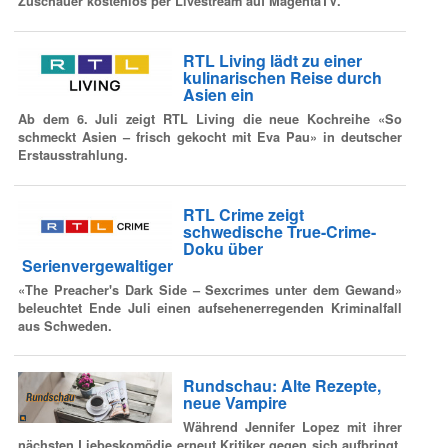
Zuschauer kostenlos per Livestream auf MagentaTV.
RTL Living lädt zu einer
kulinarischen Reise durch
Asien ein
Ab dem 6. Juli zeigt RTL Living die neue Kochreihe «So
schmeckt Asien – frisch gekocht mit Eva Pau» in deutscher
Erstausstrahlung.
RTL Crime zeigt
schwedische True-Crime-
Doku über
Serienvergewaltiger
«The Preacher's Dark Side – Sexcrimes unter dem Gewand»
beleuchtet Ende Juli einen aufsehenerregenden Kriminalfall
aus Schweden.
Rundschau: Alte Rezepte,
neue Vampire
Während Jennifer Lopez mit ihrer
nächsten Liebeskomödie erneut Kritiker gegen sich aufbringt,