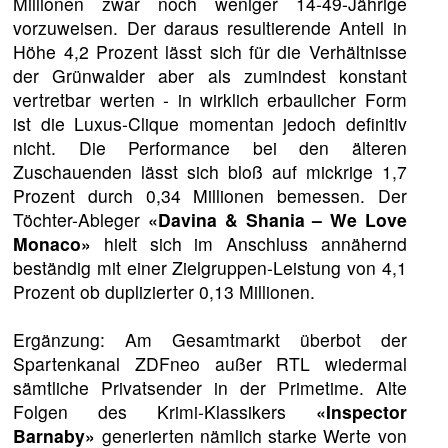
Millionen zwar noch weniger 14-49-Jährige
vorzuweisen. Der daraus resultierende Anteil in
Höhe 4,2 Prozent lässt sich für die Verhältnisse
der Grünwalder aber als zumindest konstant
vertretbar werten - in wirklich erbaulicher Form
ist die Luxus-Clique momentan jedoch definitiv
nicht. Die Performance bei den älteren
Zuschauenden lässt sich bloß auf mickrige 1,7
Prozent durch 0,34 Millionen bemessen. Der
Töchter-Ableger
«Davina & Shania – We Love
Monaco»
hielt sich im Anschluss annähernd
beständig mit einer Zielgruppen-Leistung von 4,1
Prozent ob duplizierter 0,13 Millionen.
Ergänzung: Am Gesamtmarkt überbot der
Spartenkanal ZDFneo außer RTL wiedermal
sämtliche Privatsender in der Primetime. Alte
Folgen des Krimi-Klassikers
«Inspector
Barnaby»
generierten nämlich starke Werte von