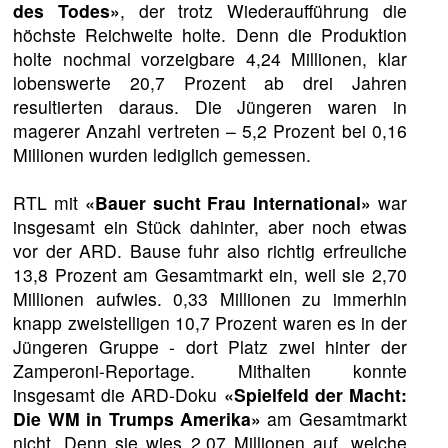
des Todes»
, der trotz Wiederaufführung die
höchste Reichweite holte. Denn die Produktion
holte nochmal vorzeigbare 4,24 Millionen, klar
lobenswerte 20,7 Prozent ab drei Jahren
resultierten daraus. Die Jüngeren waren in
magerer Anzahl vertreten – 5,2 Prozent bei 0,16
Millionen wurden lediglich gemessen.
RTL mit
«Bauer sucht Frau International»
war
insgesamt ein Stück dahinter, aber noch etwas
vor der ARD. Bause fuhr also richtig erfreuliche
13,8 Prozent am Gesamtmarkt ein, weil sie 2,70
Millionen aufwies. 0,33 Millionen zu immerhin
knapp zweistelligen 10,7 Prozent waren es in der
Jüngeren Gruppe - dort Platz zwei hinter der
Zamperoni-Reportage. Mithalten konnte
insgesamt die ARD-Doku
«Spielfeld der Macht:
Die WM in Trumps Amerika»
am Gesamtmarkt
nicht. Denn sie wies 2,07 Millionen auf, welche