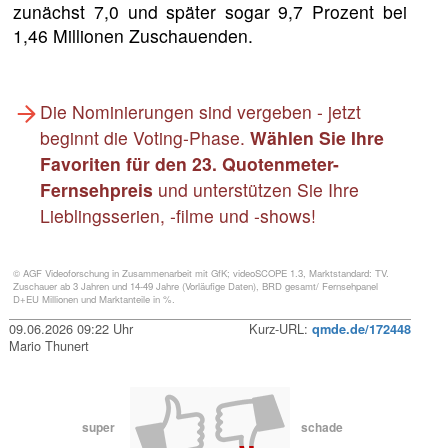
zunächst 7,0 und später sogar 9,7 Prozent bei
1,46 Millionen Zuschauenden.
Die Nominierungen sind vergeben - jetzt
beginnt die Voting-Phase.
Wählen Sie Ihre
Favoriten für den 23. Quotenmeter-
Fernsehpreis
und unterstützen Sie Ihre
Lieblingsserien, -filme und -shows!
© AGF Videoforschung in Zusammenarbeit mit GfK; videoSCOPE 1.3, Marktstandard: TV.
Zuschauer ab 3 Jahren und 14-49 Jahre (Vorläufige Daten), BRD gesamt/ Fernsehpanel
D+EU Millionen und Marktanteile in %.
09.06.2026 09:22 Uhr
Kurz-URL:
qmde.de/172448
Mario Thunert
super
schade