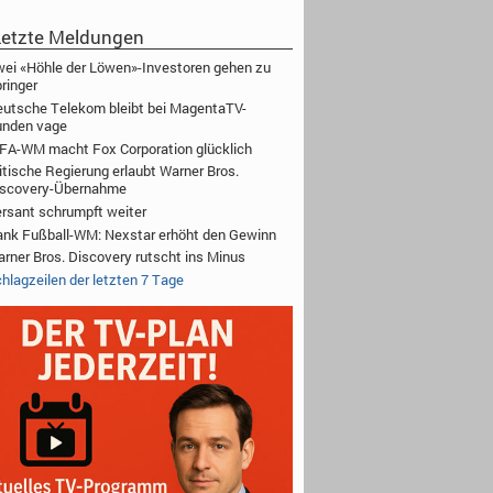
etzte Meldungen
ei «Höhle der Löwen»-Investoren gehen zu
ringer
utsche Telekom bleibt bei MagentaTV-
unden vage
FA-WM macht Fox Corporation glücklich
itische Regierung erlaubt Warner Bros.
iscovery-Übernahme
rsant schrumpft weiter
nk Fußball-WM: Nexstar erhöht den Gewinn
rner Bros. Discovery rutscht ins Minus
hlagzeilen der letzten 7 Tage