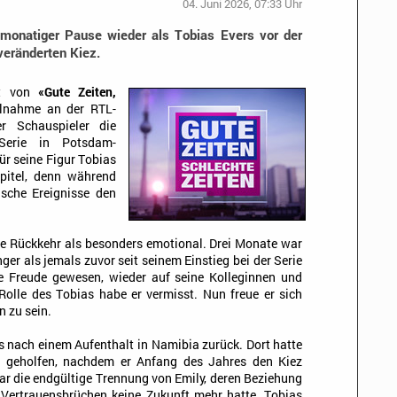
04. Juni 2026, 07:33 Uhr
imonatiger Pause wieder als Tobias Evers vor der
 veränderten Kiez.
et von
«Gute Zeiten,
ilnahme an der RTL-
r Schauspieler die
 Serie in Potsdam-
r seine Figur Tobias
pitel, denn während
sche Ereignisse den
ie Rückkehr als besonders emotional. Drei Monate war
ger als jemals zuvor seit seinem Einstieg bei der Serie
e Freude gewesen, wieder auf seine Kolleginnen und
 Rolle des Tobias habe er vermisst. Nun freue er sich
n zu sein.
s nach einem Aufenthalt in Namibia zurück. Dort hatte
s geholfen, nachdem er Anfang des Jahres den Kiez
r die endgültige Trennung von Emily, deren Beziehung
Vertrauensbrüchen keine Zukunft mehr hatte. Tobias