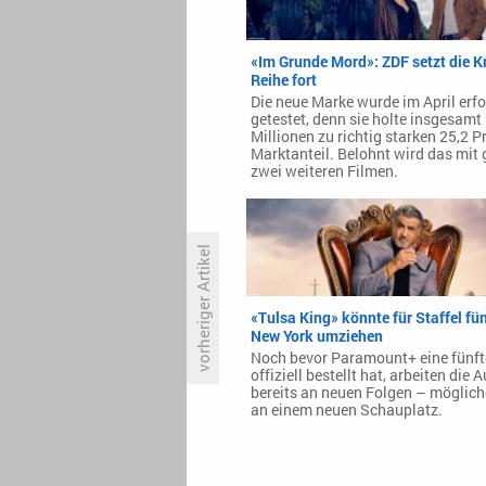
«Im Grunde Mord»: ZDF setzt die K
Reihe fort
Die neue Marke wurde im April erfo
getestet, denn sie holte insgesamt
Millionen zu richtig starken 25,2 P
Marktanteil. Belohnt wird das mit 
zwei weiteren Filmen.
vorheriger Artikel
«Tulsa King» könnte für Staffel fü
Amazon stoppt neue «Stargate»-
New York umziehen
Serie
Noch bevor Paramount+ eine fünfte
offiziell bestellt hat, arbeiten die 
bereits an neuen Folgen – möglic
an einem neuen Schauplatz.