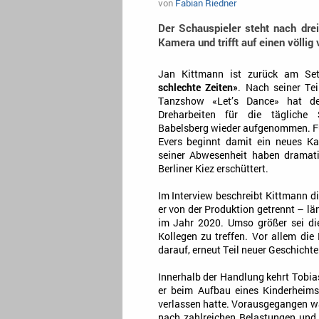
von
Fabian Riedner
Der Schauspieler steht nach dre
Kamera und trifft auf einen völlig
Jan Kittmann ist zurück am S
schlechte Zeiten»
. Nach seiner Te
Tanzshow «Let’s Dance» hat de
Dreharbeiten für die tägliche
Babelsberg wieder aufgenommen. Fü
Evers beginnt damit ein neues Ka
seiner Abwesenheit haben dramati
Berliner Kiez erschüttert.
Im Interview beschreibt Kittmann d
er von der Produktion getrennt – län
im Jahr 2020. Umso größer sei di
Kollegen zu treffen. Vor allem die
darauf, erneut Teil neuer Geschichte
Innerhalb der Handlung kehrt Tobia
er beim Aufbau eines Kinderheim
verlassen hatte. Vorausgegangen wa
nach zahlreichen Belastungen und 