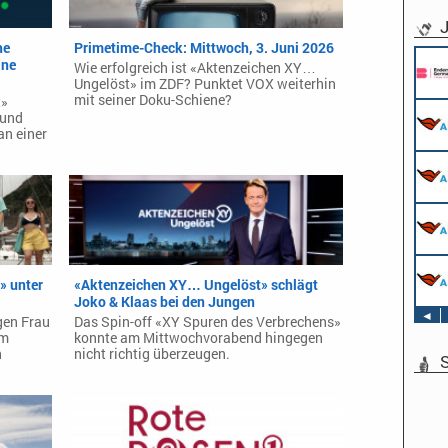
J
he
Primetime-Check: Mittwoch, 3. Juni 2026
Pflichtpraktikant (w/m/d) Redaktion
ine
Wie erfolgreich ist «Aktenzeichen XY…
Endemol Shine Group Germany GmbH
Ungelöst» im ZDF? Punktet VOX weiterhin
Köln
mit seiner Doku-Schiene?
t»
Werkstudent AIDAradio - Marketing (m/w/d)
 und
AIDA Entertainment
an einer
Hamburg
Stage Operator / Fachkraft für
Veranstaltungstechnik (m/w/d) -
Schwerpunkt Bühne
AIDA Entertainment
Sound Operator / Fachkraft für
an Bord unserer Schiffe
Veranstaltungstechnik (m/w/d) -
Schwerpunkt Ton
AIDA Entertainment
TV & Film Redakteur (m/w/d)
an Bord unserer Schiffe
AIDA Entertainment
» unter
«Aktenzeichen XY… Ungelöst» schlägt
an Bord unserer Schiffe
Joko & Klaas bei den Jungen
◄
gen Frau
Das Spin-off «XY Spuren des Verbrechens»
um
konnte am Mittwochvorabend hingegen
n
nicht richtig überzeugen.
S