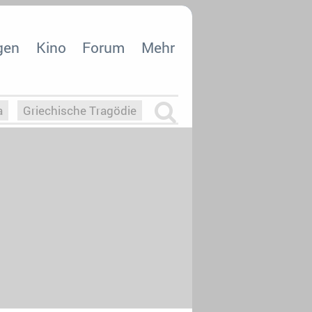
gen
Kino
Forum
Mehr
a
Griechische Tragödie
m
Die Macht der KI
26
nisvergabe
dcast-Reviews
Upfronts21