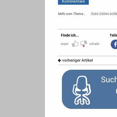
Kommentare
Mehr zum Thema...
Gute Zeiten schl
Finde ich...
Teile
super
schade
vorheriger Artikel