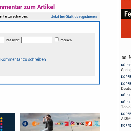
mmentar zum Artikel
M
KÖPFE
Sprin
KÖPFE
KÖPFE
Deuts
KÖPFE
KÖPFE
Tobia
KÖPFE
All3M
KÖPFE