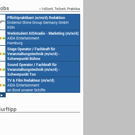
obs
» Vollzeit, Teilzeit, Praktika
Redakteur (w/m/d) oder Jungredakteur
Produktionsassist
(w/m/d)
Endemol Shine G
Endemol Shine Group Germany GmbH
Köln
Köln
Senior Video Producer/ 1st TV Operator
1. Aufnahmeleitu
(m/w/d)
Endemol Shine G
AIDA Entertainment
Köln
an Bord unserer Schiffe
Studentische Aushilfe (w/m/d) – YouTube
Requisiteur (m/w/
Endemol Shine Group Germany GmbH
Home Shopping E
Köln
München
Redaktionsleitung (w/m/d)
DoP – Director of
Endemol Shine Group Germany GmbH
Production (m/w/
Köln
Home Shopping E
München
Producer (w/m/d)
Redaktionsassiste
Endemol Shine Group Germany GmbH
Endemol Shine G
Köln
Köln
►
urftipp