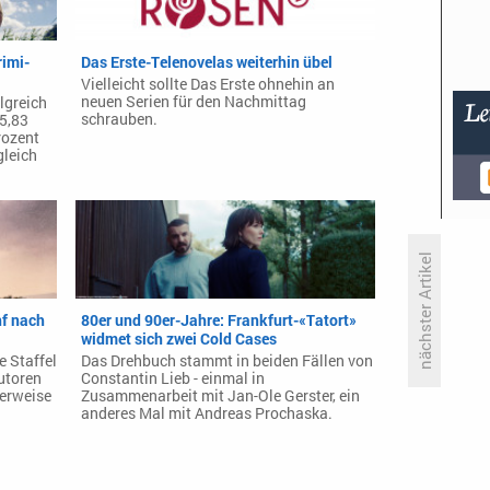
rimi-
Das Erste-Telenovelas weiterhin übel
Vielleicht sollte Das Erste ohnehin an
neuen Serien für den Nachmittag
lgreich
schrauben.
 5,83
rozent
gleich
nächster Artikel
nf nach
80er und 90er-Jahre: Frankfurt-«Tatort»
0,57 Millionen – mehr oder
widmet sich zwei Cold Cases
weniger für Joko & Klaas?
 Staffel
Das Drehbuch stammt in beiden Fällen von
Autoren
Constantin Lieb - einmal in
herweise
Zusammenarbeit mit Jan-Ole Gerster, ein
anderes Mal mit Andreas Prochaska.