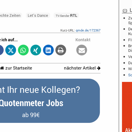
L
echte Zeiten
Let’s Dance
RTL
TV-Sender
Zw
Sp
De
Kurz-URL:
qmde.de/172367
K
 ich auf...
Kontakt
FI
Br
D
Ve
Da
zur Startseite
nächster Artikel
Wa
Sc