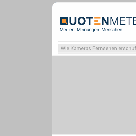
Wie Kameras Fernsehen erschu
Vergessene Serien
Von Weima
Globaler Süden
Das Ende vo
Upfronts25
AktenzeichenXY-
What the Game
Rassismus