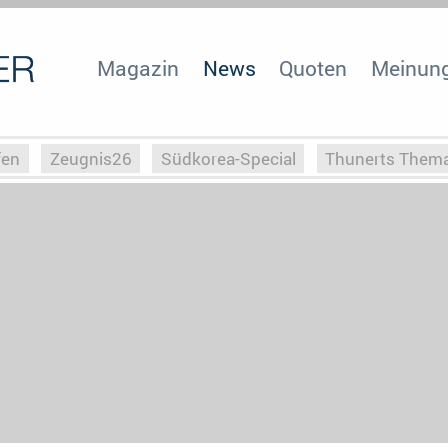
Magazin
News
Quoten
Meinun
fen
Zeugnis26
Südkorea-Special
Thunerts Them
r zu Hitler
Die Serientheorie
Faszination Horrorfil
n
Halloweeen
Weihnachts-Special
ZeugUpfronts
Special
Buchclub
Heim-EM
Screenforce25
Po
Buchclub
YouTuber
eSport im TV
Screenforce