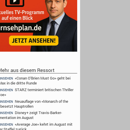
ehr aus diesem Ressort
«Conan O'Brien Must Go» geht bei
RNSEHEN
ax in die dritte Runde
STARZ terminiert britischen Thriller
RNSEHEN
Toe»
Neuauflage von «Monarch of the
RNSEHEN
 besetzt Hauptrollen
Disney+ zeigt Travis-Barker-
RNSEHEN
entation im August
«Average Joe» kehrt im August mit
RNSEHEN
er Staffel zurück