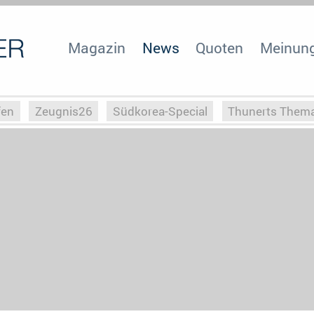
Magazin
News
Quoten
Meinun
fen
Zeugnis26
Südkorea-Special
Thunerts Them
r zu Hitler
Die Serientheorie
Faszination Horrorfil
n
Halloweeen
Weihnachts-Special
ZeugUpfronts
Special
Buchclub
Heim-EM
Screenforce25
Po
Buchclub
YouTuber
eSport im TV
Screenforce