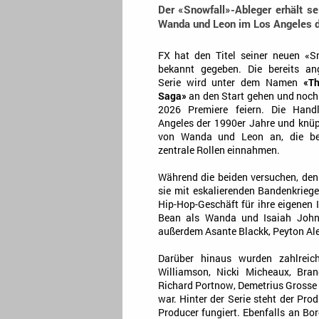
Der «Snowfall»-Ableger erhält sei
Wanda und Leon im Los Angeles de
FX hat den Titel seiner neuen «S
bekannt gegeben. Die bereits ang
Serie wird unter dem Namen
«Th
Saga»
an den Start gehen und noch
2026 Premiere feiern. Die Hand
Angeles der 1990er Jahre und knüp
von Wanda und Leon an, die ber
zentrale Rollen einnahmen.
Während die beiden versuchen, den
sie mit eskalierenden Bandenkriege
Hip-Hop-Geschäft für ihre eigenen
Bean als Wanda und Isaiah John
außerdem Asante Blackk, Peyton Ale
Darüber hinaus wurden zahlreiche
Williamson, Nicki Micheaux, Bran
Richard Portnow, Demetrius Grosse 
war. Hinter der Serie steht der Pr
Producer fungiert. Ebenfalls an Bo