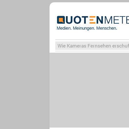
Wie Kameras Fernsehen erschu
Vergessene Serien
Von Weima
Globaler Süden
Das Ende vo
Upfronts25
AktenzeichenXY-
What the Game
Rassismus