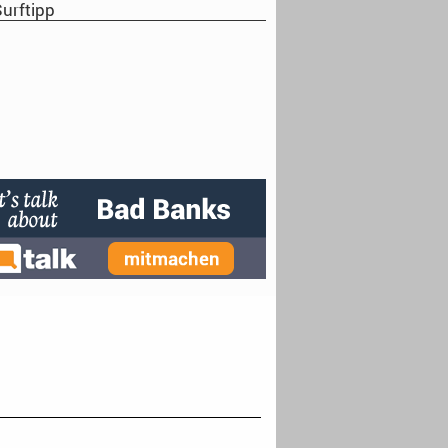
urftipp