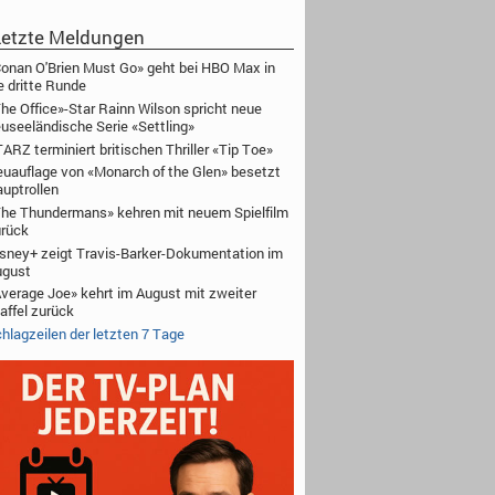
etzte Meldungen
onan O'Brien Must Go» geht bei HBO Max in
e dritte Runde
he Office»-Star Rainn Wilson spricht neue
useeländische Serie «Settling»
ARZ terminiert britischen Thriller «Tip Toe»
uauflage von «Monarch of the Glen» besetzt
uptrollen
he Thundermans» kehren mit neuem Spielfilm
rück
sney+ zeigt Travis-Barker-Dokumentation im
ugust
verage Joe» kehrt im August mit zweiter
affel zurück
hlagzeilen der letzten 7 Tage