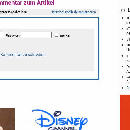
mmentar zum Artikel
L
«C
di
«T
ne
ST
Ne
Ha
«T
zu
Di
A
«A
St
Sc