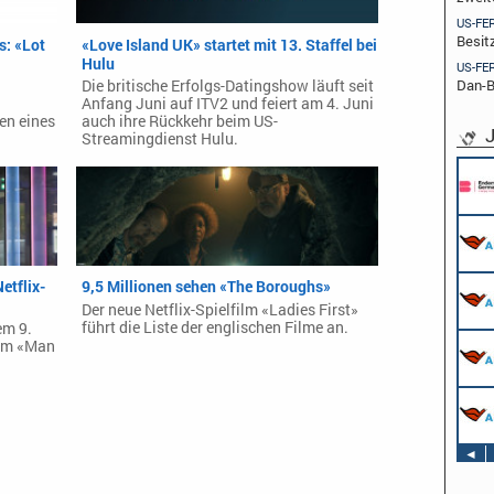
US-FE
Besit
s: «Lot
«Love Island UK» startet mit 13. Staffel bei
Hulu
US-FE
Dan-B
Die britische Erfolgs-Datingshow läuft seit
Anfang Juni auf ITV2 und feiert am 4. Juni
sen eines
auch ihre Rückkehr beim US-
J
Streamingdienst Hulu.
Pflichtpraktikant (w/m/d) Redaktion
Endemol Shine Group Germany GmbH
Köln
Werkstudent AIDAradio - Marketing (m/w/d)
AIDA Entertainment
Hamburg
Stage Operator / Fachkraft für
etflix-
9,5 Millionen sehen «The Boroughs»
Veranstaltungstechnik (m/w/d) -
Der neue Netflix-Spielfilm «Ladies First»
Schwerpunkt Bühne
führt die Liste der englischen Filme an.
em 9.
AIDA Entertainment
Sound Operator / Fachkraft für
amm «Man
an Bord unserer Schiffe
Veranstaltungstechnik (m/w/d) -
Schwerpunkt Ton
AIDA Entertainment
TV & Film Redakteur (m/w/d)
an Bord unserer Schiffe
AIDA Entertainment
an Bord unserer Schiffe
◄