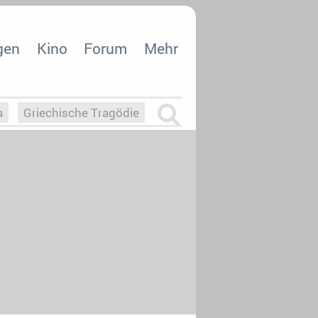
gen
Kino
Forum
Mehr
a
Griechische Tragödie
m
Die Macht der KI
26
nisvergabe
dcast-Reviews
Upfronts21