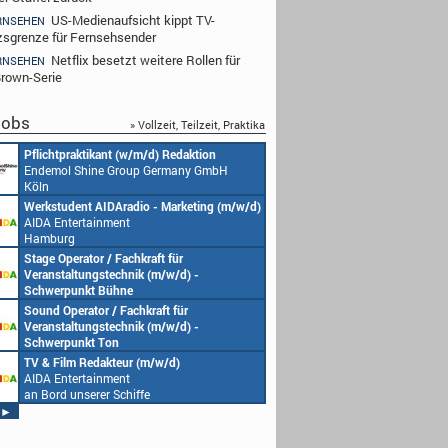
US-Medienaufsicht kippt TV-
RNSEHEN
zsgrenze für Fernsehsender
Netflix besetzt weitere Rollen für
RNSEHEN
rown-Serie
obs
» Vollzeit, Teilzeit, Praktika
Redakteur (w/m/d) oder Jungredakteur
Produktionsassistenz 
(w/m/d)
Endemol Shine Group
Endemol Shine Group Germany GmbH
Köln
Köln
Senior Video Producer/ 1st TV Operator
1. Aufnahmeleitung (m
(m/w/d)
Endemol Shine Group
AIDA Entertainment
Köln
an Bord unserer Schiffe
Studentische Aushilfe (w/m/d) – YouTube
Requisiteur (m/w/d)
Endemol Shine Group Germany GmbH
Home Shopping Euro
Köln
München
Redaktionsleitung (w/m/d)
DoP – Director of Pho
Endemol Shine Group Germany GmbH
Production (m/w/d)
Köln
Home Shopping Euro
München
Producer (w/m/d)
Redaktionsassistenz (
Endemol Shine Group Germany GmbH
Endemol Shine Group
Köln
Köln
►