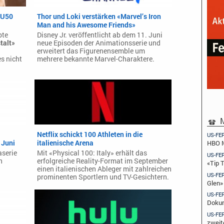
 U50
Thor und Loki verstärken «Marvel’s Iron
Man and his Awesome Friends»
bte
Disney Jr. veröffentlicht ab dem 11. Juni
talt»
neue Episoden der Animationsserie und
erweitert das Figurenensemble um
s nicht
mehrere bekannte Marvel-Charaktere.
M
Netflix schickt 100 Athleten in die
US-FE
 Juni
italienische Arena
HBO M
aserie
Mit «Physical 100: Italy» erhält das
US-FE
n
erfolgreiche Reality-Format im September
«Tip 
einen italienischen Ableger mit zahlreichen
US-FE
prominenten Sportlern und TV-Gesichtern.
Glen»
US-FE
Dokum
US-FE
zweit