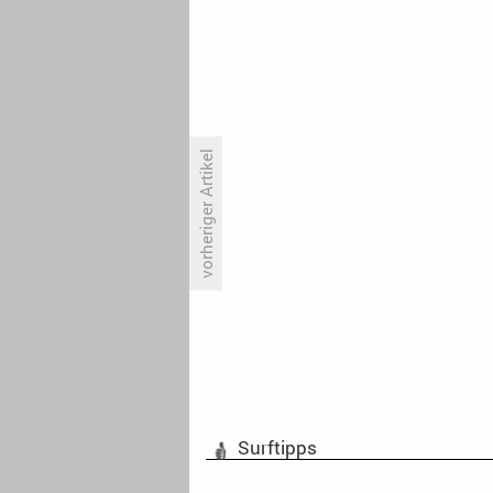
vorheriger Artikel
«Love Island USA» startet so
erfolgreich wie keine Peacock-
Serie zuvor
Surftipps