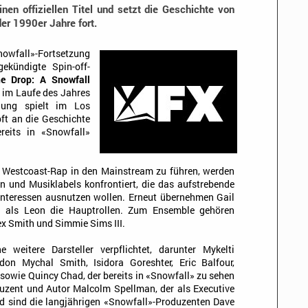
nen offiziellen Titel und setzt die Geschichte von
r 1990er Jahre fort.
nowfall»-Fortsetzung
ekündigte Spin-off-
e Drop: A Snowfall
 im Laufe des Jahres
lung spielt im Los
ft an die Geschichte
eits in «Snowfall»
 Westcoast-Rap in den Mainstream zu führen, werden
n und Musiklabels konfrontiert, die das aufstrebende
 Interessen ausnutzen wollen. Erneut übernehmen Gail
 als Leon die Hauptrollen. Zum Ensemble gehören
x Smith und Simmie Sims III.
 weitere Darsteller verpflichtet, darunter Mykelti
don Mychal Smith, Isidora Goreshter, Eric Balfour,
sowie Quincy Chad, der bereits in «Snowfall» zu sehen
oduzent und Autor Malcolm Spellman, der als Executive
rd sind die langjährigen «Snowfall»-Produzenten Dave