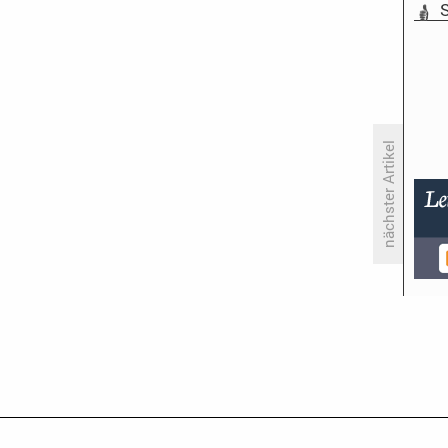
S
nächster Artikel
ZDF zeigt «Heads of State» als
Free-TV-Premiere