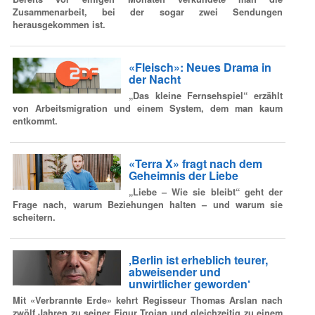
Zusammenarbeit, bei der sogar zwei Sendungen
herausgekommen ist.
«Fleisch»: Neues Drama in
der Nacht
„Das kleine Fernsehspiel“ erzählt
von Arbeitsmigration und einem System, dem man kaum
entkommt.
«Terra X» fragt nach dem
Geheimnis der Liebe
„Liebe – Wie sie bleibt“ geht der
Frage nach, warum Beziehungen halten – und warum sie
scheitern.
‚Berlin ist erheblich teurer,
abweisender und
unwirtlicher geworden‘
Mit «Verbrannte Erde» kehrt Regisseur Thomas Arslan nach
zwölf Jahren zu seiner Figur Trojan und gleichzeitig zu einem