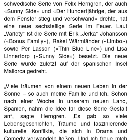
schwedische Serie von Felix Herngren, der auch
«Sunny Side» und «Der Hundertjährige, der aus
dem Fenster stieg und verschwand» drehte, hat
eine neue sechsteilige Serie im Feuer. Laut
„Variety“ ist die Serie mit Erik „Jerka“ Johansson
(«Bonus Family»), Rakel Wärmländer («Limbo»)
sowie Per Lasson («Thin Blue Line») und Lisa
Linnertorp («Sunny Side») besetzt. Die neue
Serie wurde zuletzt auf der spanischen Insel
Mallorca gedreht.
„Viele träumen von einem neuen Leben in der
Sonne – so auch meine Familie und ich. Schon
nach einer Woche in unserem neuen Land,
Spanien, nahm die Idee für diese Serie Gestalt
an“, sagte Herngren. ‚Es gab so viele
Lebensgeschichten, Träume und faszinierende
kulturelle Konflikte, die sich in Drama und
Comedy verwandeln ließen. Und ich freue mich