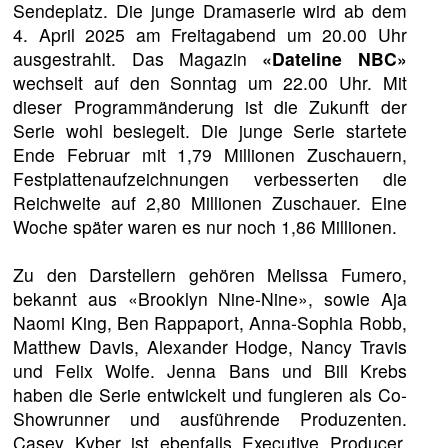
Sendeplatz. Die junge Dramaserie wird ab dem
4. April 2025 am Freitagabend um 20.00 Uhr
ausgestrahlt. Das Magazin
«Dateline NBC»
wechselt auf den Sonntag um 22.00 Uhr. Mit
dieser Programmänderung ist die Zukunft der
Serie wohl besiegelt. Die junge Serie startete
Ende Februar mit 1,79 Millionen Zuschauern,
Festplattenaufzeichnungen verbesserten die
Reichweite auf 2,80 Millionen Zuschauer. Eine
Woche später waren es nur noch 1,86 Millionen.
Zu den Darstellern gehören Melissa Fumero,
bekannt aus «Brooklyn Nine-Nine», sowie Aja
Naomi King, Ben Rappaport, Anna-Sophia Robb,
Matthew Davis, Alexander Hodge, Nancy Travis
und Felix Wolfe. Jenna Bans und Bill Krebs
haben die Serie entwickelt und fungieren als Co-
Showrunner und ausführende Produzenten.
Casey Kyber ist ebenfalls Executive Producer.