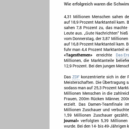
Wie erfolgreich waren die Schwi
4,31 Millionen Menschen sahen d
auf 18,9 Prozent Marktanteil kam. 
sahen 7,8 Prozent zu, das machte 
Leute aus. „Gute Nachrichten“ hie
vom Donnerstag, der 3,87 Millionen
auf 16,8 Prozent Marktanteil kam. 
fuhr man 4,4 Prozent Marktanteil e
«Tagesthemen»
erreichte
Das Er
Millionen, die Marktanteile belief
12,9 Prozent. Bei den jungen Mensch
Das
ZDF
konzentrierte sich in der
Meisterschaften. Die Übertragung s
sodass man auf 25,3 Prozent Markt
Millionen Menschen in die zahlrei
Frauen, 200m Rücken Männer, 200m
erzielt. Das Damen-Teamfinale im
Millionen Zuschauer und verbucht
1,59 Millionen Zuschauer gezählt
journal»
verfolgten 5,39 Millionen
wurde. Bei den 14- bis 49-Jährigen 