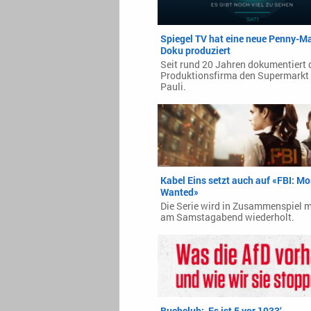
Spiegel TV hat eine neue Penny-Ma
Doku produziert
Seit rund 20 Jahren dokumentiert 
Produktionsfirma den Supermarkt 
Pauli.
Kabel Eins setzt auch auf «FBI: Mo
Wanted»
Die Serie wird in Zusammenspiel m
am Samstagabend wiederholt.
Buchclub: ‚Es ist 5 vor 1933‘