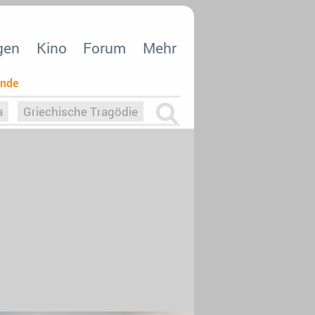
gen
Kino
Forum
Mehr
ende
a
Griechische Tragödie
m
Die Macht der KI
26
nisvergabe
dcast-Reviews
Upfronts21