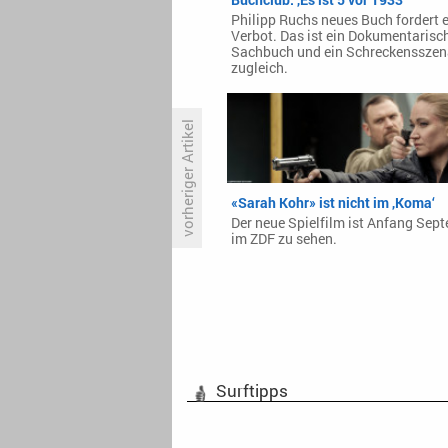
Philipp Ruchs neues Buch fordert e
Verbot. Das ist ein Dokumentarisc
Sachbuch und ein Schreckensszen
zugleich.
vorheriger Artikel
«Elementary» säuft beim
«Sarah Kohr» ist nicht im ‚Koma‘
Gesamtpublikum nicht ab
Der neue Spielfilm ist Anfang Sep
im ZDF zu sehen.
Surftipps