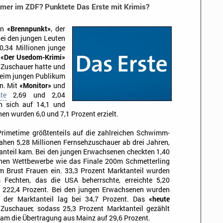
mmer im ZDF? Punktete Das Erste mit Krimis?
en
«Brennpunkt»
, der
Bei den jungen Leuten
0,34 Millionen junge
ß
«Der Usedom-Krimi»
 Zuschauer hatte und
Beim jungen Publikum
in. Mit
«Monitor»
und
ste
2,69 und 2,04
en sich auf 14,1 und
en wurden 6,0 und 7,1 Prozent erzielt.
 Primetime größtenteils auf die zahlreichen Schwimm-
ahen 5,28 Millionen Fernsehzuschauer ab drei Jahren,
anteil kam. Bei den jungen Erwachsenen checkten 1,40
chen Wettbewerbe wie das Finale 200m Schmetterling
 Brust Frauen ein. 33,3 Prozent Marktanteil wurden
 Fechten, das die USA beherrschte, erreichte 5,20
e 222,4 Prozent. Bei den jungen Erwachsenen wurden
, der Marktanteil lag bei 34,7 Prozent. Das
«heute
 Zuschauer, sodass 25,3 Prozent Marktanteil gezählt
kam die Übertragung aus Mainz auf 29,6 Prozent.