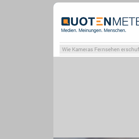
Wie Kameras Fernsehen erschu
Vergessene Serien
Von Weima
Globaler Süden
Das Ende vo
Upfronts25
AktenzeichenXY-
What the Game
Rassismus