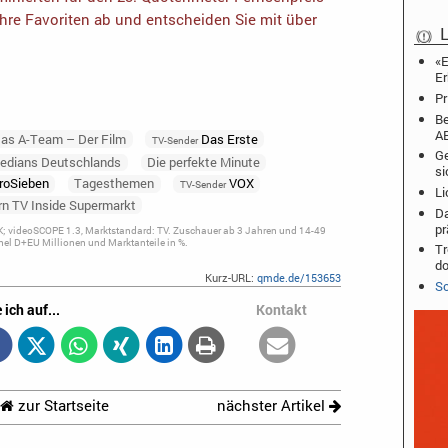
Ihre Favoriten ab und entscheiden Sie mit über
L
«E
Er
Pr
Be
A
as A-Team – Der Film
Das Erste
TV-Sender
Ge
edians Deutschlands
Die perfekte Minute
si
roSieben
Tagesthemen
VOX
TV-Sender
Li
rn TV Inside Supermarkt
Da
pr
; videoSCOPE 1.3, Marktstandard: TV. Zuschauer ab 3 Jahren und 14-49
el D+EU Millionen und Marktanteile in %.
Tr
do
Kurz-URL:
qmde.de/153653
Sc
 ich auf...
Kontakt
zur Startseite
nächster Artikel