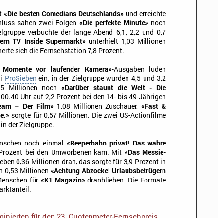
it
«Die besten Comedians Deutschlands»
und erreichte
chluss sahen zwei Folgen
«Die perfekte Minute»
noch
ielgruppe verbuchte der lange Abend 6,1, 2,2 und 0,7
tern TV Inside Supermarkt»
unterhielt 1,03 Millionen
rte sich die Fernsehstation 7,8 Prozent.
e Momente vor laufender Kamera»
-Ausgaben luden
ei
ProSieben
ein, in der Zielgruppe wurden 4,5 und 3,2
,25 Millionen noch
«Darüber staunt die Welt - Die
s 00.40 Uhr auf 2,2 Prozent bei den 14- bis 49-Jährigen
eam – Der Film»
1,08 Millionen Zuschauer,
«Fast &
le.»
sorgte für 0,57 Millionen. Die zwei US-Actionfilme
 in der Zielgruppe.
enschen noch einmal
«Reeperbahn privat! Das wahre
4 Prozent bei den Umworbenen kam. Mit
«Das Messie-
eben 0,36 Millionen dran, das sorgte für 3,9 Prozent in
en 0,53 Millionen
«Achtung Abzocke! Urlaubsbetrügern
 Menschen für
«K1 Magazin»
dranblieben. Die Formate
arktanteil.
inierten für den 23. Quotenmeter-Fernsehpreis