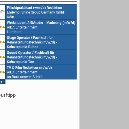
Pflichtpraktikant (w/m/d) Redaktion
Endemol Shine Group Germany GmbH
Köln
Werkstudent AIDAradio - Marketing (m/w/d)
AIDA Entertainment
Hamburg
Stage Operator / Fachkraft für
Veranstaltungstechnik (m/w/d) -
Schwerpunkt Bühne
AIDA Entertainment
Sound Operator / Fachkraft für
an Bord unserer Schiffe
Veranstaltungstechnik (m/w/d) -
Schwerpunkt Ton
AIDA Entertainment
TV & Film Redakteur (m/w/d)
an Bord unserer Schiffe
AIDA Entertainment
an Bord unserer Schiffe
►
urftipp