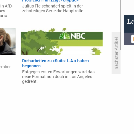
in AfD-
Julius Fleischanderl spielt in der
hes
zehnteiligen Serie die Hauptrolle.
ario
nächster Artikel
Künstliche Intelligenz bringt
Dreharbeiten zu «Suits: L.A.» haben
Schweinen das Sprechen bei
begonnen
tember
Entgegen ersten Erwartungen wird das
neue Format nun doch in Los Angeles
gedreht.