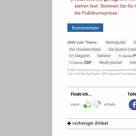
stehen fest. Stimmen Sie für 
die Publikumspreise.
Kommentare
Mehr zum Thema...
Brennpunkt
D
Der Usedom-Krimi
Die besten Com
K1 Magazin
Monitor
P
TV-Sender
ZDF
heute journal
ste
TV-Sender
© AGF Videoforschung in Zusammenarbeit mit GfK
Jahre (Vorläufige Daten), BRD gesamt/ Fernsehpan
Finde ich...
Teile
super
schade
vorheriger Artikel