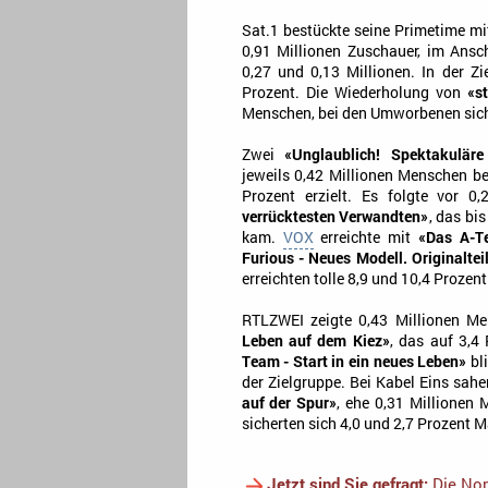
Sat.1 bestückte seine Primetime m
0,91 Millionen Zuschauer, im Ans
0,27 und 0,13 Millionen. In der Z
Prozent. Die Wiederholung von
«s
Menschen, bei den Umworbenen siche
Zwei
«Unglaublich! Spektakulär
jeweils 0,42 Millionen Menschen b
Prozent erzielt. Es folgte vor 0
verrücktesten Verwandten»
, das bi
kam.
VOX
erreichte mit
«Das A-T
Furious - Neues Modell. Originaltei
erreichten tolle 8,9 und 10,4 Prozent
RTLZWEI zeigte 0,43 Millionen M
Leben auf dem Kiez»
, das auf 3,
Team - Start in ein neues Leben»
bli
der Zielgruppe. Bei Kabel Eins sah
auf der Spur»
, ehe 0,31 Millionen
sicherten sich 4,0 und 2,7 Prozent M
Jetzt sind Sie gefragt:
Die Nom