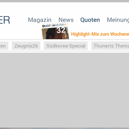
Magazin
News
Quoten
Meinun
32
Highlight-Mix zum Wochen
fen
Zeugnis26
Südkorea-Special
Thunerts Them
r zu Hitler
Die Serientheorie
Faszination Horrorfil
n
Halloweeen
Weihnachts-Special
ZeugUpfronts
Special
Buchclub
Heim-EM
Screenforce25
Po
Buchclub
YouTuber
eSport im TV
Screenforce