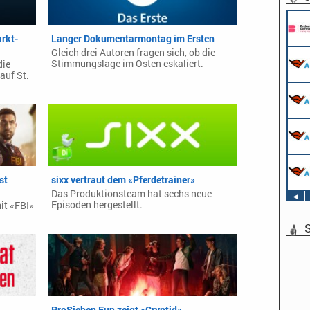
rkt-
Langer Dokumentarmontag im Ersten
Gleich drei Autoren fragen sich, ob die
Stimmungslage im Osten eskaliert.
die
auf St.
st
sixx vertraut dem «Pferdetrainer»
Das Produktionsteam hat sechs neue
◄
Episoden hergestellt.
it «FBI»
S
ProSieben Fun zeigt «Cryptid»