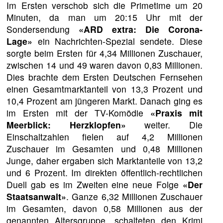
Im Ersten verschob sich die Primetime um 20
Minuten, da man um 20:15 Uhr mit der
Sondersendung
«ARD extra: Die Corona-
Lage»
ein Nachrichten-Spezial sendete. Diese
sorgte beim Ersten für 4,34 Millionen Zuschauer,
zwischen 14 und 49 waren davon 0,83 Millionen.
Dies brachte dem Ersten Deutschen Fernsehen
einen Gesamtmarktanteil von 13,3 Prozent und
10,4 Prozent am jüngeren Markt. Danach ging es
im Ersten mit der TV-Komödie
«Praxis mit
Meerblick: Herzklopfen»
weiter. Die
Einschaltzahlen fielen auf 4,2 Millionen
Zuschauer im Gesamten und 0,48 Millionen
Junge, daher ergaben sich Marktanteile von 13,2
und 6 Prozent. Im direkten öffentlich-rechtlichen
Duell gab es im Zweiten eine neue Folge
«Der
Staatsanwalt»
. Ganze 6,32 Millionen Zuschauer
im Gesamten, davon 0,58 Millionen aus der
genannten Altersgruppe, schalteten den Krimi