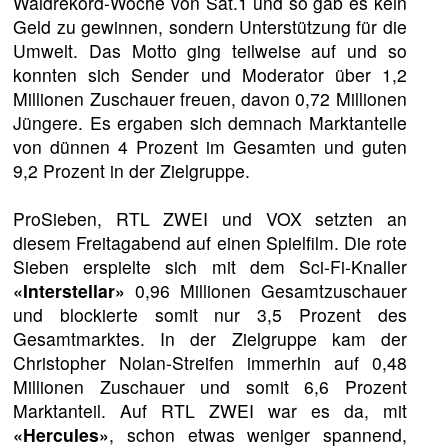
Waldrekord-Woche von Sat.1 und so gab es kein
Geld zu gewinnen, sondern Unterstützung für die
Umwelt. Das Motto ging teilweise auf und so
konnten sich Sender und Moderator über 1,2
Millionen Zuschauer freuen, davon 0,72 Millionen
Jüngere. Es ergaben sich demnach Marktanteile
von dünnen 4 Prozent im Gesamten und guten
9,2 Prozent in der Zielgruppe.
ProSieben, RTL ZWEI und VOX setzten an
diesem Freitagabend auf einen Spielfilm. Die rote
Sieben erspielte sich mit dem Sci-Fi-Knaller
«Interstellar»
0,96 Millionen Gesamtzuschauer
und blockierte somit nur 3,5 Prozent des
Gesamtmarktes. In der Zielgruppe kam der
Christopher Nolan-Streifen immerhin auf 0,48
Millionen Zuschauer und somit 6,6 Prozent
Marktanteil. Auf RTL ZWEI war es da, mit
«Hercules»
, schon etwas weniger spannend,