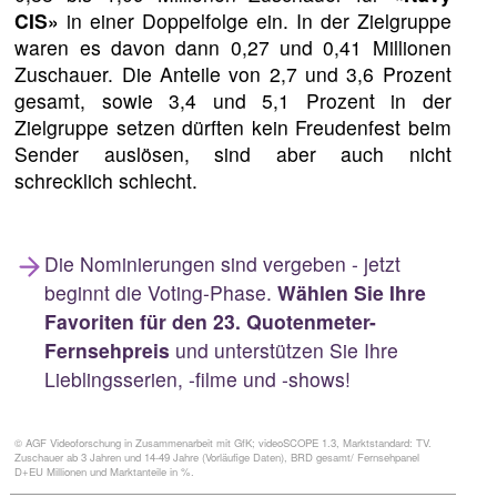
CIS»
in einer Doppelfolge ein. In der Zielgruppe
waren es davon dann 0,27 und 0,41 Millionen
Zuschauer. Die Anteile von 2,7 und 3,6 Prozent
gesamt, sowie 3,4 und 5,1 Prozent in der
Zielgruppe setzen dürften kein Freudenfest beim
Sender auslösen, sind aber auch nicht
schrecklich schlecht.
Die Nominierungen sind vergeben - jetzt
beginnt die Voting-Phase.
Wählen Sie Ihre
Favoriten für den 23. Quotenmeter-
Fernsehpreis
und unterstützen Sie Ihre
Lieblingsserien, -filme und -shows!
© AGF Videoforschung in Zusammenarbeit mit GfK; videoSCOPE 1.3, Marktstandard: TV.
Zuschauer ab 3 Jahren und 14-49 Jahre (Vorläufige Daten), BRD gesamt/ Fernsehpanel
D+EU Millionen und Marktanteile in %.