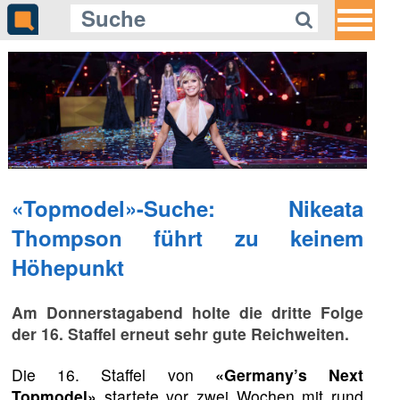
«Topmodel»-Suche: Nikeata
Thompson führt zu keinem
Höhepunkt
Am Donnerstagabend holte die dritte Folge
der 16. Staffel erneut sehr gute Reichweiten.
Die 16. Staffel von
«Germany’s Next
Topmodel»
startete vor zwei Wochen mit rund