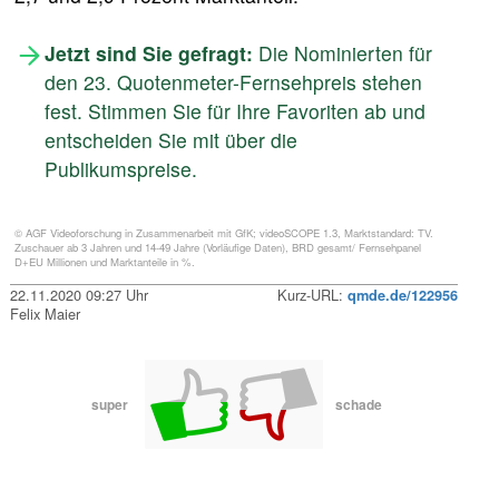
Jetzt sind Sie gefragt:
Die Nominierten für
den 23. Quotenmeter-Fernsehpreis stehen
fest. Stimmen Sie für Ihre Favoriten ab und
entscheiden Sie mit über die
Publikumspreise.
© AGF Videoforschung in Zusammenarbeit mit GfK; videoSCOPE 1.3, Marktstandard: TV.
Zuschauer ab 3 Jahren und 14-49 Jahre (Vorläufige Daten), BRD gesamt/ Fernsehpanel
D+EU Millionen und Marktanteile in %.
22.11.2020 09:27 Uhr
Kurz-URL:
qmde.de/122956
Felix Maier
super
schade