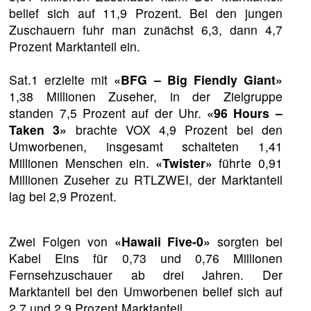
belief sich auf 11,9 Prozent. Bei den jungen
Zuschauern fuhr man zunächst 6,3, dann 4,7
Prozent Marktanteil ein.
Sat.1 erzielte mit
«BFG – Big Fiendly Giant»
1,38 Millionen Zuseher, in der Zielgruppe
standen 7,5 Prozent auf der Uhr.
«96 Hours –
Taken 3»
brachte VOX 4,9 Prozent bei den
Umworbenen, insgesamt schalteten 1,41
Millionen Menschen ein.
«Twister»
führte 0,91
Millionen Zuseher zu RTLZWEI, der Marktanteil
lag bei 2,9 Prozent.
Zwei Folgen von
«Hawaii Five-0»
sorgten bei
Kabel Eins für 0,73 und 0,76 Millionen
Fernsehzuschauer ab drei Jahren. Der
Marktanteil bei den Umworbenen belief sich auf
2,7 und 2,9 Prozent Marktanteil.