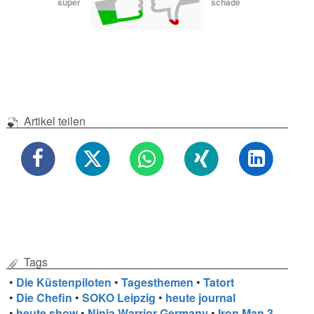
super
schade
Artikel teilen
Tags
•
Die Küstenpiloten
•
Tagesthemen
•
Tatort
•
Die Chefin
•
SOKO Leipzig
•
heute journal
•
heute show
•
Ninja Warrior Germany
•
Iron Man 3