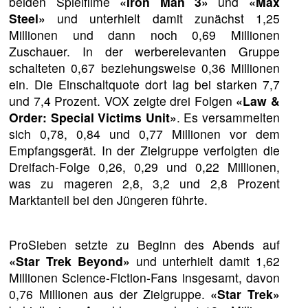
beiden Spielfilme
«Iron Man 3»
und
«Max
Steel»
und unterhielt damit zunächst 1,25
Millionen und dann noch 0,69 Millionen
Zuschauer. In der werberelevanten Gruppe
schalteten 0,67 beziehungsweise 0,36 Millionen
ein. Die Einschaltquote dort lag bei starken 7,7
und 7,4 Prozent. VOX zeigte drei Folgen
«Law &
Order: Special Victims Unit»
. Es versammelten
sich 0,78, 0,84 und 0,77 Millionen vor dem
Empfangsgerät. In der Zielgruppe verfolgten die
Dreifach-Folge 0,26, 0,29 und 0,22 Millionen,
was zu mageren 2,8, 3,2 und 2,8 Prozent
Marktanteil bei den Jüngeren führte.
ProSieben setzte zu Beginn des Abends auf
«Star Trek Beyond»
und unterhielt damit 1,62
Millionen Science-Fiction-Fans insgesamt, davon
0,76 Millionen aus der Zielgruppe.
«Star Trek»