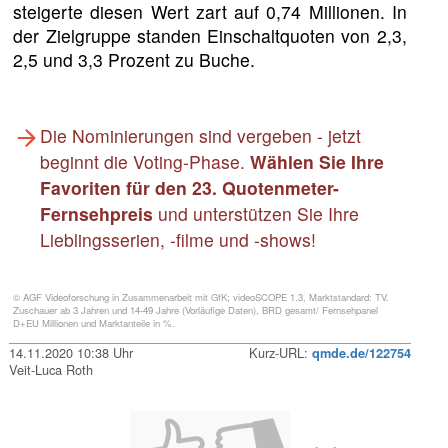
steigerte diesen Wert zart auf 0,74 Millionen. In
der Zielgruppe standen Einschaltquoten von 2,3,
2,5 und 3,3 Prozent zu Buche.
Die Nominierungen sind vergeben - jetzt
beginnt die Voting-Phase.
Wählen Sie Ihre
Favoriten für den 23. Quotenmeter-
Fernsehpreis
und unterstützen Sie Ihre
Lieblingsserien, -filme und -shows!
© AGF Videoforschung in Zusammenarbeit mit GfK; videoSCOPE 1.3, Marktstandard: TV.
Zuschauer ab 3 Jahren und 14-49 Jahre (Vorläufige Daten), BRD gesamt/ Fernsehpanel
D+EU Millionen und Marktanteile in %.
14.11.2020 10:38 Uhr
Kurz-URL:
qmde.de/122754
Veit-Luca Roth