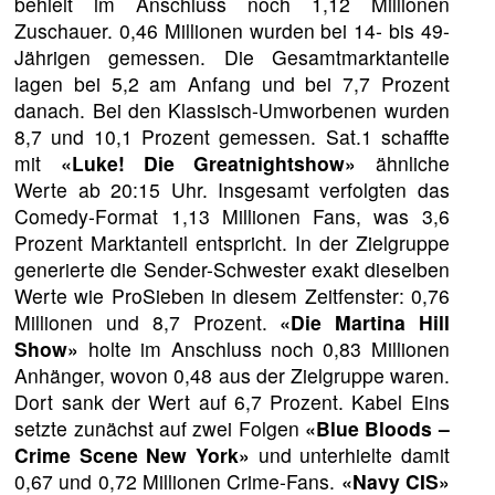
behielt im Anschluss noch 1,12 Millionen
Zuschauer. 0,46 Millionen wurden bei 14- bis 49-
Jährigen gemessen. Die Gesamtmarktanteile
lagen bei 5,2 am Anfang und bei 7,7 Prozent
danach. Bei den Klassisch-Umworbenen wurden
8,7 und 10,1 Prozent gemessen. Sat.1 schaffte
mit
«Luke! Die Greatnightshow»
ähnliche
Werte ab 20:15 Uhr. Insgesamt verfolgten das
Comedy-Format 1,13 Millionen Fans, was 3,6
Prozent Marktanteil entspricht. In der Zielgruppe
generierte die Sender-Schwester exakt dieselben
Werte wie ProSieben in diesem Zeitfenster: 0,76
Millionen und 8,7 Prozent.
«Die Martina Hill
Show»
holte im Anschluss noch 0,83 Millionen
Anhänger, wovon 0,48 aus der Zielgruppe waren.
Dort sank der Wert auf 6,7 Prozent. Kabel Eins
setzte zunächst auf zwei Folgen
«Blue Bloods –
Crime Scene New York»
und unterhielte damit
0,67 und 0,72 Millionen Crime-Fans.
«Navy CIS»