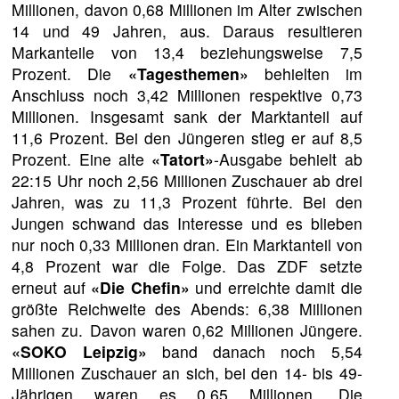
Millionen, davon 0,68 Millionen im Alter zwischen
14 und 49 Jahren, aus. Daraus resultieren
Markanteile von 13,4 beziehungsweise 7,5
Prozent. Die
«Tagesthemen»
behielten im
Anschluss noch 3,42 Millionen respektive 0,73
Millionen. Insgesamt sank der Marktanteil auf
11,6 Prozent. Bei den Jüngeren stieg er auf 8,5
Prozent. Eine alte
«Tatort»
-Ausgabe behielt ab
22:15 Uhr noch 2,56 Millionen Zuschauer ab drei
Jahren, was zu 11,3 Prozent führte. Bei den
Jungen schwand das Interesse und es blieben
nur noch 0,33 Millionen dran. Ein Marktanteil von
4,8 Prozent war die Folge. Das ZDF setzte
erneut auf
«Die Chefin»
und erreichte damit die
größte Reichweite des Abends: 6,38 Millionen
sahen zu. Davon waren 0,62 Millionen Jüngere.
«SOKO Leipzig»
band danach noch 5,54
Millionen Zuschauer an sich, bei den 14- bis 49-
Jährigen waren es 0,65 Millionen. Die