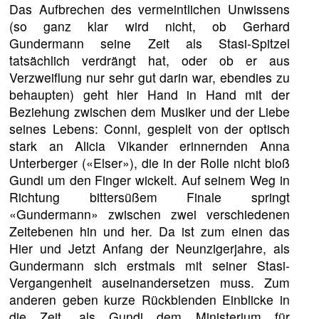
Das Aufbrechen des vermeintlichen Unwissens
(so ganz klar wird nicht, ob Gerhard
Gundermann seine Zeit als Stasi-Spitzel
tatsächlich verdrängt hat, oder ob er aus
Verzweiflung nur sehr gut darin war, ebendies zu
behaupten) geht hier Hand in Hand mit der
Beziehung zwischen dem Musiker und der Liebe
seines Lebens: Conni, gespielt von der optisch
stark an Alicia Vikander erinnernden Anna
Unterberger («Elser»), die in der Rolle nicht bloß
Gundi um den Finger wickelt. Auf seinem Weg in
Richtung bittersüßem Finale springt
«Gundermann» zwischen zwei verschiedenen
Zeitebenen hin und her. Da ist zum einen das
Hier und Jetzt Anfang der Neunzigerjahre, als
Gundermann sich erstmals mit seiner Stasi-
Vergangenheit auseinandersetzen muss. Zum
anderen geben kurze Rückblenden Einblicke in
die Zeit, als Gundi dem Ministerium für