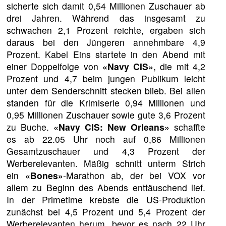
sicherte sich damit 0,54 Millionen Zuschauer ab
drei Jahren. Während das insgesamt zu
schwachen 2,1 Prozent reichte, ergaben sich
daraus bei den Jüngeren annehmbare 4,9
Prozent. Kabel Eins startete in den Abend mit
einer Doppelfolge von
«Navy CIS»
, die mit 4,2
Prozent und 4,7 beim jungen Publikum leicht
unter dem Senderschnitt stecken blieb. Bei allen
standen für die Krimiserie 0,94 Millionen und
0,95 Millionen Zuschauer sowie gute 3,6 Prozent
zu Buche.
«Navy CIS: New Orleans»
schaffte
es ab 22.05 Uhr noch auf 0,86 Millionen
Gesamtzuschauer und 4,3 Prozent der
Werberelevanten. Mäßig schnitt unterm Strich
ein
«Bones»
-Marathon ab, der bei VOX vor
allem zu Beginn des Abends enttäuschend lief.
In der Primetime krebste die US-Produktion
zunächst bei 4,5 Prozent und 5,4 Prozent der
Werberelevanten herum, bevor es nach 22 Uhr