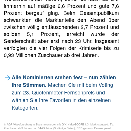
immerhin auf mäßige 6,6 Prozent und gute 7,6
Prozent bergauf ging. Beim Gesamtpublikum
schwankten die Marktanteile den Abend über
zwischen völlig enttäuschenden 2,7 Prozent und
soliden 5,1 Prozent, erreicht wurde der
Senderschnitt aber erst nach 23 Uhr. Insgesamt
verfolgten die vier Folgen der Krimiserie bis zu
0,93 Millionen Zuschauer ab drei Jahren.
Alle Nominierten stehen fest – nun zählen
Ihre Stimmen.
Machen Sie mit beim Voting
zum 23. Quotenmeter-Fernsehpreis und
wählen Sie Ihre Favoriten in den einzelnen
Kategorien.
© AGF Videoforschung in Zusammenarbeit mit GfK; videoSCOPE 1.3, Marktstandard: TV.
Zuschauer ab 3 Jahren und 14-49 Jahre (Vorläufige Daten), BRD gesamt/ Fernsehpanel