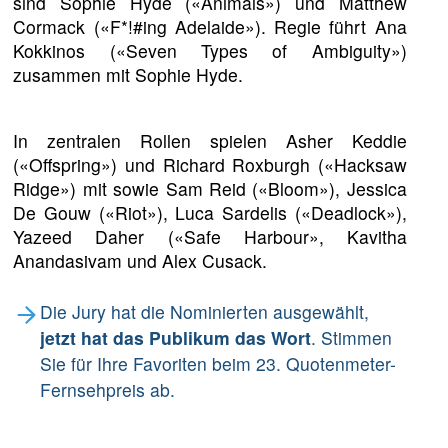
sind Sophie Hyde («Animals») und Matthew
Cormack («F*!#ing Adelaide»). Regie führt Ana
Kokkinos («Seven Types of Ambiguity»)
zusammen mit Sophie Hyde.
In zentralen Rollen spielen Asher Keddie
(«Offspring») und Richard Roxburgh («Hacksaw
Ridge») mit sowie Sam Reid («Bloom»), Jessica
De Gouw («Riot»), Luca Sardelis («Deadlock»),
Yazeed Daher («Safe Harbour», Kavitha
Anandasivam und Alex Cusack.
Die Jury hat die Nominierten ausgewählt,
jetzt hat das Publikum das Wort
. Stimmen
Sie für Ihre Favoriten beim 23. Quotenmeter-
Fernsehpreis ab.