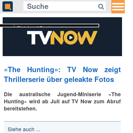
Gleich auf Quotenmeter:
«The Office»-Star Rainn Wilson
spricht neue neuseeländische
Serie «Settling»
«The Hunting»: TV Now zeigt
Thrillerserie über geleakte Fotos
Die australische Jugend-Miniserie «The
Hunting» wird ab Juli auf TV Now zum Abruf
bereitstehen.
Siehe auch ...