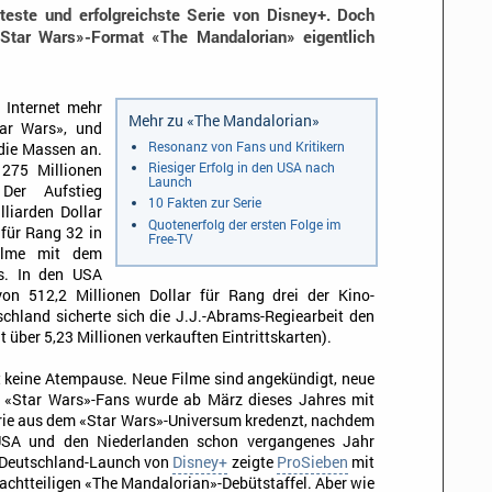
nteste und erfolgreichste Serie von Disney+. Doch
Star Wars»-Format «The Mandalorian» eigentlich
 Internet mehr
Mehr zu «The Mandalorian»
tar Wars», und
Resonanz von Fans und Kritikern
 die Massen an.
Riesiger Erfolg in den USA nach
 275 Millionen
Launch
er Aufstieg
10 Fakten zur Serie
liarden Dollar
Quotenerfolg der ersten Folge im
für Rang 32 in
Free-TV
filme mit dem
is. In den USA
on 512,2 Millionen Dollar für Rang drei der Kino-
chland sicherte sich die J.J.-Abrams-Regiearbeit den
 über 5,23 Millionen verkauften Eintrittskarten).
t keine Atempause. Neue Filme sind angekündigt, neue
e «Star Wars»-Fans wurde ab März dieses Jahres mit
erie aus dem «Star Wars»-Universum kredenzt, nachdem
USA und den Niederlanden schon vergangenes Jahr
m Deutschland-Launch von
Disney+
zeigte
ProSieben
mit
 achtteiligen «The Mandalorian»-Debütstaffel. Aber wie