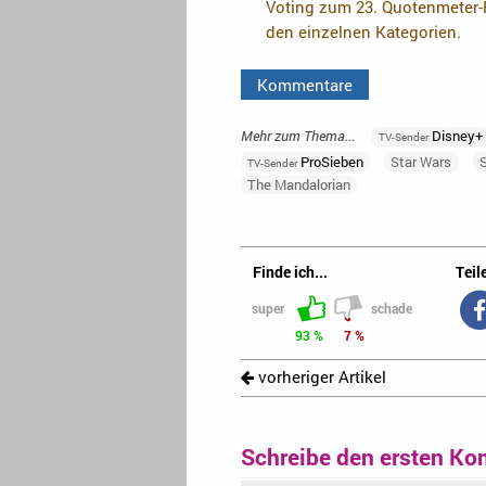
Voting zum 23. Quotenmeter-F
den einzelnen Kategorien.
Kommentare
Mehr zum Thema...
Disney+
TV-Sender
ProSieben
Star Wars
TV-Sender
The Mandalorian
Finde ich...
Teile
super
schade
93 %
7 %
vorheriger Artikel
Schreibe den ersten Ko