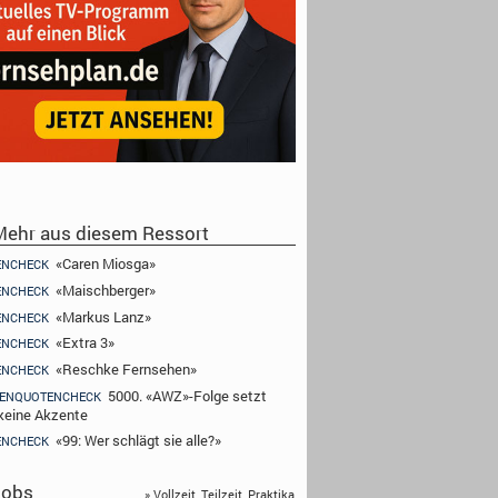
ehr aus diesem Ressort
«Caren Miosga»
ENCHECK
«Maischberger»
ENCHECK
«Markus Lanz»
ENCHECK
«Extra 3»
ENCHECK
«Reschke Fernsehen»
ENCHECK
5000. «AWZ»-Folge setzt
ENQUOTENCHECK
keine Akzente
«99: Wer schlägt sie alle?»
ENCHECK
obs
» Vollzeit, Teilzeit, Praktika