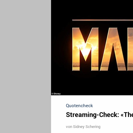
Quotencheck
Streaming-Check: «Th
von
Sidney Schering