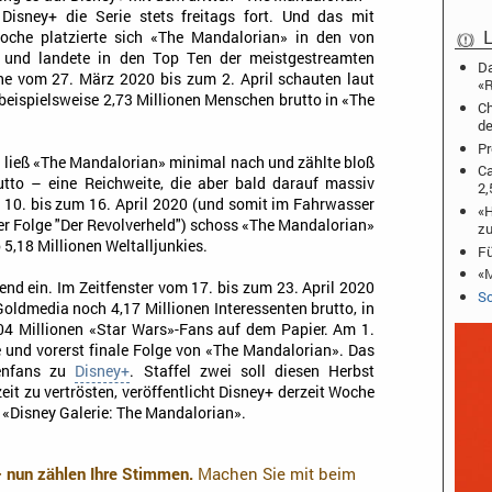
Disney+ die Serie stets freitags fort. Und das mit
L
oche platzierte sich «The Mandalorian» in den von
und landete in den Top Ten der meistgestreamten
Da
che vom 27. März 2020 bis zum 2. April schauten laut
«R
ispielsweise 2,73 Millionen Menschen brutto in «The
Ch
de
Pr
l ließ «The Mandalorian» minimal nach und zählte bloß
Ca
utto – eine Reichweite, die aber bald darauf massiv
2,
 10. bis zum 16. April 2020 (und somit im Fahrwasser
«H
er Folge "Der Revolverheld") schoss «The Mandalorian»
zu
5,18 Millionen Weltalljunkies.
Fü
«M
nd ein. Im Zeitfenster vom 17. bis zum 23. April 2020
Sc
oldmedia noch 4,17 Millionen Interessenten brutto, in
04 Millionen «Star Wars»-Fans auf dem Papier. Am 1.
e und vorerst finale Folge von «The Mandalorian». Das
ienfans zu
Disney+
. Staffel zwei soll diesen Herbst
it zu vertrösten, veröffentlicht Disney+ derzeit Woche
: «Disney Galerie: The Mandalorian».
– nun zählen Ihre Stimmen.
Machen Sie mit beim