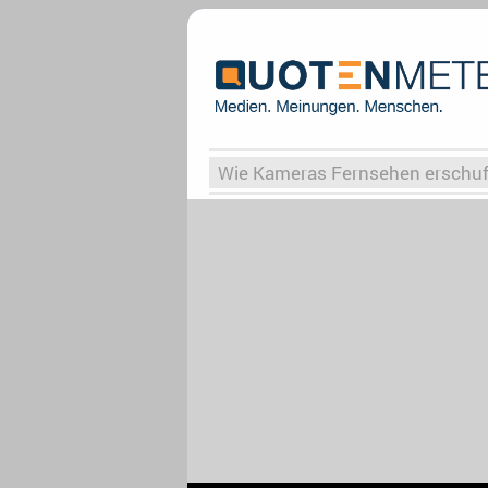
Wie Kameras Fernsehen erschu
Vergessene Serien
Von Weima
Globaler Süden
Das Ende vo
Upfronts25
AktenzeichenXY-
What the Game
Rassismus