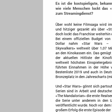
Es ist die kostspieligste, bekan
wie viele Menschen lockt das «
zum Streamingdienst?
Über wohl keine Filmsaga wird im
und hitziger gezankt als über «S
doch lockt das Franchise weiterhin
Bei einem offiziellen Budget von
Dollar nahm «Star Wars – D
Skywalkers» weltweit über 1,07 Mil
an den Kinokassen ein. Das genügt 
der aktuellen Hitliste der Kino
weltweit höchsten Einspielergebn
führten Einnahmen in der Höhe v
Bestenliste 2019 und auch in Deuts
Bronzeplatz in den Jahrescharts (mit
Und «Star Wars» gönnt sich partou
Serien sind in Arbeit und deutsch
«The Mandalorian» die erste Reals
die Serie unter anderem in den 
veröffentlicht wurde. Noch vor de
großem Erfolg die erste Episode der