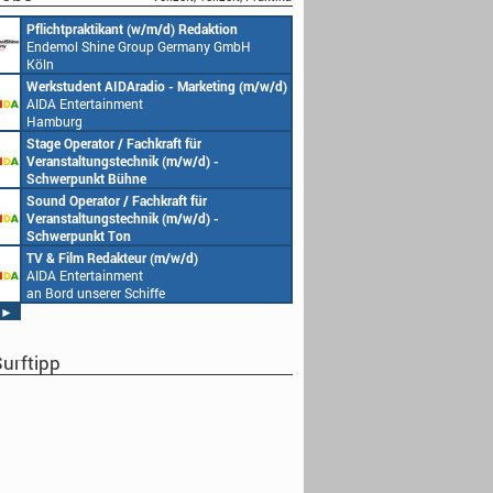
Pflichtpraktikant (w/m/d) Redaktion
Endemol Shine Group Germany GmbH
Köln
Werkstudent AIDAradio - Marketing (m/w/d)
AIDA Entertainment
Hamburg
Stage Operator / Fachkraft für
Veranstaltungstechnik (m/w/d) -
Schwerpunkt Bühne
AIDA Entertainment
Sound Operator / Fachkraft für
an Bord unserer Schiffe
Veranstaltungstechnik (m/w/d) -
Schwerpunkt Ton
AIDA Entertainment
TV & Film Redakteur (m/w/d)
an Bord unserer Schiffe
AIDA Entertainment
an Bord unserer Schiffe
►
urftipp