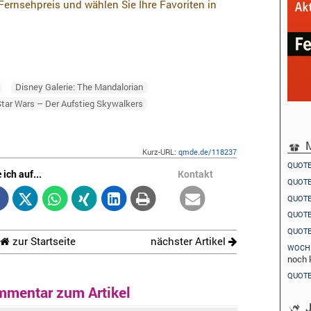
ernsehpreis und wählen Sie Ihre Favoriten in
Disney Galerie: The Mandalorian
Star Wars – Der Aufstieg Skywalkers
M
Kurz-URL:
qmde.de/118237
QUOT
 ich auf...
Kontakt
QUOT
QUOT
QUOT
QUOT
zur Startseite
nächster Artikel
WOCH
noch 
QUOT
mmentar zum Artikel
J