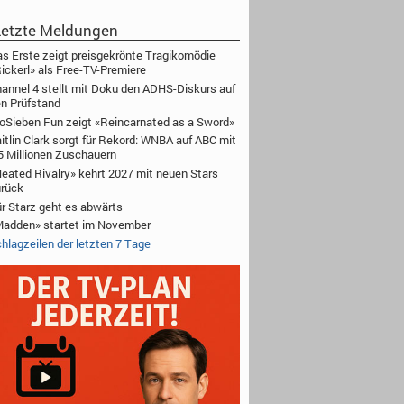
etzte Meldungen
s Erste zeigt preisgekrönte Tragikomödie
ickerl» als Free-TV-Premiere
annel 4 stellt mit Doku den ADHS-Diskurs auf
n Prüfstand
oSieben Fun zeigt «Reincarnated as a Sword»
itlin Clark sorgt für Rekord: WNBA auf ABC mit
5 Millionen Zuschauern
eated Rivalry» kehrt 2027 mit neuen Stars
rück
r Starz geht es abwärts
adden» startet im November
hlagzeilen der letzten 7 Tage