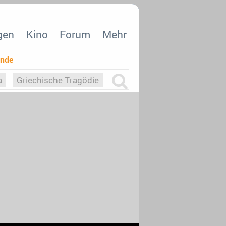
gen
Kino
Forum
Mehr
ende
a
Griechische Tragödie
m
Die Macht der KI
26
nisvergabe
dcast-Reviews
Upfronts21