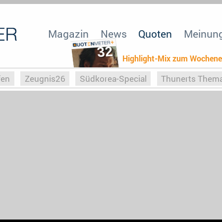
Magazin
News
Quoten
Meinun
32
Highlight-Mix zum Wochen
fen
Zeugnis26
Südkorea-Special
Thunerts Them
r zu Hitler
Die Serientheorie
Faszination Horrorfil
n
Halloweeen
Weihnachts-Special
ZeugUpfronts
Special
Buchclub
Heim-EM
Screenforce25
Po
Buchclub
YouTuber
eSport im TV
Screenforce