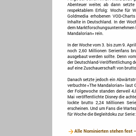
Abenteuer weiter, ab dann setzte 
respektablem Erfolg: Woche für W
Goldmedia erhobenen VOD-Charts 
Inhalte in Deutschland. In der Wo
dem Marktforschungsunternehmen be
Mandalorian» rein.
In der Woche vom 3. bis zum 9. Apri
noch 2,60 Millionen Serienfans br
ausgebaut werden sollte. Denn vom
der Deutschland-Veröffentlichung d
auf eine Zuschauerschaft von brutto 
Danach setzte jedoch ein Abwärtstre
verbuchte «The Mandalorian» laut G
der Folgewoche standen derweil 4,
Mai veröffentlichte Disney die acht
lockte brutto 2,24 Millionen Ser
erscheinen. Und um Fans die Warteze
für Woche die Begleitdoku zur Serie
Alle Nominierten stehen fest 