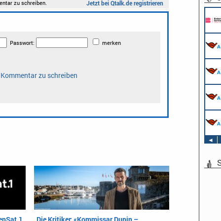
◄
S
enSat.1
Die Kritiker: «Kommissar Dupin –