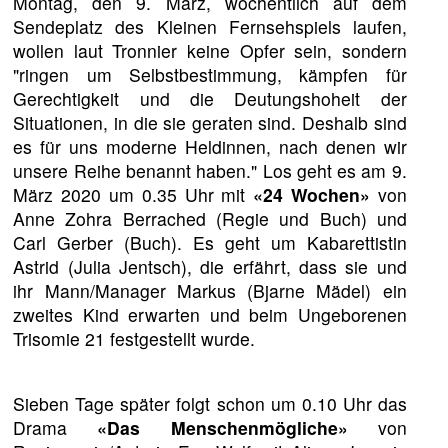
Montag, den 9. März, wöchentlich auf dem
Sendeplatz des Kleinen Fernsehspiels laufen,
wollen laut Tronnier keine Opfer sein, sondern
"ringen um Selbstbestimmung, kämpfen für
Gerechtigkeit und die Deutungshoheit der
Situationen, in die sie geraten sind. Deshalb sind
es für uns moderne Heldinnen, nach denen wir
unsere Reihe benannt haben." Los geht es am 9.
März 2020 um 0.35 Uhr mit
«24 Wochen»
von
Anne Zohra Berrached (Regie und Buch) und
Carl Gerber (Buch). Es geht um Kabarettistin
Astrid (Julia Jentsch), die erfährt, dass sie und
ihr Mann/Manager Markus (Bjarne Mädel) ein
zweites Kind erwarten und beim Ungeborenen
Trisomie 21 festgestellt wurde.
Sieben Tage später folgt schon um 0.10 Uhr das
Drama
«Das Menschenmögliche»
von