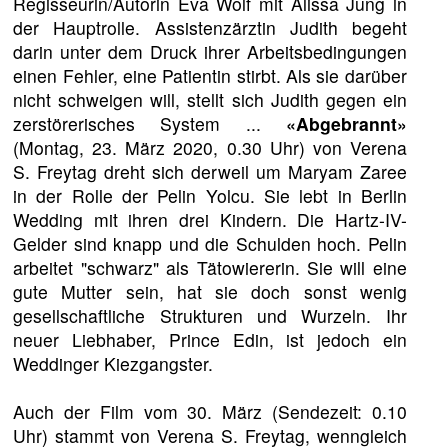
Regisseurin/Autorin Eva Wolf mit Alissa Jung in
der Hauptrolle. Assistenzärztin Judith begeht
darin unter dem Druck ihrer Arbeitsbedingungen
einen Fehler, eine Patientin stirbt. Als sie darüber
nicht schweigen will, stellt sich Judith gegen ein
zerstörerisches System ...
«Abgebrannt»
(Montag, 23. März 2020, 0.30 Uhr) von Verena
S. Freytag dreht sich derweil um Maryam Zaree
in der Rolle der Pelin Yolcu. Sie lebt in Berlin
Wedding mit ihren drei Kindern. Die Hartz-IV-
Gelder sind knapp und die Schulden hoch. Pelin
arbeitet "schwarz" als Tätowiererin. Sie will eine
gute Mutter sein, hat sie doch sonst wenig
gesellschaftliche Strukturen und Wurzeln. Ihr
neuer Liebhaber, Prince Edin, ist jedoch ein
Weddinger Kiezgangster.
Auch der Film vom 30. März (Sendezeit: 0.10
Uhr) stammt von Verena S. Freytag, wenngleich