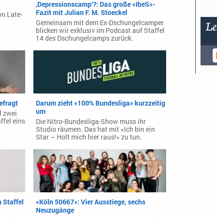
‚Depressionscamp‘?: Das große «IbeS»-
Fazit mit Julian F. M. Stoeckel
on Late-
Gemeinsam mit dem Ex-Dschungelcamper
blicken wir exklusiv im Podcast auf Staffel
14 des Dschungelcamps zurück.
efragt
Darum zieht «100% Bundesliga» kurzzeitig
um
l zwei
ffel eins
Die Nitro-Bundesliga-Show muss ihr
Studio räumen. Das hat mit «Ich bin ein
Star – Holt mich hier raus!» zu tun.
 Staffel
«Köln 50667»: Vier Ausstiege, sechs
Neuzugänge