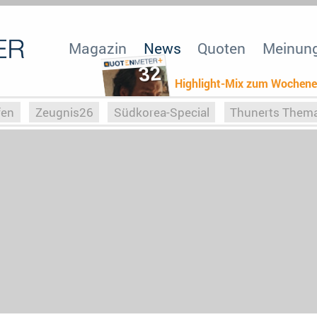
Magazin
News
Quoten
Meinun
32
Highlight-Mix zum Wochen
fen
Zeugnis26
Südkorea-Special
Thunerts Them
r zu Hitler
Die Serientheorie
Faszination Horrorfil
n
Halloweeen
Weihnachts-Special
ZeugUpfronts
Special
Buchclub
Heim-EM
Screenforce25
Po
Buchclub
YouTuber
eSport im TV
Screenforce