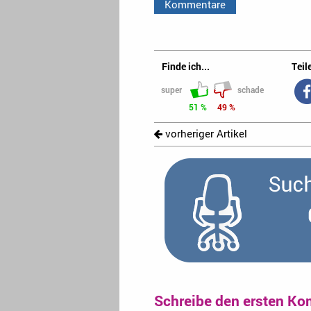
Kommentare
Finde ich...
Teile
super
schade
51 %
49 %
vorheriger Artikel
Schreibe den ersten Ko