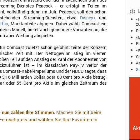
r Konzern umfassend über den anstehenden Start des
reaming-Dienstes Peacock – er erfolgt in Teilen im
L
ril, vollständig dann im Juli. Peacock soll den schon
stehenden Streaming-Diensten, etwa
Disney+
und
«H
tflix
, Marktanteile abjagen. Dabei wählt Comcast ein
zu
deres Modell, bietet auch günstigere Varianten an, die
Fü
nn aber Werbung abspielen.
«M
Pr
 für Comcast zuletzt schon gelohnt, teilte der Konzern
«K
ischer Zeit mit. Der Nettogewinn stieg im vierten
Ch
ßen Teil auf den Anstieg der Zahl der Abonnenten von
AX
ckzuführen ist – im klassischen Pay-TV verlor der
Sc
es Comcast-Kabel-Imperiums und der NBCU sagte, dass
3,16 Milliarden Dollar oder 68 Cent pro Aktie betrug,
llar oder 55 Cent pro Aktie im gleichen Zeitraum des
– nun zählen Ihre Stimmen.
Machen Sie mit beim
ernsehpreis und wählen Sie Ihre Favoriten in