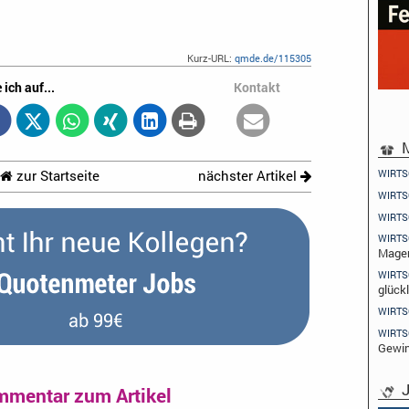
Kurz-URL:
qmde.de/115305
 ich auf...
Kontakt
M
WIRTS
zur Startseite
nächster Artikel
WIRTS
WIRTS
WIRTS
Mage
WIRTS
glückl
WIRTS
WIRTS
Gewi
J
mmentar zum Artikel