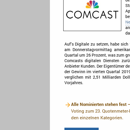
de
St
Ap
be
Ne
an
da
Auf’s Digitale zu setzen, habe sich
am Donnerstagvormittag amerikan
Quartal um 26 Prozent, was zum gro
Comcasts digitalen Diensten zurü
Anbieter Kunden. Der Eigentümer d
der Gewinn im vierten Quartal 2019 
verglichen mit 2,51 Milliarden Do
Vorjahres.
Alle Nominierten stehen fest 
Voting zum 23. Quotenmeter-F
den einzelnen Kategorien.