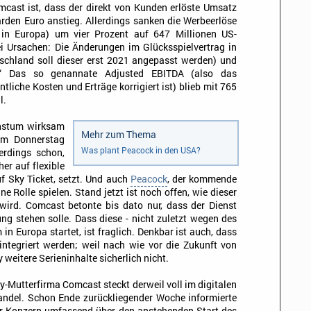
mcast ist, dass der direkt von Kunden erlöste Umsatz
arden Euro anstieg. Allerdings sanken die Werbeerlöse
in Europa) um vier Prozent auf 647 Millionen US-
i Ursachen: Die Änderungen im Glücksspielvertrag in
tschland soll dieser erst 2021 angepasst werden) und
e.“ Das so genannate Adjusted EBITDA (also das
tliche Kosten und Erträge korrigiert ist) blieb mit 765
l.
hstum wirksam
Mehr zum Thema
am Donnerstag
Was plant Peacock in den USA?
erdings schon,
er auf flexible
f Sky Ticket, setzt. Und auch
Peacock
, der kommende
e Rolle spielen. Stand jetzt ist noch offen, wie dieser
wird. Comcast betonte bis dato nur, dass der Dienst
ng stehen solle. Dass diese - nicht zuletzt wegen des
in Europa startet, ist fraglich. Denkbar ist auch, dass
integriert werden; weil nach wie vor die Zukunft von
 weitere Serieninhalte sicherlich nicht.
y-Mutterfirma Comcast steckt derweil voll im digitalen
ndel. Schon Ende zurückliegender Woche informierte