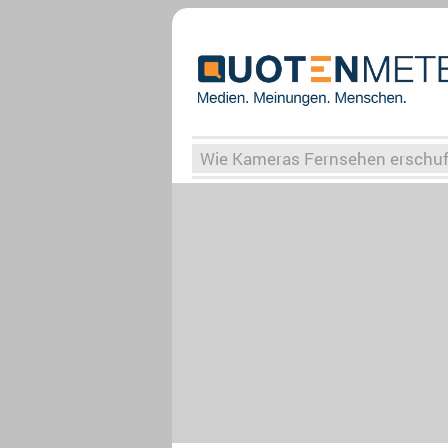
Wie Kameras Fernsehen erschu
Vergessene Serien
Von Weima
Globaler Süden
Das Ende vo
Upfronts25
AktenzeichenXY-
What the Game
Rassismus