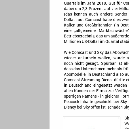
Quartals im Jahr 2018. Gut für Co
dabei um 2,3 Prozent auf vier Milli
(das kennen auch andere Sender 
Dollar.Laut Comcast habe dies zwe
Italien und Großbritannien (in Deu
eine „allgemeine Marktschwäch
Betriebsergebnis, das um außerorden
Millionen US-Dollar im Quartal stabi
Wie Comcast und Sky das Abowac
wieder ankurbeln wollen, wurde 
noch nicht gesagt. Spürbar ist all
dass das Unternehmen mehr als früh
Abomodelle, in Deutschland also au
Comcast-Streaming-Dienst dürfte ein
in Deutschland eingesetzt werden 
allen Kunden der Firma zur Verfügu
sperrigen Namens - in gleicher Form 
Peacock-Inhalte geschickt bei Sky 
Disney bei Sky offen ist, schaden Sky
Sk
Wa