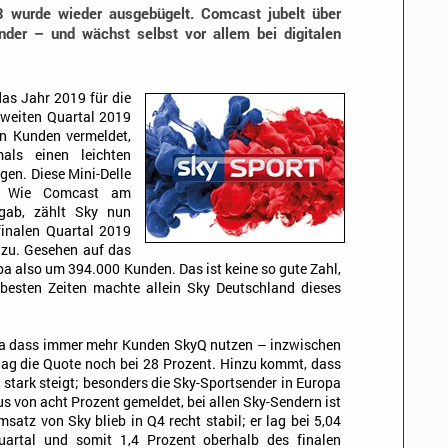
3 wurde wieder ausgebügelt. Comcast jubelt über
der – und wächst selbst vor allem bei digitalen
as Jahr 2019 für die
zweiten Quartal 2019
n Kunden vermeldet,
ls einen leichten
gen. Diese Mini-Delle
t. Wie Comcast am
gab, zählt Sky nun
finalen Quartal 2019
nzu. Gesehen auf das
a also um 394.000 Kunden. Das ist keine so gute Zahl,
 besten Zeiten machte allein Sky Deutschland dieses
a dass immer mehr Kunden SkyQ nutzen – inzwischen
 lag die Quote noch bei 28 Prozent. Hinzu kommt, dass
stark steigt; besonders die Sky-Sportsender in Europa
 von acht Prozent gemeldet, bei allen Sky-Sendern ist
msatz von Sky blieb in Q4 recht stabil; er lag bei 5,04
Quartal und somit 1,4 Prozent oberhalb des finalen