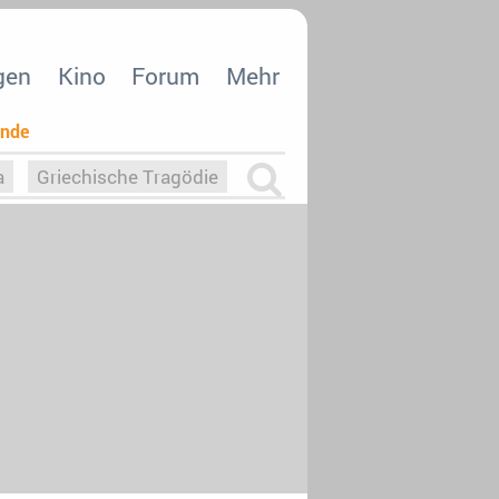
gen
Kino
Forum
Mehr
ende
a
Griechische Tragödie
m
Die Macht der KI
26
nisvergabe
dcast-Reviews
Upfronts21