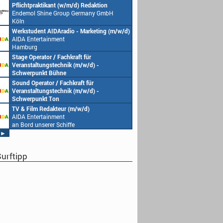
ktikant (w/m/d) Redaktion
Redakteur (w/m/d) oder Jungredakteu
Shine Group Germany GmbH
(w/m/d)
Endemol Shine Group Germany GmbH
Köln
nt AIDAradio - Marketing (m/w/d)
Senior Video Producer/ 1st TV Operat
rtainment
(m/w/d)
AIDA Entertainment
an Bord unserer Schiffe
ator / Fachkraft für
Studentische Aushilfe (w/m/d) – You
ungstechnik (m/w/d) -
Endemol Shine Group Germany GmbH
nkt Bühne
Köln
rtainment
ator / Fachkraft für
Redaktionsleitung (w/m/d)
serer Schiffe
ungstechnik (m/w/d) -
Endemol Shine Group Germany GmbH
kt Ton
Köln
rtainment
 Redakteur (m/w/d)
Producer (w/m/d)
serer Schiffe
rtainment
Endemol Shine Group Germany GmbH
serer Schiffe
Köln
►
urftipp