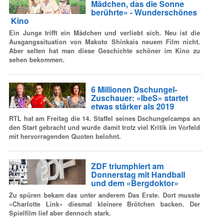
Mädchen, das die Sonne
berührte» - Wunderschönes
Kino
Ein Junge trifft ein Mädchen und verliebt sich. Neu ist die
Ausgangssituation von Makoto Shinkais neuem Film nicht.
Aber selten hat man diese Geschichte schöner im Kino zu
sehen bekommen.
6 Millionen Dschungel-
Zuschauer: «IbeS» startet
etwas stärker als 2019
RTL hat am Freitag die 14. Staffel seines Dschungelcamps an
den Start gebracht und wurde damit trotz viel Kritik im Vorfeld
mit hervorragenden Quoten belohnt.
ZDF triumphiert am
Donnerstag mit Handball
und dem «Bergdoktor»
Zu spüren bekam das unter anderem Das Erste. Dort musste
«Charlotte Link» diesmal kleinere Brötchen backen. Der
Spielfilm lief aber dennoch stark.