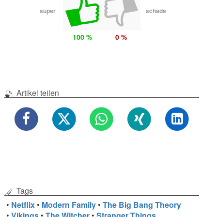
super
schade
100 %
0 %
Artikel teilen
Tags
•
Netflix
•
Modern Family
•
The Big Bang Theory
•
Vikings
•
The Witcher
•
Stranger Things