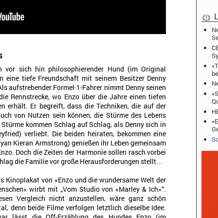
L
Ne
Se
CB
s
Sy
«T
en vor sich hin philosophierender Hund (im Original
be
n eine tiefe Freundschaft mit seinem Besitzer Denny
Ne
 Als aufstrebender Formel-1-Fahrer nimmt Denny seinen
«S
die Rennstrecke, wo Enzo über die Jahre einen tiefen
Qu
 erhält. Er begreift, dass die Techniken, die auf der
HB
uch von Nutzen sein können, die Stürme des Lebens
«E
se Stürme kommen Schlag auf Schlag, als Denny sich in
Ge
ried) verliebt. Die beiden heiraten, bekommen eine
Sc
yan Kieran Armstrong) genießen ihr Leben gemeinsam
Enzo. Doch die Zeiten der Harmonie sollen rasch vorbei
schlag die Familie vor große Herausforderungen stellt…
s Kinoplakat von «Enzo und die wundersame Welt der
nschen» wirbt mit „Vom Studio von «Marley & Ich»“.
esen Vergleich nicht anzustellen, wäre ganz schön
tal, denn beide Filme verfolgen letztlich dieselbe Idee.
ar lässt die Off-Erzählung des Hundes Enzo (im