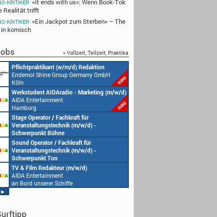
«It ends with us»: Wenn Book-Tok
NO-KRITIKER
e Realität trifft
«Ein Jackpot zum Sterben» – The
NO-KRITIKER
 in komisch
obs
» Vollzeit, Teilzeit, Praktika
Redakteur (w/m/d) oder Jungredakteur
Produktionsassistenz 
(w/m/d)
Endemol Shine Group
Endemol Shine Group Germany GmbH
Köln
Köln
Senior Video Producer/ 1st TV Operator
1. Aufnahmeleitung (m
(m/w/d)
Endemol Shine Group
AIDA Entertainment
Köln
an Bord unserer Schiffe
Studentische Aushilfe (w/m/d) – YouTube
Requisiteur (m/w/d)
Endemol Shine Group Germany GmbH
Home Shopping Euro
Köln
München
Redaktionsleitung (w/m/d)
DoP – Director of Pho
Endemol Shine Group Germany GmbH
Production (m/w/d)
Köln
Home Shopping Euro
München
Producer (w/m/d)
Redaktionsassistenz (
Endemol Shine Group Germany GmbH
Endemol Shine Group
Köln
Köln
►
urftipp