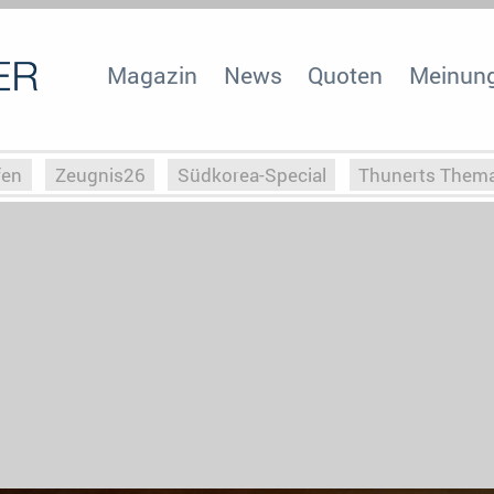
Magazin
News
Quoten
Meinun
fen
Zeugnis26
Südkorea-Special
Thunerts Them
r zu Hitler
Die Serientheorie
Faszination Horrorfil
n
Halloweeen
Weihnachts-Special
ZeugUpfronts
Special
Buchclub
Heim-EM
Screenforce25
Po
Buchclub
YouTuber
eSport im TV
Screenforce