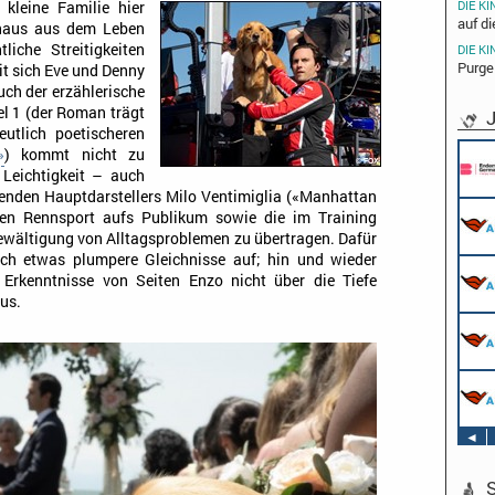
DIE KI
 kleine Familie hier
auf di
hinaus aus dem Leben
liche Streitigkeiten
DIE KI
Purge
it sich Eve und Denny
ch der erzählerische
l 1 (der Roman trägt
J
utlich poetischeren
Pflichtpraktikant (w/m/d) Redaktion
»
) kommt nicht zu
Endemol Shine Group Germany GmbH
 Leichtigkeit – auch
Köln
lenden Hauptdarstellers Milo Ventimiglia («Manhattan
Werkstudent AIDAradio - Marketing (m/w/d)
den Rennsport aufs Publikum sowie die im Training
AIDA Entertainment
ewältigung von Alltagsproblemen zu übertragen. Dafür
Hamburg
ch etwas plumpere Gleichnisse auf; hin und wieder
Stage Operator / Fachkraft für
Erkenntnisse von Seiten Enzo nicht über die Tiefe
Veranstaltungstechnik (m/w/d) -
us.
Schwerpunkt Bühne
AIDA Entertainment
Sound Operator / Fachkraft für
an Bord unserer Schiffe
Veranstaltungstechnik (m/w/d) -
Schwerpunkt Ton
AIDA Entertainment
TV & Film Redakteur (m/w/d)
an Bord unserer Schiffe
AIDA Entertainment
an Bord unserer Schiffe
◄
S