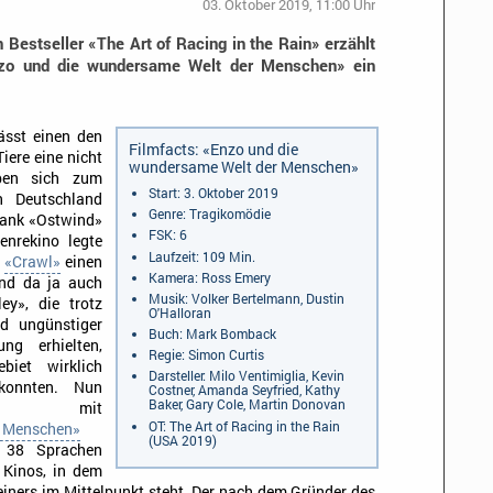
03. Oktober 2019, 11:00 Uhr
 Bestseller «The Art of Racing in the Rain» erzählt
nzo und die wundersame Welt der Menschen» ein
lässt einen den
Filmfacts: «Enzo und die
iere eine nicht
wundersame Welt der Menschen»
aben sich zum
Start: 3. Oktober 2019
In Deutschland
Genre: Tragikomödie
dank «Ostwind»
FSK: 6
enrekino legte
Laufzeit: 109 Min.
r
«Crawl»
einen
Kamera: Ross Emery
ind da ja auch
Musik: Volker Bertelmann, Dustin
ey», die trotz
O'Halloran
d ungünstiger
Buch: Mark Bomback
ng erhielten,
Regie: Simon Curtis
biet wirklich
Darsteller: Milo Ventimiglia, Kevin
 konnten. Nun
Costner, Amanda Seyfried, Kathy
Baker, Gary Cole, Martin Donovan
 mit
OT: The Art of Racing in the Rain
r Menschen»
(USA 2019)
n 38 Sprachen
 Kinos, in dem
einers im Mittelpunkt steht. Der nach dem Gründer des