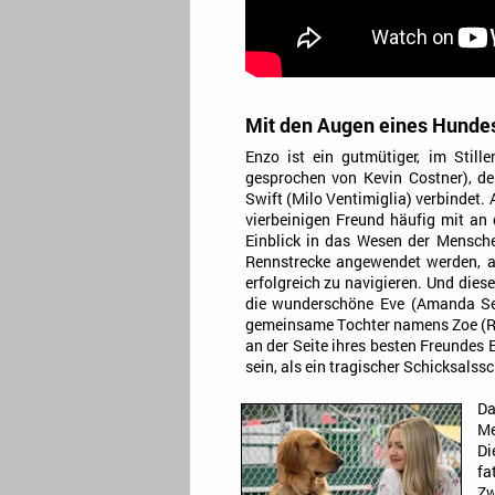
Mit den Augen eines Hunde
Enzo ist ein gutmütiger, im Still
gesprochen von Kevin Costner), de
Swift (Milo Ventimiglia) verbindet.
vierbeinigen Freund häufig mit an 
Einblick in das Wesen der Menschen
Rennstrecke angewendet werden, a
erfolgreich zu navigieren. Und die
die wunderschöne Eve (Amanda Seyf
gemeinsame Tochter namens Zoe (R
an der Seite ihres besten Freundes 
sein, als ein tragischer Schicksals
Da
Me
Di
fa
Zw