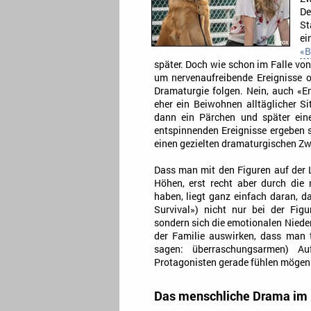
D
S
e
«B
später. Doch wie schon im Falle von
um nervenaufreibende Ereignisse o
Dramaturgie folgen. Nein, auch «E
eher ein Beiwohnen alltäglicher Si
dann ein Pärchen und später eine
entspinnenden Ereignisse ergeben s
einen gezielten dramaturgischen Zwe
Dass man mit den Figuren auf der 
Höhen, erst recht aber durch die
haben, liegt ganz einfach daran, 
Survival») nicht nur bei der Fig
sondern sich die emotionalen Nied
der Familie auswirken, dass man 
sagen: überraschungsarmen) Au
Protagonisten gerade fühlen mögen
Das menschliche Drama im 