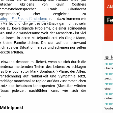
eutschen übrigens von Kevin Costners
tammsynchronsprecher Frank Glaubrecht
ingesprochen) eher Vergleiche zu
ailey – Ein Freund fürs Leben»
zu – dazu kommen wir
 «Marley und ich» geht es bei «Enzo» gar nicht so sehr
der zu bewältigende Probleme, die einer stringenten
nzo und die wundersame Welt der Menschen» ist viel
tuationen, in deren Mittelpunkt erst ein Single-Mann,
 kleine Familie stehen. Die sich auf der Leinwand
ich aus der Situation heraus und scheinen nur selten
ck zu erfüllen.
M
Leinwand dennoch mitfiebert, wenn sie sich durch die
DIE KI
 niederschmetternden Tiefen des Lebens zu schlagen
überr
dass Drehbuchautor Mark Bomback («Planet der Affen:
DIE KI
urenzeichnung auf Nahbarkeit und Sympathie setzt,
zeigt
erschläge manchmal so rapide auf das Zusammenleben
DIE KI
trotz des behutsam-konsequenten (Skeptiker würden
einen
fbaus jederzeit nachfühlen kann, wie sich die
DIE KI
.
gutes
DIE KI
Mittelpunkt
Worte