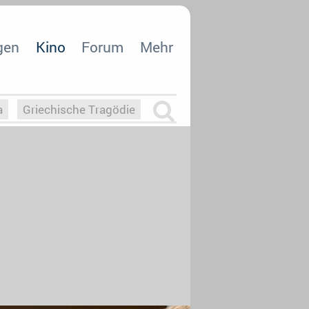
gen
Kino
Forum
Mehr
a
Griechische Tragödie
m
Die Macht der KI
26
nisvergabe
dcast-Reviews
Upfronts21