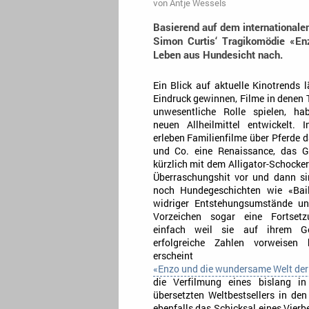
von
Antje Wessels
Basierend auf dem internationalen
Simon Curtis‘ Tragikomödie «E
Leben aus Hundesicht nach.
Ein Blick auf aktuelle Kinotrends 
Eindruck gewinnen, Filme in denen T
unwesentliche Rolle spielen, h
neuen Allheilmittel entwickelt. 
erleben Familienfilme über Pferde 
und Co. eine Renaissance, das G
kürzlich mit dem Alligator-Schocke
Überraschungshit vor und dann s
noch Hundegeschichten wie «Bail
widriger Entstehungsumstände un
Vorzeichen sogar eine Fortsetzu
einfach weil sie auf ihrem Ge
erfolgreiche Zahlen vorweisen
erscheint
«Enzo und die wundersame Welt de
die Verfilmung eines bislang i
übersetzten Weltbestsellers in den
ebenfalls das Schicksal eines Vierb