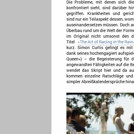
Die Probleme, mit denen sich die
konfrontiert sieht, sind darüber 
gegriffen. Krankheiten und gericht
sind nur ein Teilaspekt dessen, wom
auseinandersetzen müssen. Doch au
Überbau rund um die Welt der Forme
im Original nicht umsonst den de
Titel
«The Art of Racing in the Rain
kurz. Simon Curtis gelingt es mit
dank seines hochengagiert aufspie
Queen») – die Begeisterung für 
angewandten Fähigkeiten auf die B
wendet das Skript hier und da au
kommen einzelne Ratschläge und 
simpler Abreißkalendersprüche hina