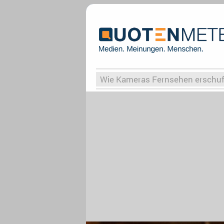
Wie Kameras Fernsehen erschu
Vergessene Serien
Von Weima
Globaler Süden
Das Ende vo
Upfronts25
AktenzeichenXY-
What the Game
Rassismus