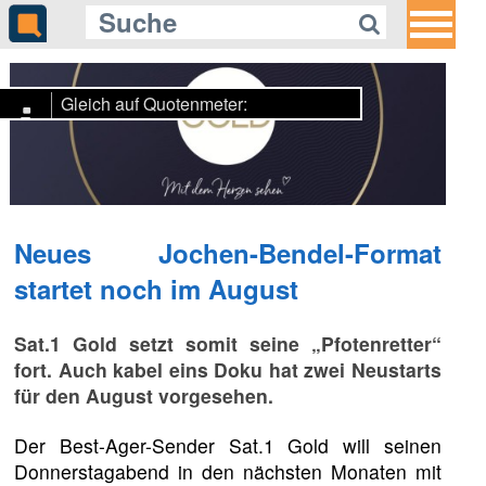
Gleich auf Quotenmeter:
Jessica Alba renoviert weiter für
Roku
Neues Jochen-Bendel-Format
startet noch im August
Sat.1 Gold setzt somit seine „Pfotenretter“
fort. Auch kabel eins Doku hat zwei Neustarts
für den August vorgesehen.
Der Best-Ager-Sender Sat.1 Gold will seinen
Donnerstagabend in den nächsten Monaten mit