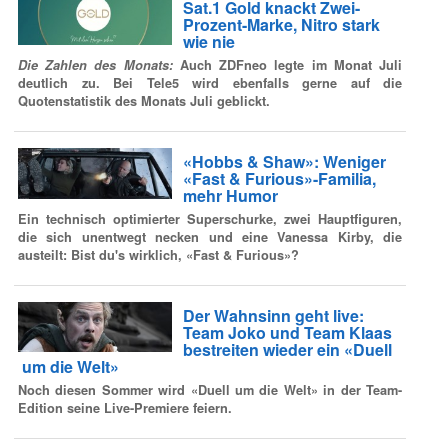
Sat.1 Gold knackt Zwei-
Prozent-Marke, Nitro stark
wie nie
Die Zahlen des Monats:
Auch ZDFneo legte im Monat Juli
deutlich zu. Bei Tele5 wird ebenfalls gerne auf die
Quotenstatistik des Monats Juli geblickt.
«Hobbs & Shaw»: Weniger
«Fast & Furious»-Familia,
mehr Humor
Ein technisch optimierter Superschurke, zwei Hauptfiguren,
die sich unentwegt necken und eine Vanessa Kirby, die
austeilt: Bist du's wirklich, «Fast & Furious»?
Der Wahnsinn geht live:
Team Joko und Team Klaas
bestreiten wieder ein «Duell
um die Welt»
Noch diesen Sommer wird «Duell um die Welt» in der Team-
Edition seine Live-Premiere feiern.