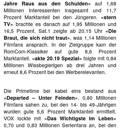
Jahre Raus aus den Schulden»
auf 1,68
Millionen Interessenten insgesamt und 11,7
Prozent Marktanteil bei den Jüngeren.
«stern
TV»
brachte es danach auf 1,95 Millionen und
16,5 Prozent. Sat.1 zeigte ab 20.15 Uhr
«Die
Braut, die sich nicht traut»
, was 1,14 Millionen
Filmfans ansprach. In der Zielgruppe kam der
RomCom-Klassiker auf gute 8,6 Prozent
Marktanteil.
«akte 20.19 Spezial»
folgte mit 0,84
Millionen Wissbegierigen ab drei Jahren und
erneut 8,6 Prozent bei den Werberelevanten.
Die Primetime bei kabel eins bestand aus
«Departed – Unter Feinden»
. 0,80 Millionen
Filmfans sahen zu, bei den 14- bis 49-Jährigen
wurden gute 5,6 Prozent Marktanteil ermittelt.
VOX lockte mit
«Das Wichtigste im Leben»
0,70 und 0,83 Millionen Serienfans an, bei den