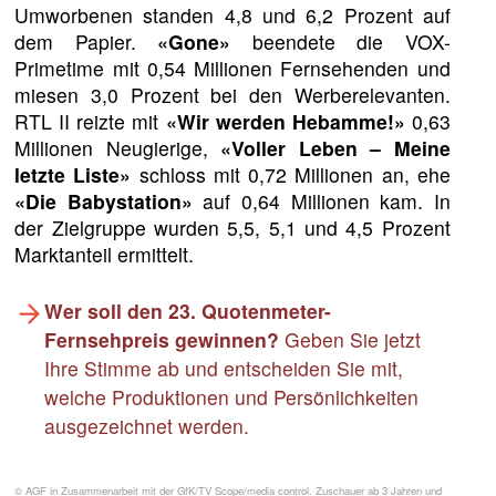
Umworbenen standen 4,8 und 6,2 Prozent auf
dem Papier.
«Gone»
beendete die VOX-
Primetime mit 0,54 Millionen Fernsehenden und
miesen 3,0 Prozent bei den Werberelevanten.
RTL II reizte mit
«Wir werden Hebamme!»
0,63
Millionen Neugierige,
«Voller Leben – Meine
letzte Liste»
schloss mit 0,72 Millionen an, ehe
«Die Babystation»
auf 0,64 Millionen kam. In
der Zielgruppe wurden 5,5, 5,1 und 4,5 Prozent
Marktanteil ermittelt.
Wer soll den 23. Quotenmeter-
Fernsehpreis gewinnen?
Geben Sie jetzt
Ihre Stimme ab und entscheiden Sie mit,
welche Produktionen und Persönlichkeiten
ausgezeichnet werden.
© AGF in Zusammenarbeit mit der GfK/TV Scope/media control. Zuschauer ab 3 Jahren und