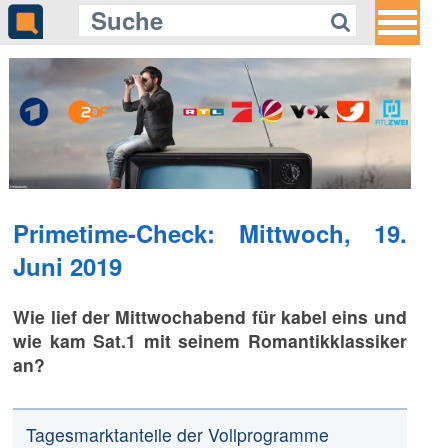
Gleich auf Quotenmeter:
Filme des Grauens: «Justice
League of America» – Der
Superheldenfilm, der viel zu früh
kam
Primetime-Check: Mittwoch, 19.
Juni 2019
Wie lief der Mittwochabend für kabel eins und
wie kam Sat.1 mit seinem Romantikklassiker
an?
Tagesmarktanteile der Vollprogramme