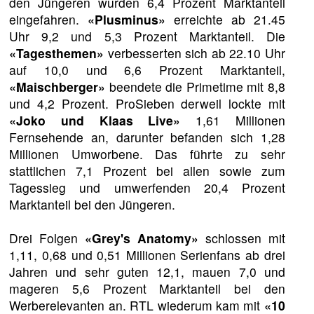
den Jüngeren wurden 6,4 Prozent Marktanteil
eingefahren.
«Plusminus»
erreichte ab 21.45
Uhr 9,2 und 5,3 Prozent Marktanteil. Die
«Tagesthemen»
verbesserten sich ab 22.10 Uhr
auf 10,0 und 6,6 Prozent Marktanteil,
«Maischberger»
beendete die Primetime mit 8,8
und 4,2 Prozent. ProSieben derweil lockte mit
«Joko und Klaas Live»
1,61 Millionen
Fernsehende an, darunter befanden sich 1,28
Millionen Umworbene. Das führte zu sehr
stattlichen 7,1 Prozent bei allen sowie zum
Tagessieg und umwerfenden 20,4 Prozent
Marktanteil bei den Jüngeren.
Drei Folgen
«Grey's Anatomy»
schlossen mit
1,11, 0,68 und 0,51 Millionen Serienfans ab drei
Jahren und sehr guten 12,1, mauen 7,0 und
mageren 5,6 Prozent Marktanteil bei den
Werberelevanten an. RTL wiederum kam mit
«10