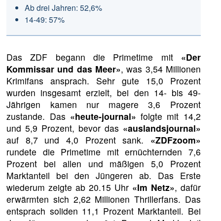
Ab drei Jahren: 52,6%
14-49: 57%
Das ZDF begann die Primetime mit
«Der
Kommissar und das Meer»
, was 3,54 Millionen
Krimifans ansprach. Sehr gute 15,0 Prozent
wurden insgesamt erzielt, bei den 14- bis 49-
Jährigen kamen nur magere 3,6 Prozent
zustande. Das
«heute-journal»
folgte mit 14,2
und 5,9 Prozent, bevor das
«auslandsjournal»
auf 8,7 und 4,0 Prozent sank.
«ZDFzoom»
rundete die Primetime mit ernüchternden 7,6
Prozent bei allen und mäßigen 5,0 Prozent
Marktanteil bei den Jüngeren ab. Das Erste
wiederum zeigte ab 20.15 Uhr
«Im Netz»
, dafür
erwärmten sich 2,62 Millionen Thrillerfans. Das
entsprach soliden 11,1 Prozent Marktanteil. Bei