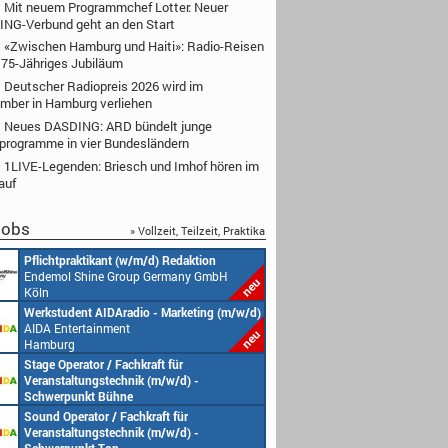
Mit neuem Programmchef Lotter: Neuer
NG-Verbund geht an den Start
«Zwischen Hamburg und Haiti»: Radio-Reisen
n 75-Jähriges Jubiläum
Deutscher Radiopreis 2026 wird im
mber in Hamburg verliehen
Neues DASDING: ARD bündelt junge
programme in vier Bundesländern
1LIVE-Legenden: Briesch und Imhof hören im
auf
obs
» Vollzeit, Teilzeit, Praktika
(w/m/d) Redaktion
Redakteur (w/m/d) oder Jungredakteur
oup Germany GmbH
(w/m/d)
Endemol Shine Group Germany GmbH
Köln
adio - Marketing (m/w/d)
Senior Video Producer/ 1st TV Operator
t
(m/w/d)
AIDA Entertainment
an Bord unserer Schiffe
chkraft für
Studentische Aushilfe (w/m/d) – YouTube
nik (m/w/d) -
Endemol Shine Group Germany GmbH
ne
Köln
t
achkraft für
Redaktionsleitung (w/m/d)
hiffe
nik (m/w/d) -
Endemol Shine Group Germany GmbH