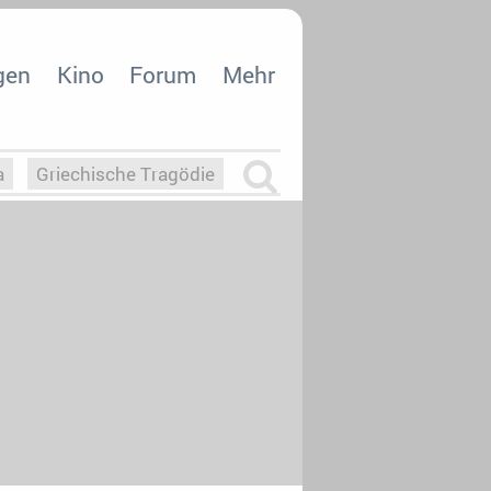
gen
Kino
Forum
Mehr
a
Griechische Tragödie
m
Die Macht der KI
26
nisvergabe
dcast-Reviews
Upfronts21