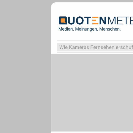
Wie Kameras Fernsehen erschu
Vergessene Serien
Von Weima
Globaler Süden
Das Ende vo
Upfronts25
AktenzeichenXY-
What the Game
Rassismus