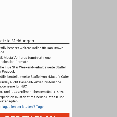
etzte Meldungen
tflix besetzt weitere Rollen für Dan-Brown-
rie
S Media Ventures terminiert neue
ndication-Formate
he Five Star Weekend» erhält zweite Staffel
i Peacock
tflix bestellt zweite Staffel von «Musafir Cafe»
unday Night Baseball» erzielt historische
otenserie für NBC
O und BBC verfilmen Theaterstück «1536»
xpedition X» startet mit neuen Rätseln und
isterjagden
hlagzeilen der letzten 7 Tage