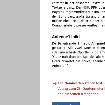
entfernt in der besagten Textzeil
Textzeile ganz. Der
NDR
, FFH ode
Bayern-Programmdirektorin Ina Tenz
den Song ganz großartig und unter
müsse nicht sein, dass Kinder di
Connor erleben, wie sie künftig ihre
Antenne1 talkt
Der Privatsender Hitradio Antenn
gestartet. Alle zwei Wochen dien
«Seitenwechsel» Sportler. Program
"Ganz nah dran am Sportler als Men
Hörer erwartet ein neues, spann
Antenne 1."
Alle Nominierten stehen fest 
Voting zum 23. Quotenmeter-F
den einzelnen Kategorien.