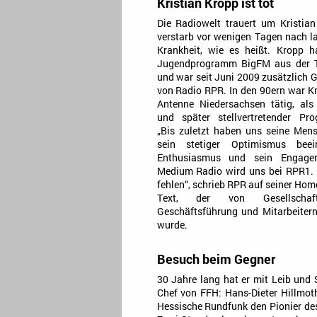
Kristian Kropp ist tot
Die Radiowelt trauert um Kristian
verstarb vor wenigen Tagen nach la
Krankheit, wie es heißt. Kropp h
Jugendprogramm BigFM aus der 
und war seit Juni 2009 zusätzlich 
von Radio RPR. In den 90ern war K
Antenne Niedersachsen tätig, als
und später stellvertretender Pro
„Bis zuletzt haben uns seine Mens
sein stetiger Optimismus beei
Enthusiasmus und sein Engage
Medium Radio wird uns bei RPR1.
fehlen“, schrieb RPR auf seiner Ho
Text, der von Gesellschaft
Geschäftsführung und Mitarbeitern
wurde.
Besuch beim Gegner
30 Jahre lang hat er mit Leib und
Chef von FFH: Hans-Dieter Hillmoth
Hessische Rundfunk den Pionier des