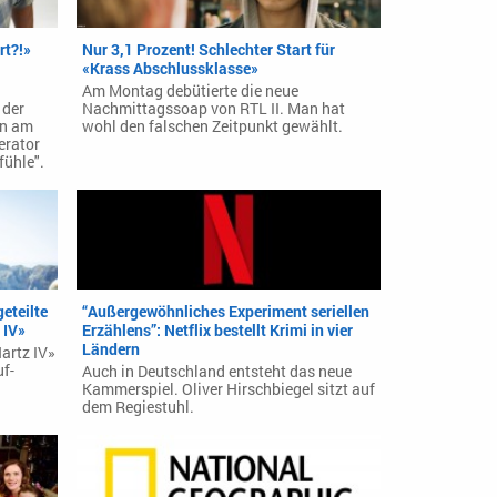
rt?!»
Nur 3,1 Prozent! Schlechter Start für
«Krass Abschlussklasse»
Am Montag debütierte die neue
 der
Nachmittagssoap von RTL II. Man hat
nn am
wohl den falschen Zeitpunkt gewählt.
erator
fühle".
eteilte
“Außergewöhnliches Experiment seriellen
 IV»
Erzählens”: Netflix bestellt Krimi in vier
Ländern
artz IV»
uf-
Auch in Deutschland entsteht das neue
Kammerspiel. Oliver Hirschbiegel sitzt auf
dem Regiestuhl.