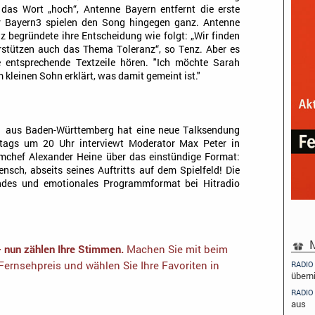
e das Wort „hoch“, Antenne Bayern entfernt die erste
r Bayern3 spielen den Song hingegen ganz. Antenne
 begründete ihre Entscheidung wie folgt: „Wir finden
stützen auch das Thema Toleranz“, so Tenz. Aber es
e entsprechende Textzeile hören. "Ich möchte Sarah
m kleinen Sohn erklärt, was damit gemeint ist."
e1 aus Baden-Württemberg hat eine neue Talksendung
stags um 20 Uhr interviewt Moderator Max Peter in
mchef Alexander Heine über das einstündige Format:
sch, abseits seines Auftritts auf dem Spielfeld! Die
endes und emotionales Programmformat bei Hitradio
M
– nun zählen Ihre Stimmen.
Machen Sie mit beim
ernsehpreis und wählen Sie Ihre Favoriten in
RADIO
übern
RADIO
aus