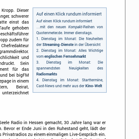
 Kropp. Dieser
Auf einen Klick rundum informiert
nger, schwerer
Auf einen Klick rundum informiert
atte einst das
…mit den neuen
Kompakt
-Reihen von
Taufe gehoben
Quotenmeter.de. Immer dienstags.
Geschäftsführer
1. Dienstag im Monat: Die Neuheiten
ropp zudem für
der
Streaming-Dienste
in der Übersicht
 Chefredakteur
2. Dienstag im Monat: Alles Wichtige
grammdirektor.
vom
englischen Fernsehmarkt
chlichkeit und
3. Dienstag im Monat: Die
ndruckt. Sein
spannendsten Neuigkeiten des
ment für das
Radiomarkts
 und bei bigFM
4. Dienstag im Monat: Starttermine,
mepage in einem
Cast-News und mehr aus der
Kino-Welt
ern, Beirat,
 unterzeichnet
 Seele Radio in Hessen gemacht, 30 Jahre lang war er
. Bevor er Ende Juni in den Ruhestand geht, lädt der
 Privatradios zu einem einmaligen Live-Gespräch ein.