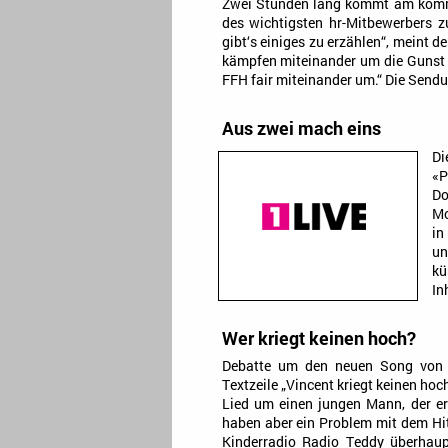
Zwei Stunden lang kommt am komm
des wichtigsten hr-Mitbewerbers 
gibt‘s einiges zu erzählen“, meint 
kämpfen miteinander um die Gunst 
FFH fair miteinander um.“ Die Send
Aus zwei mach eins
Di
«
Do
Mo
in
un
kü
In
Wer kriegt keinen hoch?
Debatte um den neuen Song von S
Textzeile „Vincent kriegt keinen hoc
Lied um einen jungen Mann, der er
haben aber ein Problem mit dem Hi
Kinderradio Radio Teddy überhau