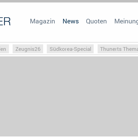
Magazin
News
Quoten
Meinun
fen
Zeugnis26
Südkorea-Special
Thunerts Them
r zu Hitler
Die Serientheorie
Faszination Horrorfil
n
Halloweeen
Weihnachts-Special
ZeugUpfronts
Special
Buchclub
Heim-EM
Screenforce25
Po
Buchclub
YouTuber
eSport im TV
Screenforce