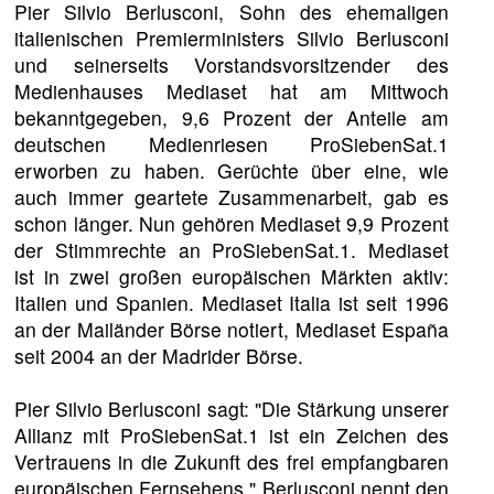
Pier Silvio Berlusconi, Sohn des ehemaligen
italienischen Premierministers Silvio Berlusconi
und seinerseits Vorstandsvorsitzender des
Medienhauses Mediaset hat am Mittwoch
bekanntgegeben, 9,6 Prozent der Anteile am
deutschen Medienriesen ProSiebenSat.1
erworben zu haben. Gerüchte über eine, wie
auch immer geartete Zusammenarbeit, gab es
schon länger. Nun gehören Mediaset 9,9 Prozent
der Stimmrechte an ProSiebenSat.1. Mediaset
ist in zwei großen europäischen Märkten aktiv:
Italien und Spanien. Mediaset Italia ist seit 1996
an der Mailänder Börse notiert, Mediaset España
seit 2004 an der Madrider Börse.
Pier Silvio Berlusconi sagt: "Die Stärkung unserer
Allianz mit ProSiebenSat.1 ist ein Zeichen des
Vertrauens in die Zukunft des frei empfangbaren
europäischen Fernsehens." Berlusconi nennt den