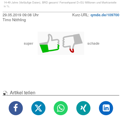
14-49 Jahre (Vorläufige Daten), BRD gesamt/ Fernsehpanel D+EU Millionen und Marktanteile
in %.
29.05.2019 09:08 Uhr
Kurz-URL:
qmde.de/109700
Timo Nöthling
super
schade
Artikel teilen