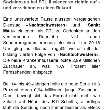
Sozialdokus bei RTL II wieder so richtig auf -
und verzeichneten einen Rekord.
Eine unerwartete Pause mussten vergangenen
Dienstag
«Nachtschwestern»
und
«Sankt
Maik»
einlegen, als RTL zu Gedenken an den
verstorbenen Rennfahrer Niki Lauda
Sonderprogrammierungen einschob. Um 20.15
Uhr ging es diesmal regulär weiter mit der
bislang vierten Folge von
«Nachtschwestern»
.
Die neue Krankenhausserie lockte 2,89 Millionen
Zuschauer an, was 10,9 Prozent aller
Fernsehenden entsprach.
Bei 14- bis 49-Jährigen holte die neue Serie 10,6
Prozent durch 0,94 Millionen junge Zuschauer.
Damit bewegt sich das Format nicht mehr wie
zuletzt auf Höhe des RTL-Schnitts, allerdings
läuft die Sendung noch immer besser als «Beck