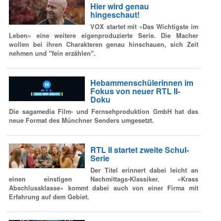
Hier wird genau
hingeschaut!
VOX startet mit «Das Wichtigste im
Leben» eine weitere eigenproduzierte Serie. Die Macher
wollen bei ihren Charakteren genau hinschauen, sich Zeit
nehmen und "fein erzählen".
Hebammenschülerinnen im
Fokus von neuer RTL II-
Doku
Die sagamedia Film- und Fernsehproduktion GmbH hat das
neue Format des Münchner Senders umgesetzt.
RTL II startet zweite Schul-
Serie
Der Titel erinnert dabei leicht an
einen einstigen Nachmittags-Klassiker. «Krass
Abschlussklasse» kommt dabei auch von einer Firma mit
Erfahrung auf dem Gebiet.