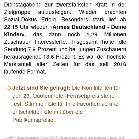
Dienstagabend zur zweitstärksten Kraft in der
Zielgruppe aufzusteigen. Wieder brachten
Sozial-Dokus Erfolg. Besonders stark lief ab
22.15 Uhr wieder
«Armes Deutschland - Deine
Kinder»
, das dann noch 1,29 Millionen
Zuschauer interessierte. Insgesamt holte die
Sendung 7,9 Prozent und bei jungen Zuschauern
herausragende 13,6 Prozent. Es war der höchste
Marktanteil aller Zeiten für das seit 2016
laufende Format.
Jetzt sind Sie gefragt:
Die Nominierten für
den 23. Quotenmeter-Fernsehpreis stehen
fest. Stimmen Sie für Ihre Favoriten ab und
entscheiden Sie mit über die
Publikumspreise.
© AGF in Zusammenarbeit mit der GfK/TV Scope/media control. Zuschauer ab 3 Jahren und