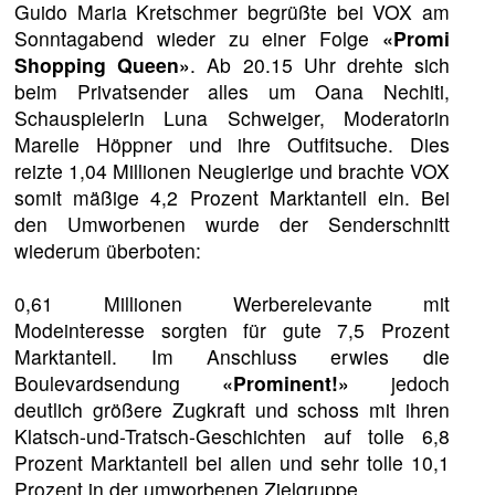
Guido Maria Kretschmer begrüßte bei VOX am
Sonntagabend wieder zu einer Folge
«Promi
Shopping Queen»
. Ab 20.15 Uhr drehte sich
beim Privatsender alles um Oana Nechiti,
Schauspielerin Luna Schweiger, Moderatorin
Mareile Höppner und ihre Outfitsuche. Dies
reizte 1,04 Millionen Neugierige und brachte VOX
somit mäßige 4,2 Prozent Marktanteil ein. Bei
den Umworbenen wurde der Senderschnitt
wiederum überboten:
0,61 Millionen Werberelevante mit
Modeinteresse sorgten für gute 7,5 Prozent
Marktanteil. Im Anschluss erwies die
Boulevardsendung
«Prominent!»
jedoch
deutlich größere Zugkraft und schoss mit ihren
Klatsch-und-Tratsch-Geschichten auf tolle 6,8
Prozent Marktanteil bei allen und sehr tolle 10,1
Prozent in der umworbenen Zielgruppe.