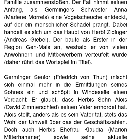
Familie zusammenstoßen. Der Fall nimmt seinen
Anfang, als Germingers Schwester Anna
(Marlene Morreis) eine Vogelscheuche entdeckt,
auf der ein menschlicher Schädel prangt. Dabei
handelt es sich um das Haupt von Herbi Zidinger
(Andreas Giebel). Der baute als Erster in der
Region Gen-Mais an, weshalb er von vielen
Anwohnern und Mitbewerbern verteufelt wurde
(daher rührt das Wortspiel im Titel).
Germinger Senior (Friedrich von Thun) mischt
sich einmal mehr in die Ermittlungen seines
Sohnes ein und schöpft in Windeseile einen
Verdacht: Er glaubt, dass Herbis Sohn Alois
(David Zimmerschied) seinen Vater ermordet hat.
Alois stellt, anders als es sein Vater tat, stets das
Wohl der Umwelt über das der Geschäftszahlen.
Doch auch Herbis Ehefrau Klaudia (Marion
Mitterhammer) sowie seine aktuelle