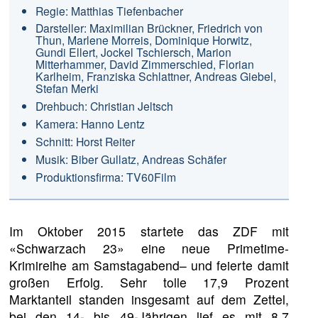
Regie: Matthias Tiefenbacher
Darsteller: Maximilian Brückner, Friedrich von
Thun, Marlene Morreis, Dominique Horwitz,
Gundi Ellert, Jockel Tschiersch, Marion
Mitterhammer, David Zimmerschied, Florian
Karlheim, Franziska Schlattner, Andreas Giebel,
Stefan Merki
Drehbuch: Christian Jeltsch
Kamera: Hanno Lentz
Schnitt: Horst Reiter
Musik: Biber Gullatz, Andreas Schäfer
Produktionsfirma: TV60Film
Im Oktober 2015 startete das ZDF mit
«Schwarzach 23» eine neue Primetime-
Krimireihe am Samstagabend– und feierte damit
großen Erfolg. Sehr tolle 17,9 Prozent
Marktanteil standen insgesamt auf dem Zettel,
bei den 14- bis 49-Jährigen lief es mit 8,7