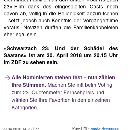
23»-Film dank des eingespielten Casts noch
davon ab, völlig in die Beliebigkeit abzurutschen
– setzt jedoch auch Kenntnis der Vorgängerfilme
voraus. Novizen dürften die Familienkabbeleien
eher egal sein.
«Schwarzach 23: Und der Schädel des
Saatans» ist am 30. April 2018 um 20.15 Uhr
im ZDF zu sehen sein.
Alle Nominierten stehen fest – nun zählen
Ihre Stimmen.
Machen Sie mit beim Voting
zum 23. Quotenmeter-Fernsehpreis und
wählen Sie Ihre Favoriten in den einzelnen
Kategorien.
29.04.2018 14:23 Uhr
Kurz-URL:
qmde.de/100568