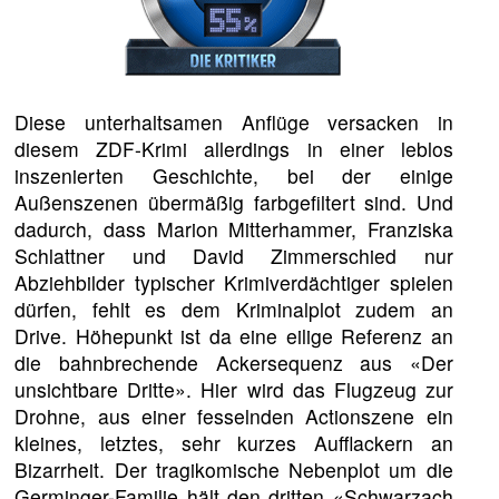
Diese unterhaltsamen Anflüge versacken in
diesem ZDF-Krimi allerdings in einer leblos
inszenierten Geschichte, bei der einige
Außenszenen übermäßig farbgefiltert sind. Und
dadurch, dass Marion Mitterhammer, Franziska
Schlattner und David Zimmerschied nur
Abziehbilder typischer Krimiverdächtiger spielen
dürfen, fehlt es dem Kriminalplot zudem an
Drive. Höhepunkt ist da eine eilige Referenz an
die bahnbrechende Ackersequenz aus «Der
unsichtbare Dritte». Hier wird das Flugzeug zur
Drohne, aus einer fesselnden Actionszene ein
kleines, letztes, sehr kurzes Aufflackern an
Bizarrheit. Der tragikomische Nebenplot um die
Germinger-Familie hält den dritten «Schwarzach