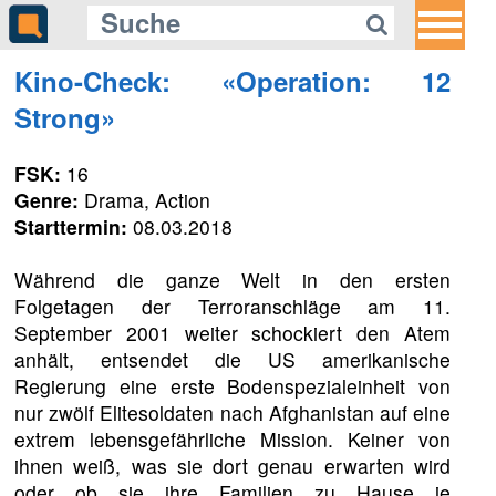
Kino-Check: «Operation: 12
Strong»
FSK:
16
Genre:
Drama, Action
Starttermin:
08.03.2018
Während die ganze Welt in den ersten
Folgetagen der Terroranschläge am 11.
September 2001 weiter schockiert den Atem
anhält, entsendet die US amerikanische
Regierung eine erste Bodenspezialeinheit von
nur zwölf Elitesoldaten nach Afghanistan auf eine
extrem lebensgefährliche Mission. Keiner von
ihnen weiß, was sie dort genau erwarten wird
oder ob sie ihre Familien zu Hause je