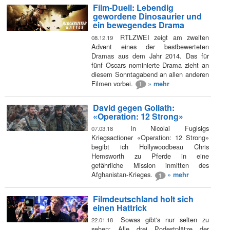
Film-Duell: Lebendig
gewordene Dinosaurier und
ein bewegendes Drama
RTLZWEI zeigt am zweiten
08.12.19
Advent eines der bestbewerteten
Dramas aus dem Jahr 2014. Das für
fünf Oscars nominierte Drama zieht an
diesem Sonntagabend an allen anderen
Filmen vorbei.
» mehr
1
David gegen Goliath:
«Operation: 12 Strong»
In Nicolai Fuglsigs
07.03.18
Kriegsactioner «Operation: 12 Strong»
begibt ich Hollywoodbeau Chris
Hemsworth zu Pferde in eine
gefährliche Mission inmitten des
Afghanistan-Krieges.
» mehr
1
Filmdeutschland holt sich
einen Hattrick
Sowas gibt's nur selten zu
22.01.18
sehen: Alle drei Podestplätze der