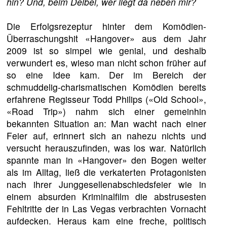
hin? Und, beim Deibel, wer liegt da neben mir?
Die Erfolgsrezeptur hinter dem Komödien-
Überraschungshit «Hangover» aus dem Jahr
2009 ist so simpel wie genial, und deshalb
verwundert es, wieso man nicht schon früher auf
so eine Idee kam. Der im Bereich der
schmuddelig-charismatischen Komödien bereits
erfahrene Regisseur Todd Philips («Old School»,
«Road Trip») nahm sich einer gemeinhin
bekannten Situation an: Man wacht nach einer
Feier auf, erinnert sich an nahezu nichts und
versucht herauszufinden, was los war. Natürlich
spannte man in «Hangover» den Bogen weiter
als im Alltag, ließ die verkaterten Protagonisten
nach ihrer Junggesellenabschiedsfeier wie in
einem absurden Kriminalfilm die abstrusesten
Fehltritte der in Las Vegas verbrachten Vornacht
aufdecken. Heraus kam eine freche, politisch