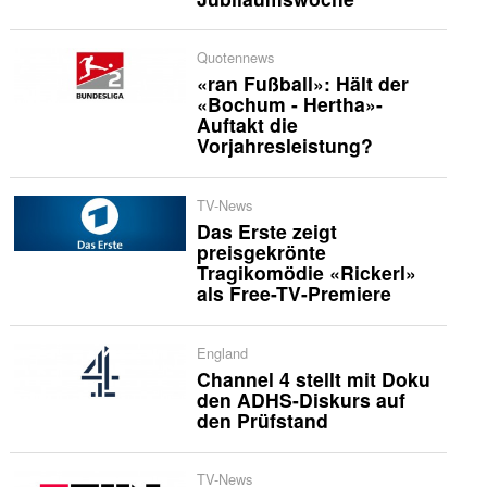
Quotennews
«ran Fußball»: Hält der
«Bochum - Hertha»-
Auftakt die
Vorjahresleistung?
TV-News
Das Erste zeigt
preisgekrönte
Tragikomödie «Rickerl»
als Free-TV-Premiere
England
Channel 4 stellt mit Doku
den ADHS-Diskurs auf
den Prüfstand
TV-News