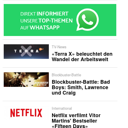
TV-News
«Terra X» beleuchtet den
Wandel der Arbeitswelt
Blockbuster-Battle
Blockbuster-Battle: Bad
Boys: Smith, Lawrence
und Craig
International
Netflix verfilmt Vitor
Martins' Bestseller
«Fifteen Days»