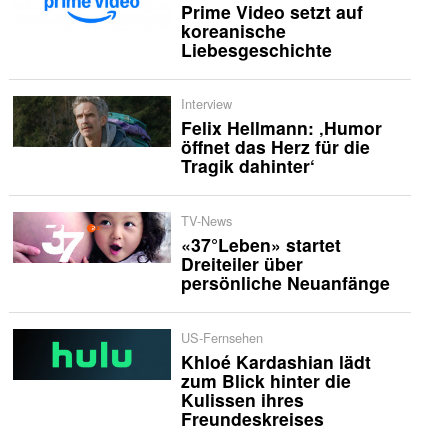
Prime Video setzt auf
koreanische
Liebesgeschichte
Interview
Felix Hellmann: ‚Humor
öffnet das Herz für die
Tragik dahinter‘
TV-News
«37°Leben» startet
Dreiteiler über
persönliche Neuanfänge
US-Fernsehen
Khloé Kardashian lädt
zum Blick hinter die
Kulissen ihres
Freundeskreises