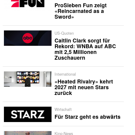
ProSieben Fun zeigt
«Reincarnated as a
Sword»
US-Quoten
Caitlin Clark sorgt für
Rekord: WNBA auf ABC
mit 2,5 Millionen
Zuschauern
International
«Heated Rivalry» kehrt
2027 mit neuen Stars
zurück
Wirtschaft
Für Starz geht es abwärts
Kino-News