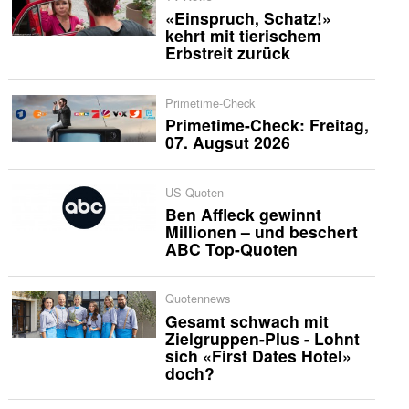
«Einspruch, Schatz!»
kehrt mit tierischem
Erbstreit zurück
Primetime-Check
Primetime-Check: Freitag,
07. Augsut 2026
US-Quoten
Ben Affleck gewinnt
Millionen – und beschert
ABC Top-Quoten
Quotennews
Gesamt schwach mit
Zielgruppen-Plus - Lohnt
sich «First Dates Hotel»
doch?