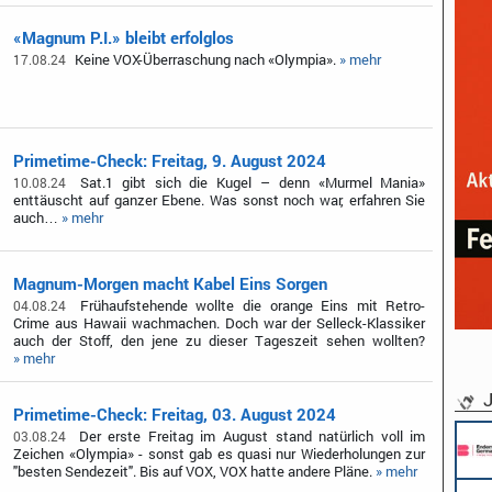
«Magnum P.I.» bleibt erfolglos
Keine VOX-Überraschung nach «Olympia».
» mehr
17.08.24
Primetime-Check: Freitag, 9. August 2024
Sat.1 gibt sich die Kugel – denn «Murmel Mania»
10.08.24
enttäuscht auf ganzer Ebene. Was sonst noch war, erfahren Sie
auch…
» mehr
Magnum-Morgen macht Kabel Eins Sorgen
Frühaufstehende wollte die orange Eins mit Retro-
04.08.24
Crime aus Hawaii wachmachen. Doch war der Selleck-Klassiker
auch der Stoff, den jene zu dieser Tageszeit sehen wollten?
» mehr
J
Primetime-Check: Freitag, 03. August 2024
Der erste Freitag im August stand natürlich voll im
03.08.24
Zeichen «Olympia» - sonst gab es quasi nur Wiederholungen zur
"besten Sendezeit". Bis auf VOX, VOX hatte andere Pläne.
» mehr