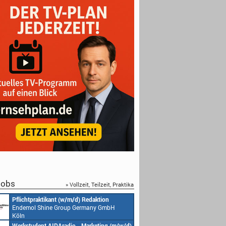
obs
» Vollzeit, Teilzeit, Praktika
Pflichtpraktikant (w/m/d) Redaktion
Endemol Shine Group Germany GmbH
Köln
Werkstudent AIDAradio - Marketing (m/w/d)