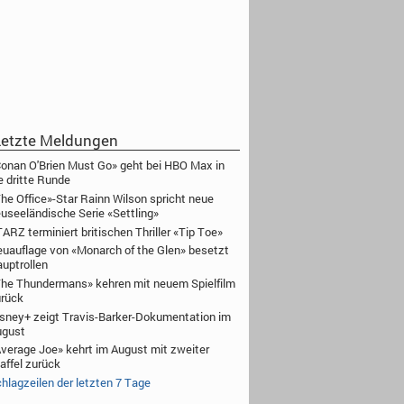
etzte Meldungen
onan O'Brien Must Go» geht bei HBO Max in
e dritte Runde
he Office»-Star Rainn Wilson spricht neue
useeländische Serie «Settling»
ARZ terminiert britischen Thriller «Tip Toe»
uauflage von «Monarch of the Glen» besetzt
uptrollen
he Thundermans» kehren mit neuem Spielfilm
rück
sney+ zeigt Travis-Barker-Dokumentation im
ugust
verage Joe» kehrt im August mit zweiter
affel zurück
hlagzeilen der letzten 7 Tage