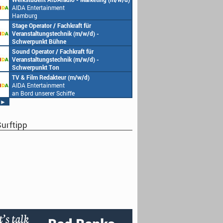
AIDA Entertainment
Hamburg
Stage Operator / Fachkraft für
Veranstaltungstechnik (m/w/d) -
Schwerpunkt Bühne
AIDA Entertainment
Sound Operator / Fachkraft für
an Bord unserer Schiffe
Veranstaltungstechnik (m/w/d) -
Schwerpunkt Ton
AIDA Entertainment
TV & Film Redakteur (m/w/d)
an Bord unserer Schiffe
AIDA Entertainment
an Bord unserer Schiffe
►
urftipp