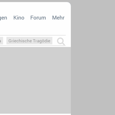
gen
Kino
Forum
Mehr
a
Griechische Tragödie
m
Die Macht der KI
26
nisvergabe
dcast-Reviews
Upfronts21