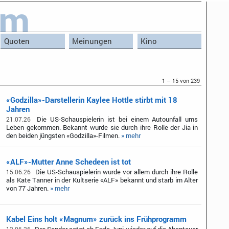
um
Quoten
Meinungen
Kino
1 – 15 von 239
«Godzilla»-Darstellerin Kaylee Hottle stirbt mit 18
Jahren
Die US-Schauspielerin ist bei einem Autounfall ums
21.07.26
Leben gekommen. Bekannt wurde sie durch ihre Rolle der Jia in
den beiden jüngsten «Godzilla»-Filmen.
» mehr
«ALF»-Mutter Anne Schedeen ist tot
Die US-Schauspielerin wurde vor allem durch ihre Rolle
15.06.26
als Kate Tanner in der Kultserie «ALF» bekannt und starb im Alter
von 77 Jahren.
» mehr
Kabel Eins holt «Magnum» zurück ins Frühprogramm