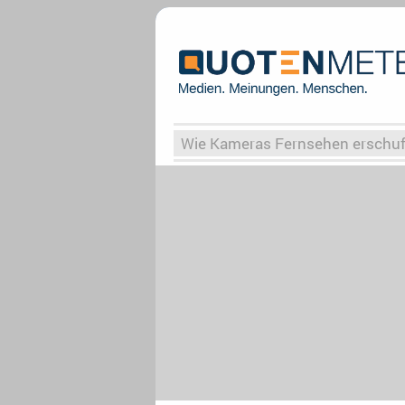
Wie Kameras Fernsehen erschu
Vergessene Serien
Von Weima
Globaler Süden
Das Ende vo
Upfronts25
AktenzeichenXY-
What the Game
Rassismus