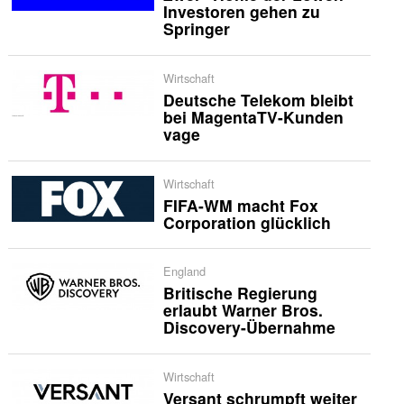
Investoren gehen zu
Springer
Wirtschaft
Deutsche Telekom bleibt
bei MagentaTV-Kunden
vage
Wirtschaft
FIFA-WM macht Fox
Corporation glücklich
England
Britische Regierung
erlaubt Warner Bros.
Discovery-Übernahme
Wirtschaft
Versant schrumpft weiter