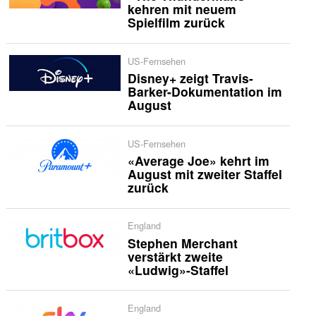
kehren mit neuem
Spielfilm zurück
US-Fernsehen
Disney+ zeigt Travis-
Barker-Dokumentation im
August
US-Fernsehen
«Average Joe» kehrt im
August mit zweiter Staffel
zurück
England
Stephen Merchant
verstärkt zweite
«Ludwig»-Staffel
England