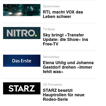
Quotennews
RTL macht VOX das
Leben schwer
TV-News
Sky bringt «Transfer
Update: die Show» ins
Free-TV
Vermischtes
Elena Uhlig und Johanna
Gastdorf drehen «Immer
fehlt was»
US-Fernsehen
STARZ besetzt
Hauptrollen für neue
Rodeo-Serie