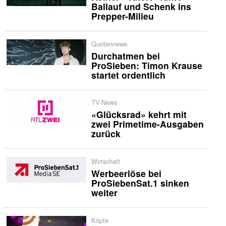
Ballauf und Schenk ins
Prepper-Milieu
Quotennews
Durchatmen bei
ProSieben: Timon Krause
startet ordentlich
TV-News
«Glücksrad» kehrt mit
zwei Primetime-Ausgaben
zurück
Wirtschaft
Werbeerlöse bei
ProSiebenSat.1 sinken
weiter
Köpfe