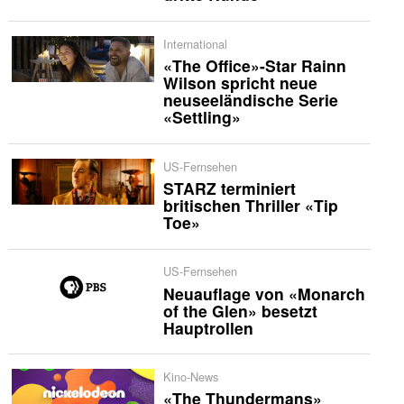
International
«The Office»-Star Rainn
Wilson spricht neue
neuseeländische Serie
«Settling»
US-Fernsehen
STARZ terminiert
britischen Thriller «Tip
Toe»
US-Fernsehen
Neuauflage von «Monarch
of the Glen» besetzt
Hauptrollen
Kino-News
«The Thundermans»