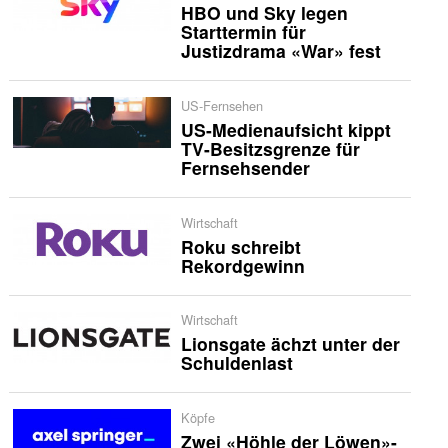
HBO und Sky legen
Starttermin für
Justizdrama «War» fest
US-Fernsehen
US-Medienaufsicht kippt
TV-Besitzsgrenze für
Fernsehsender
Wirtschaft
Roku schreibt
Rekordgewinn
Wirtschaft
Lionsgate ächzt unter der
Schuldenlast
Köpfe
Zwei «Höhle der Löwen»-