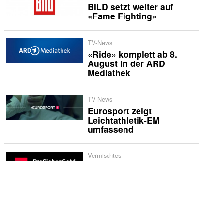
BILD setzt weiter auf
«Fame Fighting»
TV-News
«Ride» komplett ab 8.
August in der ARD
Mediathek
TV-News
Eurosport zeigt
Leichtathletik-EM
umfassend
Vermischtes
ProSiebenSat.1
übernimmt MFE-
Werbeformat aus
Südeuropa