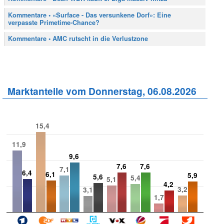
Kommentare • «Surface - Das versunkene Dorf»: Eine
verpasste Primetime-Chance?
Kommentare • AMC rutscht in die Verlustzone
Marktanteile vom Donnerstag, 06.08.2026
15,4
11,9
9,6
7,6
7,6
7,1
6,4
6,1
5,9
5,6
5,4
5,1
4,2
3,2
3,1
1,7