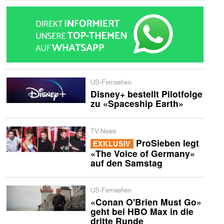
US-Fernsehen
Disney+ bestellt Pilotfolge
zu «Spaceship Earth»
TV-News
ProSieben legt
EXKLUSIV
«The Voice of Germany»
auf den Samstag
US-Fernsehen
«Conan O'Brien Must Go»
geht bei HBO Max in die
dritte Runde