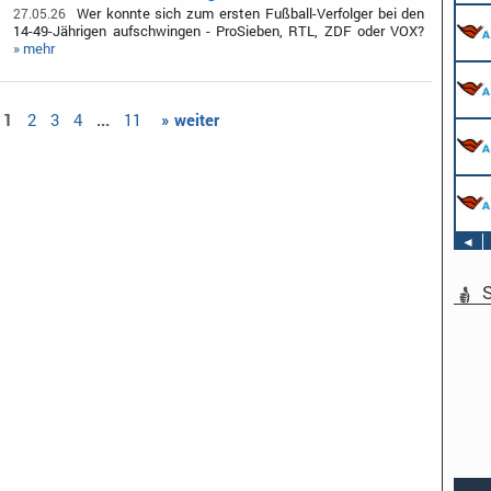
Wer konnte sich zum ersten Fußball-Verfolger bei den
27.05.26
14-49-Jährigen aufschwingen - ProSieben, RTL, ZDF oder VOX?
» mehr
1
2
3
4
...
11
» weiter
◄
S