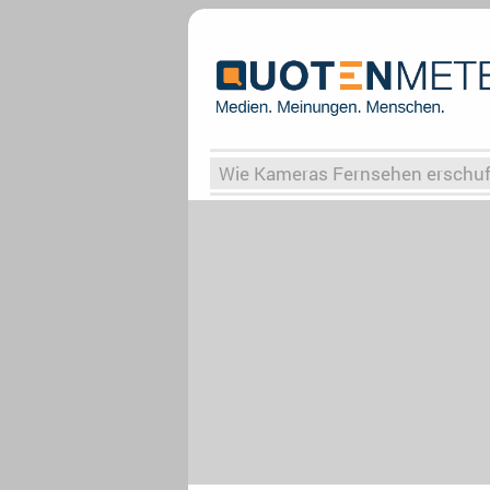
Wie Kameras Fernsehen erschu
Vergessene Serien
Von Weima
Globaler Süden
Das Ende vo
Upfronts25
AktenzeichenXY-
What the Game
Rassismus