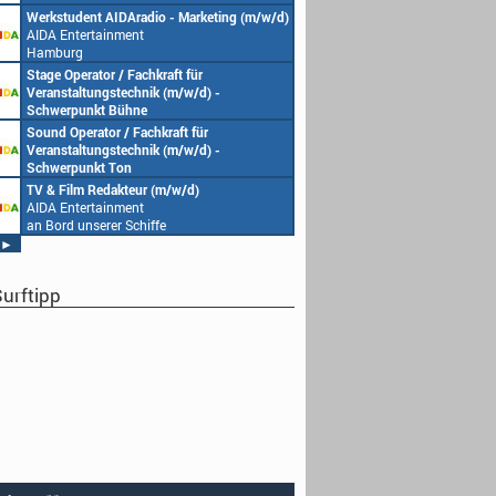
Werkstudent AIDAradio - Marketing (m/w/d)
AIDA Entertainment
Hamburg
Stage Operator / Fachkraft für
Veranstaltungstechnik (m/w/d) -
Schwerpunkt Bühne
AIDA Entertainment
Sound Operator / Fachkraft für
an Bord unserer Schiffe
Veranstaltungstechnik (m/w/d) -
Schwerpunkt Ton
AIDA Entertainment
TV & Film Redakteur (m/w/d)
an Bord unserer Schiffe
AIDA Entertainment
an Bord unserer Schiffe
►
urftipp