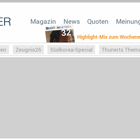
Magazin
News
Quoten
Meinun
32
Highlight-Mix zum Wochen
fen
Zeugnis26
Südkorea-Special
Thunerts Them
r zu Hitler
Die Serientheorie
Faszination Horrorfil
n
Halloweeen
Weihnachts-Special
ZeugUpfronts
Special
Buchclub
Heim-EM
Screenforce25
Po
Buchclub
YouTuber
eSport im TV
Screenforce