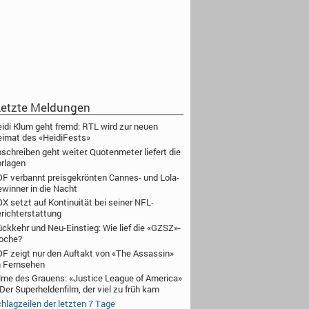
etzte Meldungen
idi Klum geht fremd: RTL wird zur neuen
imat des «HeidiFests»
schreiben geht weiter: Quotenmeter liefert die
rlagen
F verbannt preisgekrönten Cannes- und Lola-
winner in die Nacht
X setzt auf Kontinuität bei seiner NFL-
richterstattung
ckkehr und Neu-Einstieg: Wie lief die «GZSZ»-
oche?
F zeigt nur den Auftakt von «The Assassin»
 Fernsehen
lme des Grauens: «Justice League of America»
Der Superheldenfilm, der viel zu früh kam
hlagzeilen der letzten 7 Tage