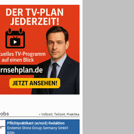
obs
» Vollzeit, Teilzeit, Praktika
Pflichtpraktikant (w/m/d) Redaktion
Endemol Shine Group Germany GmbH
Köln