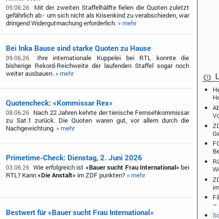
Mit der zweiten Staffelhälfte fielen die Quoten zuletzt
09.06.26
gefährlich ab - um sich nicht als Krisenkind zu verabschieden, war
dringend Widergutmachung erforderlich.
» mehr
Bei Inka Bause sind starke Quoten zu Hause
Ihre internationale Kuppelei bei RTL konnte die
09.06.26
bisherige Rekord-Reichweite der laufenden Staffel sogar noch
weiter ausbauen.
» mehr
L
He
He
Quotencheck: «Kommissar Rex»
Ab
Nach 22 Jahren kehrte der tierische Fernsehkommissar
08.06.26
Vo
zu Sat.1 zurück. Die Quoten waren gut, vor allem durch die
ZD
Nachgewichtung.
» mehr
Ge
FO
Be
Primetime-Check: Dienstag, 2. Juni 2026
Rü
Wie erfolgreich ist
«Bauer sucht Frau International»
bei
03.06.26
W
RTL? Kann
«Die Anstalt»
im ZDF punkten?
» mehr
ZD
im
Fi
– 
Bestwert für «Bauer sucht Frau International»
Sc