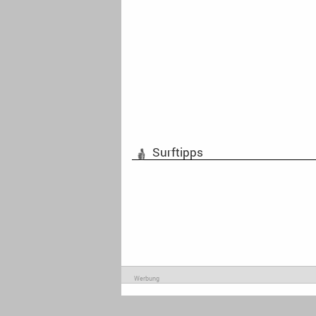
Surftipps
Werbung