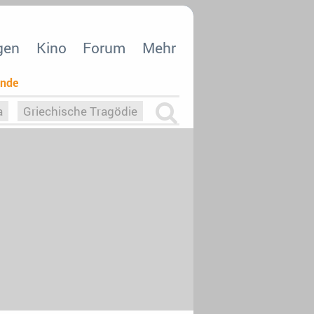
gen
Kino
Forum
Mehr
ende
a
Griechische Tragödie
m
Die Macht der KI
26
nisvergabe
dcast-Reviews
Upfronts21