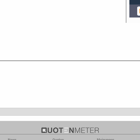
News
Quoten
Meinungen