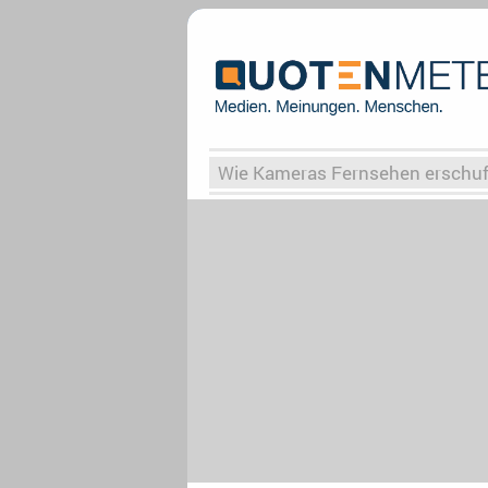
Wie Kameras Fernsehen erschu
Vergessene Serien
Von Weima
Globaler Süden
Das Ende vo
Upfronts25
AktenzeichenXY-
What the Game
Rassismus