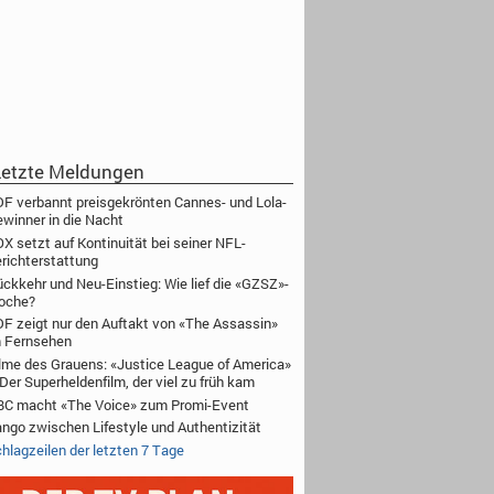
etzte Meldungen
F verbannt preisgekrönten Cannes- und Lola-
winner in die Nacht
X setzt auf Kontinuität bei seiner NFL-
richterstattung
ckkehr und Neu-Einstieg: Wie lief die «GZSZ»-
oche?
F zeigt nur den Auftakt von «The Assassin»
 Fernsehen
lme des Grauens: «Justice League of America»
Der Superheldenfilm, der viel zu früh kam
C macht «The Voice» zum Promi-Event
ngo zwischen Lifestyle und Authentizität
hlagzeilen der letzten 7 Tage