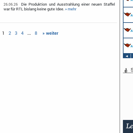
Die Produktion und Ausstrahlung einer neuen Staffel
26.06.26
war für RTL bislang keine gute Idee.
» mehr
1
2
3
4
...
8
» weiter
◄
S