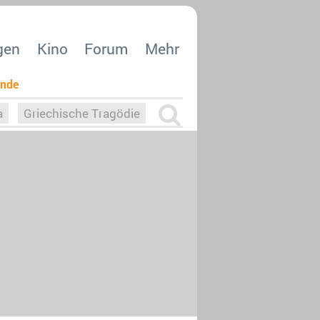
gen
Kino
Forum
Mehr
ende
a
Griechische Tragödie
m
Die Macht der KI
26
nisvergabe
dcast-Reviews
Upfronts21