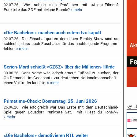
Wie schlug sich ProSieben mit «Alien»-Filmen?
02.07.26
Punktete das ZDF mit «Marie Brand»?
» mehr
«Die Bachelors» machen auch «stern tv» kaputt
Die Einschaltquoten der neuen Reality-Show sind so
02.07.26
schlecht, dass auch Zuschauer für das nachfolgende Programm
fehlen.
» mehr
Serien-Mord schießt «GZSZ» über die Millionen-Hürde
Ganz vorne war jedoch erneut Fußball zu suchen, der
30.06.26
On Demand - im Gegensatz zur deutschen Nationalmannschaft -
einen Volltreffer landete.
» mehr
Primetime-Check: Donnerstag, 25. Juni 2026
J
Wie erfolgreich war Das Erste mit dem Deutschland-
26.06.26
Spiel gegen Ecuador? Punktete Sat.1 mit «Hast du Töne?»?
» mehr
«Die Bachelors» demotivieren RTL weiter