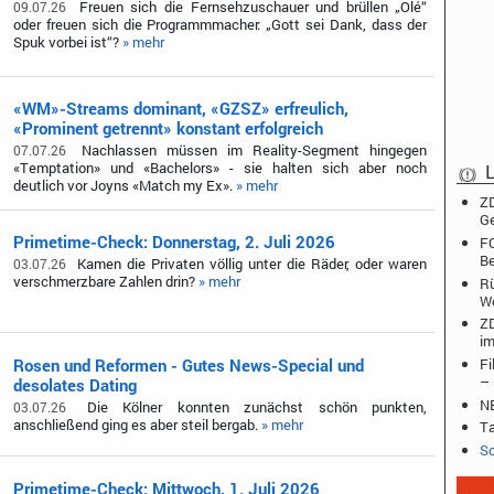
Freuen sich die Fernsehzuschauer und brüllen „Olé“
09.07.26
oder freuen sich die Programmmacher: „Gott sei Dank, dass der
Spuk vorbei ist“?
» mehr
«WM»-Streams dominant, «GZSZ» erfreulich,
«Prominent getrennt» konstant erfolgreich
Nachlassen müssen im Reality-Segment hingegen
07.07.26
«Temptation» und «Bachelors» - sie halten sich aber noch
L
deutlich vor Joyns «Match my Ex».
» mehr
ZD
Ge
Primetime-Check: Donnerstag, 2. Juli 2026
FO
Be
Kamen die Privaten völlig unter die Räder, oder waren
03.07.26
verschmerzbare Zahlen drin?
» mehr
Rü
W
ZD
im
Rosen und Reformen - Gutes News-Special und
Fi
– 
desolates Dating
NB
Die Kölner konnten zunächst schön punkten,
03.07.26
anschließend ging es aber steil bergab.
» mehr
Ta
Sc
Primetime-Check: Mittwoch, 1. Juli 2026