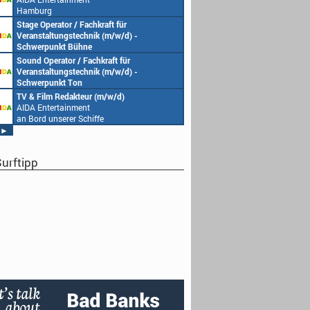
Hamburg
Stage Operator / Fachkraft für
Veranstaltungstechnik (m/w/d) -
Schwerpunkt Bühne
AIDA Entertainment
Sound Operator / Fachkraft für
an Bord unserer Schiffe
Veranstaltungstechnik (m/w/d) -
Schwerpunkt Ton
AIDA Entertainment
TV & Film Redakteur (m/w/d)
an Bord unserer Schiffe
AIDA Entertainment
an Bord unserer Schiffe
►
urftipp