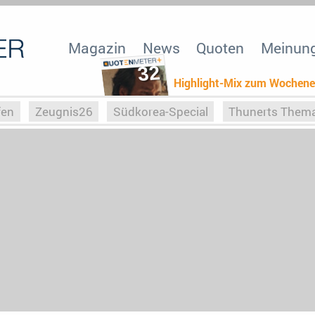
Magazin
News
Quoten
Meinun
32
Highlight-Mix zum Wochen
fen
Zeugnis26
Südkorea-Special
Thunerts Them
r zu Hitler
Die Serientheorie
Faszination Horrorfil
n
Halloweeen
Weihnachts-Special
ZeugUpfronts
Special
Buchclub
Heim-EM
Screenforce25
Po
Buchclub
YouTuber
eSport im TV
Screenforce