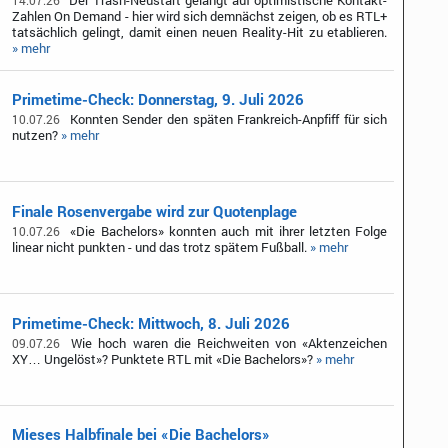
Der Trash-Neustart gelangt auf optimistische Kontakt-
14.07.26
Zahlen On Demand - hier wird sich demnächst zeigen, ob es RTL+
tatsächlich gelingt, damit einen neuen Reality-Hit zu etablieren.
» mehr
Primetime-Check: Donnerstag, 9. Juli 2026
Konnten Sender den späten Frankreich-Anpfiff für sich
10.07.26
nutzen?
» mehr
Finale Rosenvergabe wird zur Quotenplage
«Die Bachelors» konnten auch mit ihrer letzten Folge
10.07.26
linear nicht punkten - und das trotz spätem Fußball.
» mehr
Primetime-Check: Mittwoch, 8. Juli 2026
Wie hoch waren die Reichweiten von «Aktenzeichen
09.07.26
XY… Ungelöst»? Punktete RTL mit «Die Bachelors»?
» mehr
Mieses Halbfinale bei «Die Bachelors»