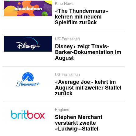
Kino-News
«The Thundermans»
kehren mit neuem
Spielfilm zurück
US-Fernsehen
Disney+ zeigt Travis-
Barker-Dokumentation im
August
US-Fernsehen
«Average Joe» kehrt im
August mit zweiter Staffel
zurück
England
Stephen Merchant
verstärkt zweite
«Ludwig»-Staffel