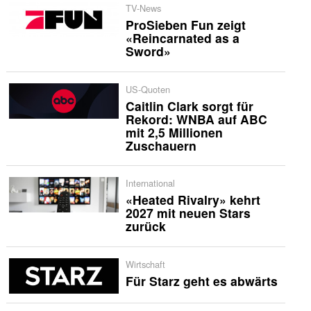
TV-News
ProSieben Fun zeigt
«Reincarnated as a
Sword»
US-Quoten
Caitlin Clark sorgt für
Rekord: WNBA auf ABC
mit 2,5 Millionen
Zuschauern
International
«Heated Rivalry» kehrt
2027 mit neuen Stars
zurück
Wirtschaft
Für Starz geht es abwärts