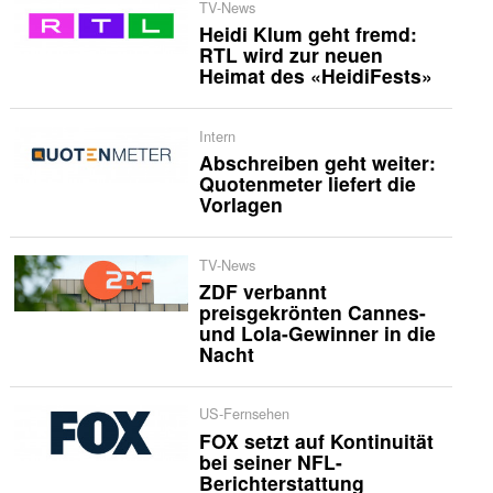
TV-News
Heidi Klum geht fremd:
RTL wird zur neuen
Heimat des «HeidiFests»
Intern
Abschreiben geht weiter:
Quotenmeter liefert die
Vorlagen
TV-News
ZDF verbannt
preisgekrönten Cannes-
und Lola-Gewinner in die
Nacht
US-Fernsehen
FOX setzt auf Kontinuität
bei seiner NFL-
Berichterstattung