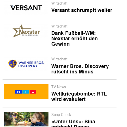
Wirtschaft
Versant schrumpft weiter
Wirtschaft
Dank Fußball-WM:
Nexstar erhöht den
Gewinn
Wirtschaft
Warner Bros. Discovery
rutscht ins Minus
TV-News
Weltkriegsbombe: RTL
wird evakuiert
Soap-Check
«Unter Uns»: Sina
entdeckt Danas