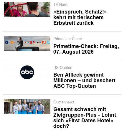
TV-News
«Einspruch, Schatz!»
kehrt mit tierischem
Erbstreit zurück
Primetime-Check
Primetime-Check: Freitag,
07. Augsut 2026
US-Quoten
Ben Affleck gewinnt
Millionen – und beschert
ABC Top-Quoten
Quotennews
Gesamt schwach mit
Zielgruppen-Plus - Lohnt
sich «First Dates Hotel»
doch?