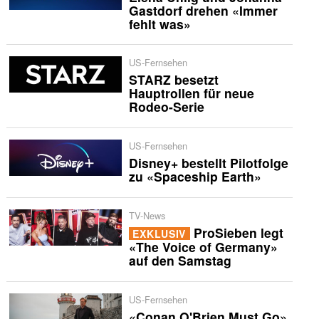
Gastdorf drehen «Immer
fehlt was»
US-Fernsehen
STARZ besetzt
Hauptrollen für neue
Rodeo-Serie
US-Fernsehen
Disney+ bestellt Pilotfolge
zu «Spaceship Earth»
TV-News
ProSieben legt
EXKLUSIV
«The Voice of Germany»
auf den Samstag
US-Fernsehen
«Conan O'Brien Must Go»