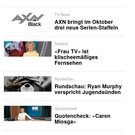
TV-News
AXN bringt im Oktober
drei neue Serien-Staffeln
Debatte
«Frau TV» ist
klischeemäßiges
Fernsehen
Rundschau
Rundschau: Ryan Murphy
verspricht Jugendsünden
Quotencheck
Quotencheck: «Caren
Miosga»