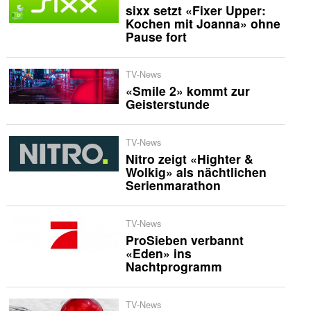
sixx setzt «Fixer Upper:
Kochen mit Joanna» ohne
Pause fort
TV-News
«Smile 2» kommt zur
Geisterstunde
TV-News
Nitro zeigt «Highter &
Wolkig» als nächtlichen
Serienmarathon
TV-News
ProSieben verbannt
«Eden» ins
Nachtprogramm
TV-News