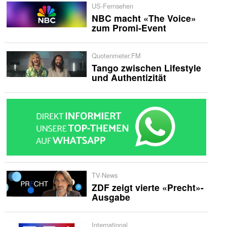
US-Fernsehen
NBC macht «The Voice»
zum Promi-Event
Quotenmeter.FM
Tango zwischen Lifestyle
und Authentizität
TV-News
ZDF zeigt vierte «Precht»-
Ausgabe
International