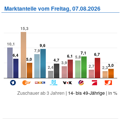
Marktanteile vom Freitag, 07.08.2026
15,3
10,1
9,6
7,9
7,1
6,7
6,4
6,1
5,8
5,0
4,7
3,9
3,0
2,7
2,4
2,3
Zuschauer ab 3 Jahren
|
14- bis 49-Jährige
| in %