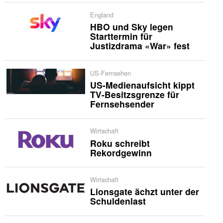
England
HBO und Sky legen
Starttermin für
Justizdrama «War» fest
US-Fernsehen
US-Medienaufsicht kippt
TV-Besitzsgrenze für
Fernsehsender
Wirtschaft
Roku schreibt
Rekordgewinn
Wirtschaft
Lionsgate ächzt unter der
Schuldenlast