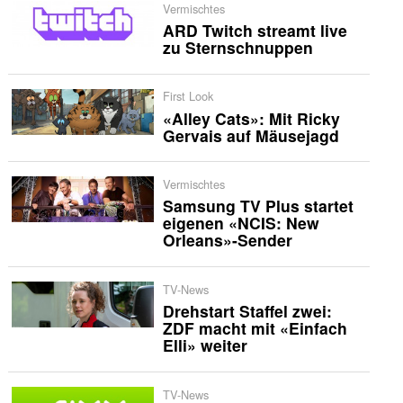
Vermischtes
ARD Twitch streamt live
zu Sternschnuppen
First Look
«Alley Cats»: Mit Ricky
Gervais auf Mäusejagd
Vermischtes
Samsung TV Plus startet
eigenen «NCIS: New
Orleans»-Sender
TV-News
Drehstart Staffel zwei:
ZDF macht mit «Einfach
Elli» weiter
TV-News