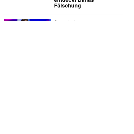
Fälschung
Quotencheck
Quotencheck:
«Maischberger»
Schwerpunkt
Spanien liebt
Historienserien: «La
Favorita 1922» verliert
schnell an Glanz
Vermischtes
Godehard Giese und
Ursina Lardi treten zum
«Duell» an
Die Kritiker
Die Kritiker: «Nix ist fix»