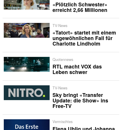
«Plötzlich Schwester»
erreicht 2,66 Millionen
TV-News
«Tatort» startet mit einem
ungewöhnlichen Fall für
Charlotte Lindholm
Quotennews
RTL macht VOX das
Leben schwer
TV-News
Sky bringt «Transfer
Update: die Show» ins
Free-TV
Vermischtes
Elena Uhlig und Johanna