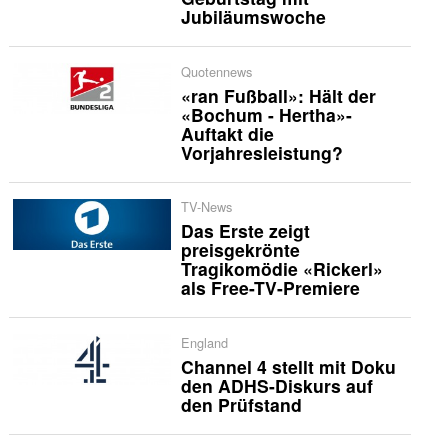
Jubiläumswoche
Quotennews
«ran Fußball»: Hält der
«Bochum - Hertha»-
Auftakt die
Vorjahresleistung?
TV-News
Das Erste zeigt
preisgekrönte
Tragikomödie «Rickerl»
als Free-TV-Premiere
England
Channel 4 stellt mit Doku
den ADHS-Diskurs auf
den Prüfstand