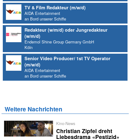
TV & Film Redakteur (m/w/d)
AIDA Entertainment
an Bord unserer Schiffe
Redakteur (w/m/d) oder Jungredakteur
(w/m/d)
Endemol Shine Group Germany GmbH
Köln
Senior Video Producer/ 1st TV Operator
(m/w/d)
AIDA Entertainment
an Bord unserer Schiffe
Weitere Nachrichten
Kino-News
Christian Zipfel dreht
Liebesdrama «Pestizid»