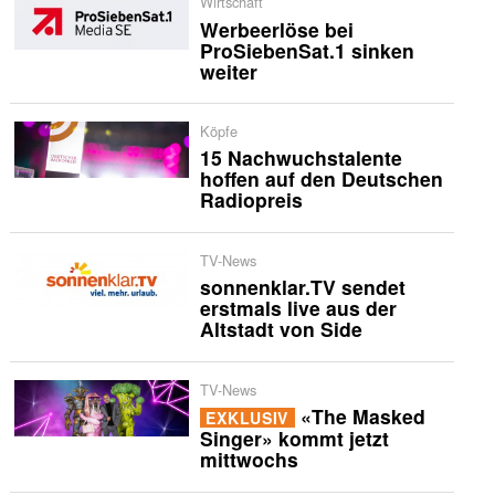
Wirtschaft
Werbeerlöse bei
ProSiebenSat.1 sinken
weiter
Köpfe
15 Nachwuchstalente
hoffen auf den Deutschen
Radiopreis
TV-News
sonnenklar.TV sendet
erstmals live aus der
Altstadt von Side
TV-News
«The Masked
EXKLUSIV
Singer» kommt jetzt
mittwochs