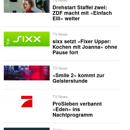
TV-News
Drehstart Staffel zwei:
ZDF macht mit «Einfach
Elli» weiter
TV-News
sixx setzt «Fixer Upper:
Kochen mit Joanna» ohne
Pause fort
TV-News
«Smile 2» kommt zur
Geisterstunde
TV-News
ProSieben verbannt
«Eden» ins
Nachtprogramm