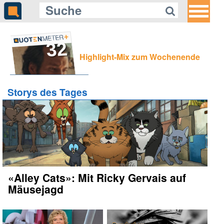
32
Highlight-Mix zum Wochenende
Storys des Tages
«Alley Cats»: Mit Ricky Gervais auf
Mäusejagd