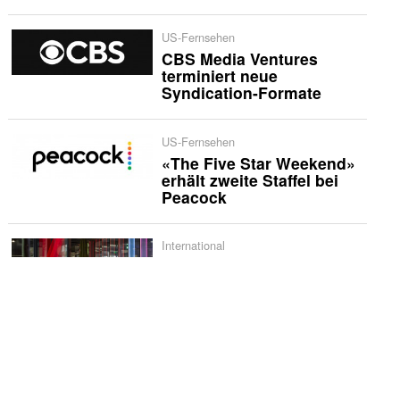
US-Fernsehen
CBS Media Ventures
terminiert neue
Syndication-Formate
US-Fernsehen
«The Five Star Weekend»
erhält zweite Staffel bei
Peacock
International
Netflix bestellt zweite
Staffel von «Musafir Cafe»
US-Quoten
«Sunday Night Baseball»
erzielt historische
Quotenserie für NBC