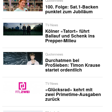
Quotennews
100. Folge: Sat.1-Backen
punktet zum Jubiläum
TV-News
Kölner «Tatort» führt
Ballauf und Schenk ins
Prepper-Milieu
Quotennews
Durchatmen bei
ProSieben: Timon Krause
startet ordentlich
TV-News
«Glücksrad» kehrt mit
zwei Primetime-Ausgaben
zurück