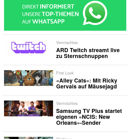
Vermischtes
ARD Twitch streamt live
zu Sternschnuppen
First Look
«Alley Cats»: Mit Ricky
Gervais auf Mäusejagd
Vermischtes
Samsung TV Plus startet
eigenen «NCIS: New
Orleans»-Sender