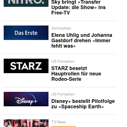
Sky bringt «Transfer
Update: die Show» ins
Free-TV
Vermischtes
Elena Uhlig und Johanna
Gastdorf drehen «Immer
fehlt was»
US-Fernsehen
STARZ besetzt
Hauptrollen für neue
Rodeo-Serie
US-Fernsehen
Disney+ bestellt Pilotfolge
zu «Spaceship Earth»
TV-News