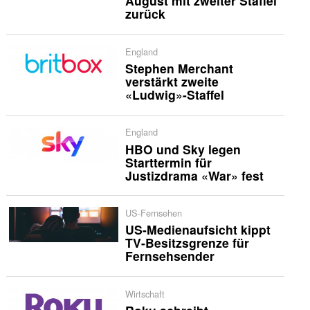
August mit zweiter Staffel
zurück
England
Stephen Merchant
verstärkt zweite
«Ludwig»-Staffel
England
HBO und Sky legen
Starttermin für
Justizdrama «War» fest
US-Fernsehen
US-Medienaufsicht kippt
TV-Besitzsgrenze für
Fernsehsender
Wirtschaft