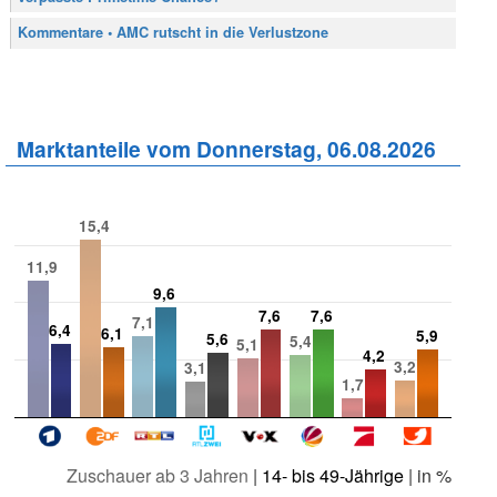
Kommentare • AMC rutscht in die Verlustzone
Marktanteile vom Donnerstag, 06.08.2026
15,4
11,9
9,6
7,6
7,6
7,1
6,4
6,1
5,9
5,6
5,4
5,1
4,2
3,2
3,1
1,7
Zuschauer ab 3 Jahren
|
14- bis 49-Jährige
| in %