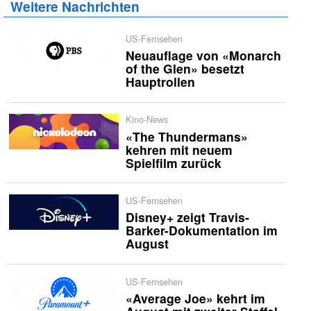
Weitere Nachrichten
US-Fernsehen
Neuauflage von «Monarch
of the Glen» besetzt
Hauptrollen
Kino-News
«The Thundermans»
kehren mit neuem
Spielfilm zurück
US-Fernsehen
Disney+ zeigt Travis-
Barker-Dokumentation im
August
US-Fernsehen
«Average Joe» kehrt im