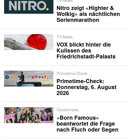
TV-News
Nitro zeigt «Highter &
Wolkig» als nächtlichen
Serienmarathon
TV-News
VOX blickt hinter die
Kulissen des
Friedrichstadt-Palasts
Primetime-Check
Primetime-Check:
Donnerstag, 6. August
2026
Quotennews
«Born Famous»
beantwortet die Frage
nach Fluch oder Segen