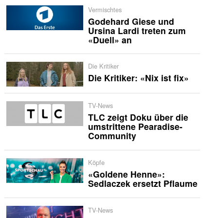
Vermischtes
Godehard Giese und
Ursina Lardi treten zum
«Duell» an
Die Kritiker
Die Kritiker: «Nix ist fix»
TV-News
TLC zeigt Doku über die
umstrittene Pearadise-
Community
Köpfe
«Goldene Henne»:
Sedlaczek ersetzt Pflaume
TV-News