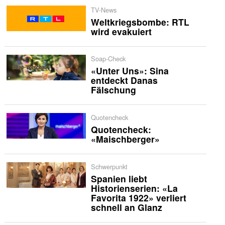
TV-News
Weltkriegsbombe: RTL
wird evakuiert
Soap-Check
«Unter Uns»: Sina
entdeckt Danas
Fälschung
Quotencheck
Quotencheck:
«Maischberger»
Schwerpunkt
Spanien liebt
Historienserien: «La
Favorita 1922» verliert
schnell an Glanz