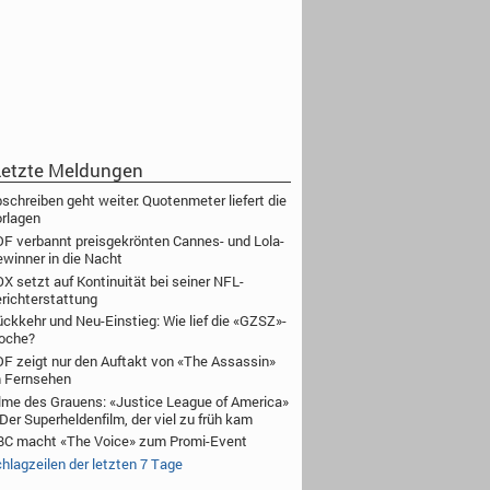
etzte Meldungen
schreiben geht weiter: Quotenmeter liefert die
rlagen
F verbannt preisgekrönten Cannes- und Lola-
winner in die Nacht
X setzt auf Kontinuität bei seiner NFL-
richterstattung
ckkehr und Neu-Einstieg: Wie lief die «GZSZ»-
oche?
F zeigt nur den Auftakt von «The Assassin»
 Fernsehen
lme des Grauens: «Justice League of America»
Der Superheldenfilm, der viel zu früh kam
C macht «The Voice» zum Promi-Event
hlagzeilen der letzten 7 Tage