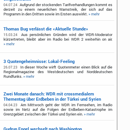
Aufgrund der stockenden Tarifverhandlungen kommt es
04.07.24
derzeit zu einem neuerlichen Warnstreik, der sich auf das
Programm in den Dritten sowie im Ersten auswirkt.
» mehr
Thomas Bug verlässt die «Aktuelle Stunde»
Aus persönlichen Gründen wird der WDR-Moderator
15.03.24
kürzertreten, bleibt aber im Radio bei WDR 2 weiterhin on air.
» mehr
3 Quotengeheimnisse: Lokal-Feeling
In dieser Woche wirft Quotenmeter einen Blick auf die
26.07.23
Regionalmagazine des Westdeutschen und Norddeutschen
Rundfunks.
» mehr
Zwei Monate danach: WDR mit crossmedialem
Thementag über Erdbeben in der Türkei und Syrien
Am Mittwoch geht der WDR im Fernsehen, im Radio
04.04.23
sowie im Netz auf die Folgen der Erdbeben-Katastrophe im
Grenzgebiet zwischen der Türkei und Syrien ein.
» mehr
Gudrun Engel wechselt nach Washington