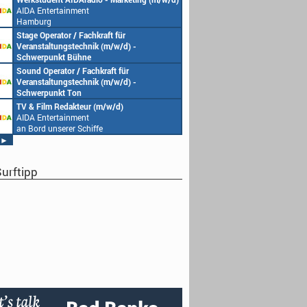
AIDA Entertainment
Hamburg
Stage Operator / Fachkraft für
Veranstaltungstechnik (m/w/d) -
Schwerpunkt Bühne
AIDA Entertainment
Sound Operator / Fachkraft für
an Bord unserer Schiffe
Veranstaltungstechnik (m/w/d) -
Schwerpunkt Ton
AIDA Entertainment
TV & Film Redakteur (m/w/d)
an Bord unserer Schiffe
AIDA Entertainment
an Bord unserer Schiffe
►
urftipp