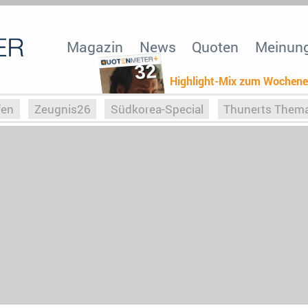
Magazin
News
Quoten
Meinun
32
Highlight-Mix zum Wochen
fen
Zeugnis26
Südkorea-Special
Thunerts Them
r zu Hitler
Die Serientheorie
Faszination Horrorfil
n
Halloweeen
Weihnachts-Special
ZeugUpfronts
Special
Buchclub
Heim-EM
Screenforce25
Po
Buchclub
YouTuber
eSport im TV
Screenforce