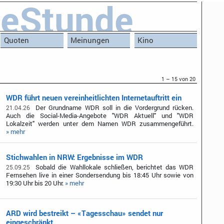
leStunde
Quoten
Meinungen
Kino
1 – 15 von 20
WDR führt neuen vereinheitlichten Internetauftritt ein
Der Grundname WDR soll in die Vordergrund rücken.
21.04.26
Auch die Social-Media-Angebote "WDR Aktuell" und "WDR
Lokalzeit" werden unter dem Namen WDR zusammengeführt.
» mehr
Stichwahlen in NRW: Ergebnisse im WDR
Sobald die Wahllokale schließen, berichtet das WDR
25.09.25
Fernsehen live in einer Sondersendung bis 18:45 Uhr sowie von
19:30 Uhr bis 20 Uhr.
» mehr
ARD wird bestreikt – «Tagesschau» sendet nur
eingeschränkt