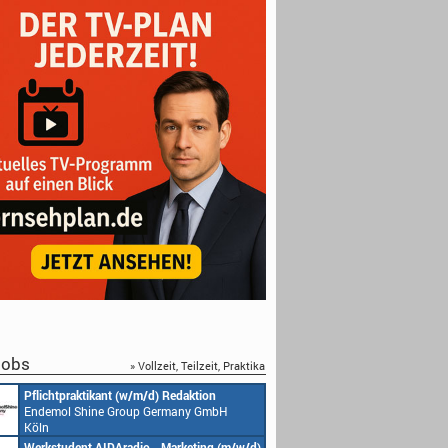
obs
» Vollzeit, Teilzeit, Praktika
Pflichtpraktikant (w/m/d) Redaktion
Endemol Shine Group Germany GmbH
Köln
Werkstudent AIDAradio - Marketing (m/w/d)