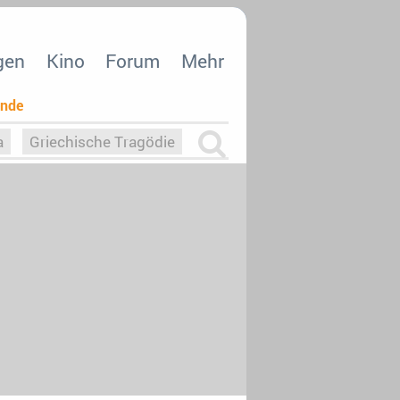
gen
Kino
Forum
Mehr
ende
a
Griechische Tragödie
m
Die Macht der KI
26
nisvergabe
dcast-Reviews
Upfronts21