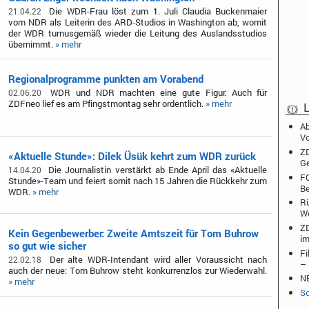
Die WDR-Frau löst zum 1. Juli Claudia Buckenmaier
21.04.22
vom NDR als Leiterin des ARD-Studios in Washington ab, womit
der WDR turnusgemäß wieder die Leitung des Auslandsstudios
übernimmt.
» mehr
Regionalprogramme punkten am Vorabend
WDR und NDR machten eine gute Figur. Auch für
02.06.20
ZDFneo lief es am Pfingstmontag sehr ordentlich.
» mehr
L
Ab
Vo
ZD
«Aktuelle Stunde»: Dilek Üsük kehrt zum WDR zurück
Ge
Die Journalistin verstärkt ab Ende April das «Aktuelle
14.04.20
FO
Stunde»-Team und feiert somit nach 15 Jahren die Rückkehr zum
Be
WDR.
» mehr
Rü
W
ZD
Kein Gegenbewerber: Zweite Amtszeit für Tom Buhrow
im
so gut wie sicher
Fi
Der alte WDR-Intendant wird aller Voraussicht nach
22.02.18
– 
auch der neue: Tom Buhrow steht konkurrenzlos zur Wiederwahl.
NB
» mehr
Sc