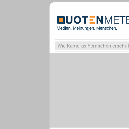
Wie Kameras Fernsehen erschu
Vergessene Serien
Von Weima
Globaler Süden
Das Ende vo
Upfronts25
AktenzeichenXY-
What the Game
Rassismus