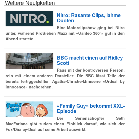
Weitere Neuigkeiten
Nitro: Rasante Clips, lahme
Quoten
Eine Motorclipshow ging bei Nitro
unter, während ProSieben Maxx mit «Galileo 360°» gut in den
Abend startete.
BBC macht einen auf Ridley
Scott
Raus mit der kontroversen Person,
rein mit einem anderen Darsteller: Die BBC lässt Teile der
bereits fertiggestellten Agatha-Christie-Miniserie «Ordeal by
Innocence» nachdrehen.
«Family Guy» bekommt XXL-
Episode
Der Serienschöpfer Seth
MacFarlane gibt zudem einen Einblick darauf, wie sich der
Fox/Disney-Deal auf seine Arbeit auswirkt.