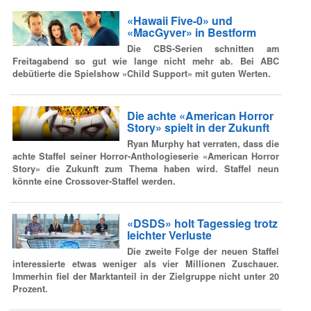
«Hawaii Five-0» und
«MacGyver» in Bestform
Die CBS-Serien schnitten am
Freitagabend so gut wie lange nicht mehr ab. Bei ABC
debütierte die Spielshow «Child Support» mit guten Werten.
Die achte «American Horror
Story» spielt in der Zukunft
Ryan Murphy hat verraten, dass die
achte Staffel seiner Horror-Anthologieserie «American Horror
Story» die Zukunft zum Thema haben wird. Staffel neun
könnte eine Crossover-Staffel werden.
«DSDS» holt Tagessieg trotz
leichter Verluste
Die zweite Folge der neuen Staffel
interessierte etwas weniger als vier Millionen Zuschauer.
Immerhin fiel der Marktanteil in der Zielgruppe nicht unter 20
Prozent.