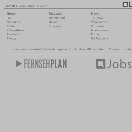
Samstag, 08.08.2026 14:05 Uhr
Home
Magazin
News
RSS
Hintergrund
TV-News
Newsletter
Reihen
Vermischtes
Mobil
Interview
Wirtschaft
7-Tage-News
International
Facebook
Köpfe
Twitter
US-Fernsehen
•
Kino News
•
TV Aktuell
•
Fernsehmagazin
•
Filmkritiken
•
US Fernsehen
•
TV News
•
Einscha