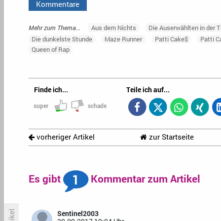
Kommentare
Mehr zum Thema...
Aus dem Nichts
Die Auserwählten in der
Die dunkelste Stunde
Maze Runner
Patti Cake$
Patti C
Queen of Rap
Finde ich...
Teile ich auf...
super
schade
vorheriger Artikel
zur Startseite
1
Es gibt
Kommentar zum Artikel
Sentinel2003