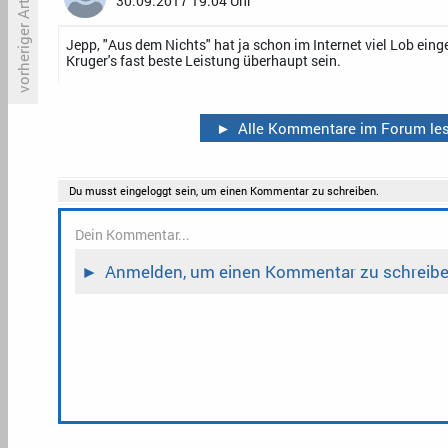
vorheriger Artikel
30.09.2017 19:04 Uhr
Jepp, "Aus dem Nichts" hat ja schon im Internet viel Lob einge
NBC-Sitcom «Marlon» geht
«
Kruger's fast beste Leistung überhaupt sein.
weiter
R
F
►
Alle Kommentare im Forum le