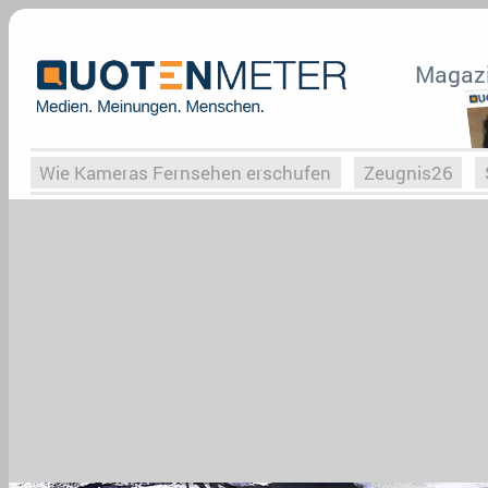
Magaz
Wie Kameras Fernsehen erschufen
Zeugnis26
Vergessene Serien
Von Weimar zu Hitler
Die Se
Globaler Süden
Das Ende von
Halloweeen
W
Upfronts25
AktenzeichenXY-Special
Buchclub
What the Game
Rassismus
Buchclub
YouTu