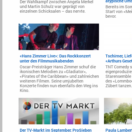
atypische Ums
Der Wahlkampf zwischen Angela Merkel
und Martin Schulz war geprägt von
Bereits im So
einzelnen Schicksalen – das nervte.
Start von «Me
bevor.
«Hans Zimmer Live»: Das Rockkonzert
Tschirner, Lie
unter den Filmmusikabenden
«Arthurs Gese
Oscar-Preisträger Hans Zimmer schuf die
TNT Comedy st
ikonischen Melodien zu «Gladiator»,
eigenproduzier
«Pirates of the Caribbean» und zahlreichen
Starensemble 
weiteren Filmen. Seine umjubelten
des «Lommbock
Konzerte finden nun ebenfalls den Weg ins
Zübert tanzen
Kino.
Der TV-Markt im September: ProSieben
Paula Lamber