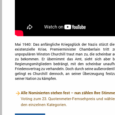
ichtpraktikant (w/m/d) Redaktion
Redakteur (w/m/d) oder Jungre
emol Shine Group Germany GmbH
(w/m/d)
n
Endemol Shine Group German
Köln
kstudent AIDAradio - Marketing (m/w/d)
Senior Video Producer/ 1st TV 
A Entertainment
(m/w/d)
mburg
AIDA Entertainment
an Bord unserer Schiffe
ge Operator / Fachkraft für
Studentische Aushilfe (w/m/d
anstaltungstechnik (m/w/d) -
Endemol Shine Group German
Mai 1940: Das anfängliche Kriegsglück der Nazis stürzt die 
werpunkt Bühne
Köln
existenzielle Krise, Premierminister Chamberlain tritt 
A Entertainment
nd Operator / Fachkraft für
Redaktionsleitung (w/m/d)
unpopulären Winston Churchill traut man zu, die scheinbar a
Bord unserer Schiffe
anstaltungstechnik (m/w/d) -
Endemol Shine Group German
zu bekommen. Er übernimmt das Amt, sieht sich aber ba
werpunkt Ton
Köln
Regierungsmitgliedern bedrängt, mit den scheinbar unauf
A Entertainment
& Film Redakteur (m/w/d)
Producer (w/m/d)
Friedensvertrag zu verhandeln. Doch durch seine außerordentli
Bord unserer Schiffe
A Entertainment
Endemol Shine Group German
gelingt es Churchill dennoch, an seiner Überzeugung festzu
Bord unserer Schiffe
Köln
seiner Nation zu kämpfen.
Alle Nominierten stehen fest – nun zählen Ihre Stimme
Voting zum 23. Quotenmeter-Fernsehpreis und wählen 
den einzelnen Kategorien.