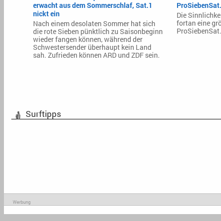
erwacht aus dem Sommerschlaf, Sat.1
ProSiebenSat
nickt ein
Die Sinnlichke
fortan eine grö
Nach einem desolaten Sommer hat sich
ProSiebenSat.
die rote Sieben pünktlich zu Saisonbeginn
wieder fangen können, während der
Schwestersender überhaupt kein Land
sah. Zufrieden können ARD und ZDF sein.
Surftipps
Werbung