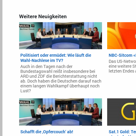
Weitere Neuigkeiten
Politisiert oder ermüdet: Wie läuft die
NBC-Sitcom «M
Wahl-Nachlese im TV?
Das US-Networ
eine weitere S
Auch in den Tagen nach der
letzten Endes
Bundestagswahl reißt insbesondere bei
ARD und ZDF die Berichterstattung nicht
ab. Doch haben die Deutschen darauf nach
einem langen Wahlkampf überhaupt noch
Lust?
Schafft die ‚Opfercouch‘ ab!
Sat.1 Gold: Te