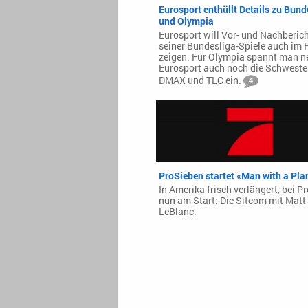
Eurosport enthüllt Details zu Bund
und Olympia
Eurosport will Vor- und Nachberic
seiner Bundesliga-Spiele auch im 
zeigen. Für Olympia spannt man n
Eurosport auch noch die Schweste
DMAX und TLC ein.
4
ProSieben startet «Man with a Pla
In Amerika frisch verlängert, bei P
nun am Start: Die Sitcom mit Matt
LeBlanc.