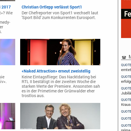
i 2017
Christian Ortlepp verlässt Sport1
t»? Wie
Der Chefreporter von Sport1 wechselt laut
'Sport Bild' zum Konkurrenten Eurosport.
omedy-
er
k.
M
QUOT
ernte
«Naked Attraction» erneut zweistellig
QUOT
sie
Keine Eintagsfliege: Das Nacktdating bei
erfolg
iv».
RTL II bestätigt in der zweiten Woche die
starken Werte der Premiere. Ansonsten sah
QUOT
es in der Primetime der Grünwalder eher
Jubil
trostlos aus.
QUOT
Kraus
QUOT
QUOT
QUOT
prima