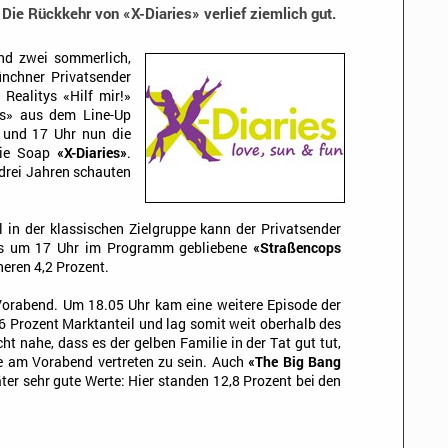
 Die Rückkehr von «X-Diaries» verlief ziemlich gut.
nd zwei sommerlich,
ünchner Privatsender
Realitys «Hilf mir!»
ps» aus dem Line-Up
und 17 Uhr nun die
ie Soap
«X-Diaries»
.
drei Jahren schauten
l in der klassischen Zielgruppe kann der Privatsender
Das um 17 Uhr im Programm gebliebene
«Straßencops
eren 4,2 Prozent.
rabend. Um 18.05 Uhr kam eine weitere Episode der
,6 Prozent Marktanteil und lag somit weit oberhalb des
ht nahe, dass es der gelben Familie in der Tat gut tut,
be am Vorabend vertreten zu sein. Auch
«The Big Bang
ter sehr gute Werte: Hier standen 12,8 Prozent bei den