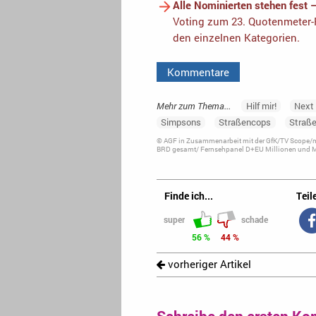
Alle Nominierten stehen fest 
Voting zum 23. Quotenmeter-F
den einzelnen Kategorien.
Kommentare
Mehr zum Thema...
Hilf mir!
Next
Simpsons
Straßencops
Straß
© AGF in Zusammenarbeit mit der GfK/TV Scope/me
BRD gesamt/ Fernsehpanel D+EU Millionen und Ma
Finde ich...
Teile
super
schade
56 %
44 %
vorheriger Artikel
Schreibe den ersten Ko