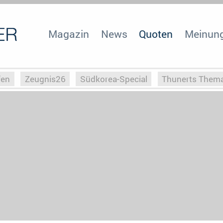
Magazin
News
Quoten
Meinun
fen
Zeugnis26
Südkorea-Special
Thunerts Them
r zu Hitler
Die Serientheorie
Faszination Horrorfil
n
Halloweeen
Weihnachts-Special
ZeugUpfronts
Special
Buchclub
Heim-EM
Screenforce25
Po
Buchclub
YouTuber
eSport im TV
Screenforce