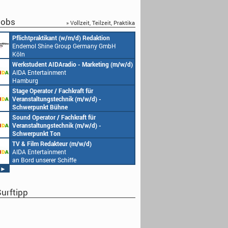
obs
» Vollzeit, Teilzeit, Praktika
Pflichtpraktikant (w/m/d) Redaktion
Endemol Shine Group Germany GmbH
Köln
Werkstudent AIDAradio - Marketing (m/w/d)
AIDA Entertainment
Hamburg
Stage Operator / Fachkraft für
Veranstaltungstechnik (m/w/d) -
Schwerpunkt Bühne
AIDA Entertainment
Sound Operator / Fachkraft für
an Bord unserer Schiffe
Veranstaltungstechnik (m/w/d) -
Schwerpunkt Ton
AIDA Entertainment
TV & Film Redakteur (m/w/d)
an Bord unserer Schiffe
AIDA Entertainment
an Bord unserer Schiffe
►
urftipp