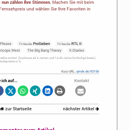
– nun zählen Ihre Stimmen.
Machen Sie mit beim
ernsehpreis und wählen Sie Ihre Favoriten in
 Please
ProSieben
RTL II
TV-Sender
TV-Sender
encops West
The Big Bang Theory
X-Diaries
dia control. Zuschauer ab 3 Jahren und 14-49 Jahre (Vorläufige Daten),
rktanteile in %.
Kurz-URL:
qmde.de/93156
 ich auf...
Kontakt
zur Startseite
nächster Artikel
mmentar zum Artikel