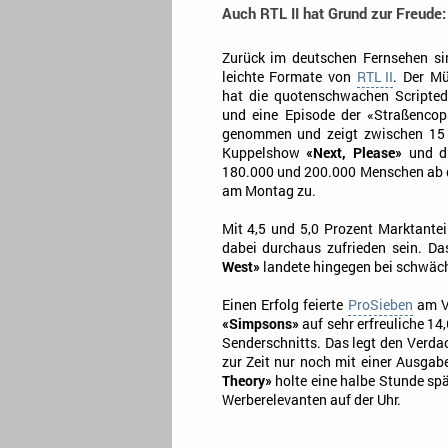
Auch RTL II hat Grund zur Freude:
Zurück im deutschen Fernsehen si
leichte Formate von
RTL II
. Der M
hat die quotenschwachen Scripted 
und eine Episode der «Straßenco
genommen und zeigt zwischen 15 
Kuppelshow
«Next, Please»
und d
180.000 und 200.000 Menschen ab 
am Montag zu.
Mit 4,5 und 5,0 Prozent Marktantei
dabei durchaus zufrieden sein. 
West»
landete hingegen bei schwäch
Einen Erfolg feierte
ProSieben
am Vo
«Simpsons»
auf sehr erfreuliche 14
Senderschnitts. Das legt den Verdac
zur Zeit nur noch mit einer Ausga
Theory»
holte eine halbe Stunde spä
Werberelevanten auf der Uhr.