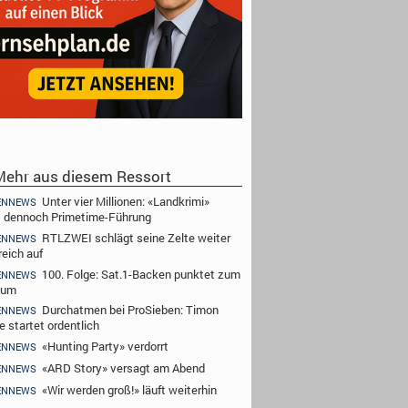
ehr aus diesem Ressort
Unter vier Millionen: «Landkrimi»
ENNEWS
t dennoch Primetime-Führung
RTLZWEI schlägt seine Zelte weiter
ENNEWS
reich auf
100. Folge: Sat.1-Backen punktet zum
ENNEWS
äum
Durchatmen bei ProSieben: Timon
ENNEWS
e startet ordentlich
«Hunting Party» verdorrt
ENNEWS
«ARD Story» versagt am Abend
ENNEWS
«Wir werden groß!» läuft weiterhin
ENNEWS