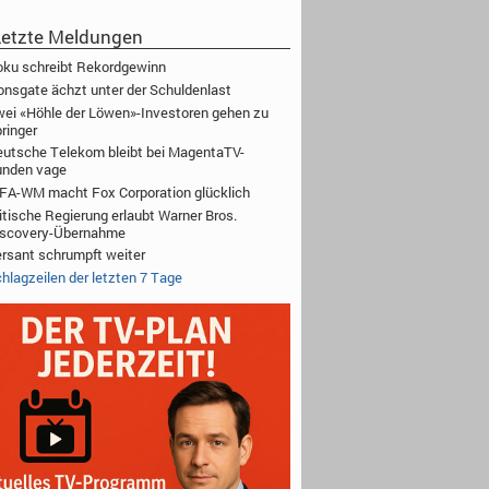
etzte Meldungen
ku schreibt Rekordgewinn
onsgate ächzt unter der Schuldenlast
ei «Höhle der Löwen»-Investoren gehen zu
ringer
utsche Telekom bleibt bei MagentaTV-
unden vage
FA-WM macht Fox Corporation glücklich
itische Regierung erlaubt Warner Bros.
iscovery-Übernahme
rsant schrumpft weiter
hlagzeilen der letzten 7 Tage