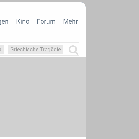
gen
Kino
Forum
Mehr
a
Griechische Tragödie
m
Die Macht der KI
26
nisvergabe
dcast-Reviews
Upfronts21