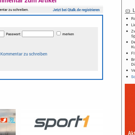
L
Ro
Li
Zw
Sp
De
K
FI
Br
D
Ve
Sc