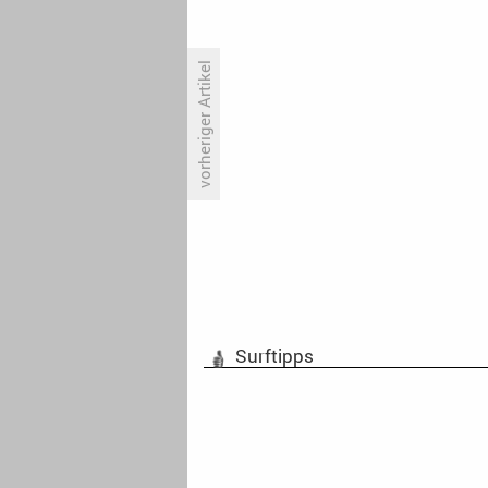
vorheriger Artikel
«Naked Attraction» erneut
zweistellig
Surftipps