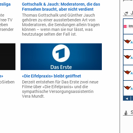
esliga
Gottschalk & Jauch: Moderatoren, die das
Fernsehen braucht, aber nicht verdient
J
hte
Thomas Gottschalk und Günther Jauch
Free-TV
gehören zu einer aussterbenden Art von
eben
Moderatoren, die Sendungen allein tragen
rsender
können – wenn man sie nur lässt, was
heutzutage selten der Fall ist.
n»
«Die Eifelpraxis» bleibt geöffnet
roSieben
Derzeit entstehen für Das Erste zwei neue
Filme über «Die Eifelpraxis» und die
sympathische Versorgungsassistentin
Vera Mundt.
◄
S