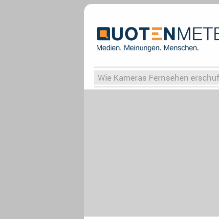
Wie Kameras Fernsehen erschu
Vergessene Serien
Von Weima
Globaler Süden
Das Ende vo
Upfronts25
AktenzeichenXY-
What the Game
Rassismus