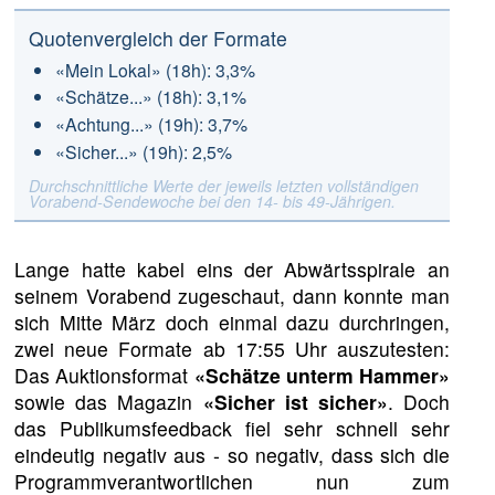
Quotenvergleich der Formate
«Mein Lokal» (18h): 3,3%
«Schätze...» (18h): 3,1%
«Achtung...» (19h): 3,7%
«Sicher...» (19h): 2,5%
Durchschnittliche Werte der jeweils letzten vollständigen
Vorabend-Sendewoche bei den 14- bis 49-Jährigen.
Lange hatte kabel eins der Abwärtsspirale an
seinem Vorabend zugeschaut, dann konnte man
sich Mitte März doch einmal dazu durchringen,
zwei neue Formate ab 17:55 Uhr auszutesten:
Das Auktionsformat
«Schätze unterm Hammer»
sowie das Magazin
«Sicher ist sicher»
. Doch
das Publikumsfeedback fiel sehr schnell sehr
eindeutig negativ aus - so negativ, dass sich die
Programmverantwortlichen nun zum