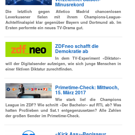
Minusrekord
Die letztlich gegen Atletico Madrid chancenlosen
Leverkusener fielen mit ihrem Champions-League-
Achtelfinalspiel klar gegenüber Bayern und Dortmund ab. Im
Ersten performte ein neues TV-Drama gut.
ZDFneo schafft die
Demokratie ab
In dem TV-Experiment «Diktator»
will der Digitalsender aufzeigen, wie sich junge Menschen in
einer fiktiven Diktatur zurechtfinden.
Primetime-Check: Mittwoch,
15. März 2017
Wie stark lief die Champions
League im ZDF? Wie schnitt «Der Bachelor» auf RTL ab? Was
hatten ProSieben und Sat.1 entgegenzusetzen? Alle Zahlen
der großen Sender im Primetime-Check.
«Kick Ass»-Regisseur