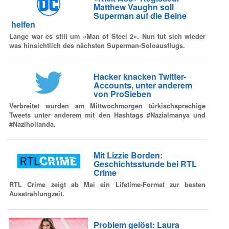
Matthew Vaughn soll
Superman auf die Beine
helfen
Lange war es still um «Man of Steel 2». Nun tut sich wieder
was hinsichtlich des nächsten Superman-Soloausflugs.
Hacker knacken Twitter-
Accounts, unter anderem
von ProSieben
Verbreitet wurden am Mittwochmorgen türkischsprachige
Tweets unter anderem mit den Hashtags #Nazialmanya und
#Nazihollanda.
Mit Lizzie Borden:
Geschichtsstunde bei RTL
Crime
RTL Crime zeigt ab Mai ein Lifetime-Format zur besten
Ausstrahlungzeit.
Problem gelöst: Laura