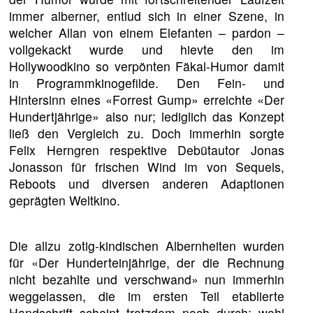
immer alberner, entlud sich in einer Szene, in
welcher Allan von einem Elefanten – pardon –
vollgekackt wurde und hievte den im
Hollywoodkino so verpönten Fäkal-Humor damit
in Programmkinogefilde. Den Fein- und
Hintersinn eines «Forrest Gump» erreichte «Der
Hundertjährige» also nur; lediglich das Konzept
ließ den Vergleich zu. Doch immerhin sorgte
Felix Herngren respektive Debütautor Jonas
Jonasson für frischen Wind im von Sequels,
Reboots und diversen anderen Adaptionen
geprägten Weltkino.
Die allzu zotig-kindischen Albernheiten wurden
für «Der Hunderteinjährige, der die Rechnung
nicht bezahlte und verschwand» nun immerhin
weggelassen, die im ersten Teil etablierte
Handschrift scheint trotzdem noch durch; wohl