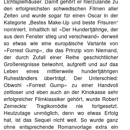
Lichtspielhäuser. Damit gehört er hierzulande zu
den erfolgreichsten schwedischen Filmen aller
Zeiten und wurde sogar für einen Oscar in der
Kategorie „Bestes Make-Up und beste Frisuren“
nominiert. Inhaltlich ist «Der Hundertjährige, der
aus dem Fenster stieg und verschwand» derweil
so etwas wie eine europäische Variante von
«Forrest Gump», die das Prinzip vom Niemand,
der durch Zufall einer Reihe geschichtlicher
Großereignisse beiwohnt, aufgreift und auf das
Leben eines mittlerweile hundertjährigen
Ruheständlers überträgt. Der Unterschied:
Obwohl «Forrest Gump» zu einer Handvoll
zeitloser und eben auch an der Kinokasse sehr
erfolgreicher Filmklassiker gehört, wurde Robert
Zemeckis‘ Tragikomödie nie fortgesetzt.
Heutzutage unmöglich, denn wo etwas Erfolg
hat, ist das Sequel nicht weit. So wurde ganz
ohne entsprechende Romanvorlage extra ein