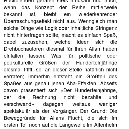
Rückblenden geraten stets amüsant und auch,
wenn das Konzept der Reihe mittlerweile
bekannt ist, bleibt ein wiederkehrender
Überraschungseffekt nicht aus. Wenngleich man
solche Dinge wie Logik oder inhaltliche Stringenz
nicht hinterfragen sollte, macht es einfach Spaß,
dabei zuzusehen, welche Ideen sich die
Drehbuchautoren diesmal für ihren Allan haben
einfallen lassen. Was für politische oder
popkulturelle Größen der Hunderteinjährige
diesmal trifft, sei an dieser Stelle natürlich nicht
verraten; Immerhin entsteht ein Großteil des
Spaßes aus genau jenen Aha-Effekten. Abseits
davon präsentiert sich «Der Hunderteinjährige,
der die Rechnung nicht bezahlte und
verschwand» dagegen weitaus weniger
spektakulär als der Vorgänger. Der Grund: Die
Beweggründe für Allans Flucht, die sich im
ersten Teil noch auf die Langeweile im Altenheim